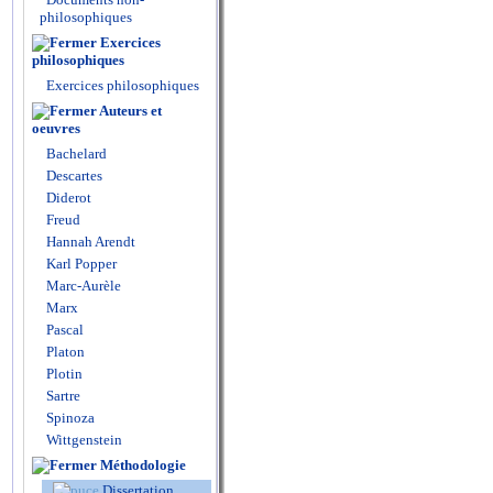
philosophiques
Exercices
philosophiques
Exercices philosophiques
Auteurs et
oeuvres
Bachelard
Descartes
Diderot
Freud
Hannah Arendt
Karl Popper
Marc-Aurèle
Marx
Pascal
Platon
Plotin
Sartre
Spinoza
Wittgenstein
Méthodologie
Dissertation