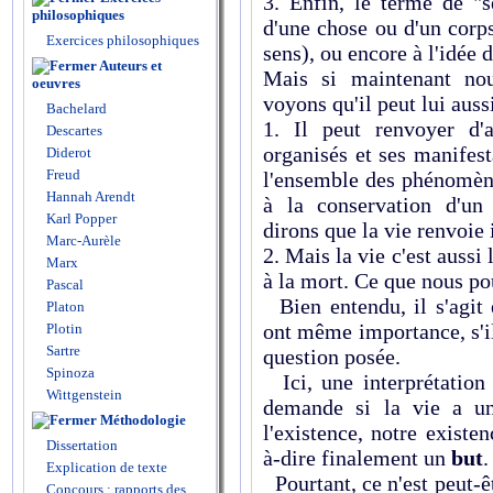
3. Enfin, le terme de "
philosophiques
d'une chose ou d'un corp
Exercices philosophiques
sens), ou encore à l'idée 
Auteurs et
Mais si maintenant no
oeuvres
voyons qu'il peut lui auss
Bachelard
1. Il peut renvoyer d'a
Descartes
organisés et ses manifest
Diderot
Freud
l'ensemble des phénomène
Hannah Arendt
à la conservation d'un
Karl Popper
dirons que la vie renvoie 
Marc-Aurèle
2. Mais la vie c'est aussi
Marx
à la mort. Ce que nous p
Pascal
Bien entendu, il s'agit 
Platon
ont même importance, s'il
Plotin
Sartre
question posée.
Spinoza
Ici, une interprétation
Wittgenstein
demande si la vie a un
Méthodologie
l'existence, notre existen
Dissertation
à-dire finalement un
but
.
Explication de texte
Pourtant, ce n'est peut-ê
Concours : rapports des