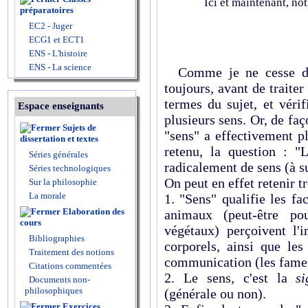
Ici et maintenant, not
préparatoires
EC2 - Juger
ECG1 et ECT1
ENS - L'histoire
ENS - La science
Comme je ne cesse de l
toujours, avant de traiter
termes du sujet, et véri
Espace enseignants
plusieurs sens. Or, de fa
Sujets de
"sens" a effectivement pl
dissertation et textes
retenu, la question : "
Séries générales
radicalement de sens (à su
Séries technologiques
On peut en effet retenir t
Sur la philosophie
La morale
1. "Sens" qualifie les fa
Elaboration des
animaux (peut-être pou
cours
végétaux) perçoivent l'i
Bibliographies
corporels, ainsi que les
Traitement des notions
communication (les fameu
Citations commentées
2. Le sens, c'est la
si
Documents non-
philosophiques
(générale ou non).
Exercices