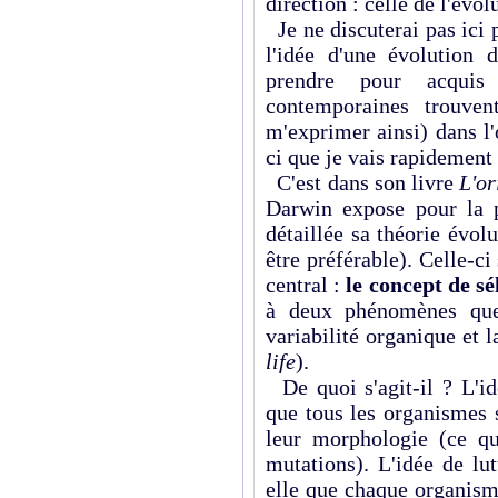
direction : celle de l'évol
Je ne discuterai pas ici 
l'idée d'une évolution 
prendre pour acquis
contemporaines trouven
m'exprimer ainsi) dans l
ci que je vais rapidement 
C'est dans son livre
L'or
Darwin expose pour la p
détaillée sa théorie évolu
être préférable). Celle-ci
central :
le concept de sé
à deux phénomènes que 
variabilité organique et l
life
).
De quoi s'agit-il ? L'id
que tous les organismes 
leur morphologie (ce qu
mutations). L'idée de lut
elle que chaque organis