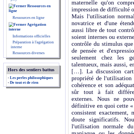
maternelle qu'on compr
Ressources en
impression de difficulté 
ligne
Mais l'utilisation norm
Ressources en ligne
novatrice et d'une étend
Agrégation
aussi libre de tout contrô
interne
soient internes ou externe
Informations officielles
Préparation à l'agrégation
contrôle du stimulus que
interne
de pensée et d'expressi
Ressources diverses
seulement chez les ge
talentueux, mais aussi, e
Hors des sentiers battus
[…]. La discussion car
propriété de l'utilisatio
-
Les perles philosophiques
-
De tout et de rien
cohérence et son adéquat
sûr tout à fait différ
externes. Nous ne pouv
définitive en quoi cette 
consistent exactement, 
doute significatifs. N
l'utilisation normale d
maniaque ou les donnée