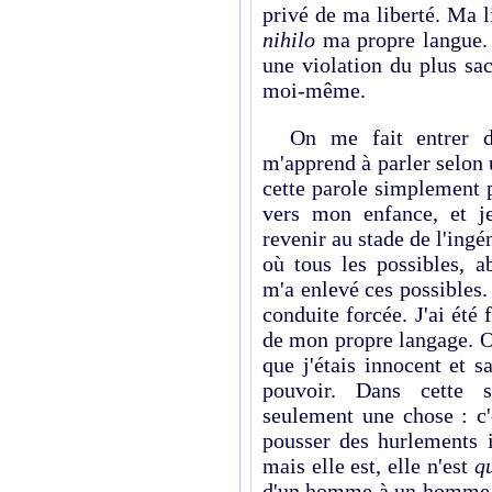
privé de ma liberté. Ma l
nihilo
ma propre langue. E
une violation du plus sa
moi-même.
On me fait entrer da
m'apprend à parler selon 
cette parole simplement 
vers mon enfance, et j
revenir au stade de l'ingén
où tous les possibles, a
m'a enlevé ces possibles.
conduite forcée. J'ai été f
de mon propre langage. O
que j'étais innocent et 
pouvoir. Dans cette s
seulement une chose : c'
pousser des hurlements i
mais elle est, elle n'est
q
d'un homme à un homme, et 