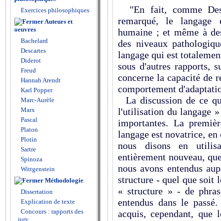
"En fait, comme Desca
Exercices philosophiques
remarqué, le langage e
Auteurs et
oeuvres
humaine ; et même à des 
Bachelard
des niveaux pathologiqu
Descartes
langage qui est totalement
Diderot
sous d'autres rapports, 
Freud
concerne la capacité de 
Hannah Arendt
comportement d'adaptati
Karl Popper
La discussion de ce que 
Marc-Aurèle
Marx
l'utilisation du langage 
Pascal
importantes. La premièr
Platon
langage est novatrice, en
Plotin
nous disons en utilis
Sartre
entièrement nouveau, que 
Spinoza
nous avons entendus aup
Wittgenstein
structure - quel que soit
Méthodologie
« structure » - de phra
Dissertation
entendus dans le passé
Explication de texte
Concours : rapports des
acquis, cependant, que 
jury