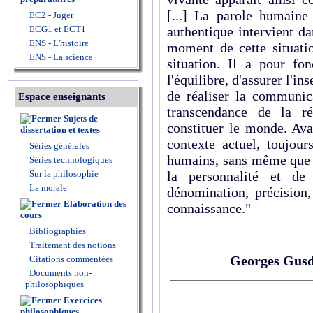
[...] La parole humaine
EC2 - Juger
ECG1 et ECT1
authentique intervient d
ENS - L'histoire
moment de cette situati
ENS - La science
situation. Il a pour fo
l'équilibre, d'assurer l'i
de réaliser la communica
Espace enseignants
transcendance de la ré
Sujets de
constituer le monde. Ava
dissertation et textes
contexte actuel, toujou
Séries générales
humains, sans même que s
Séries technologiques
Sur la philosophie
la personnalité et de
La morale
dénomination, précision,
Elaboration des
connaissance."
cours
Bibliographies
Traitement des notions
Georges Gusd
Citations commentées
Documents non-
philosophiques
Exercices
philosophiques