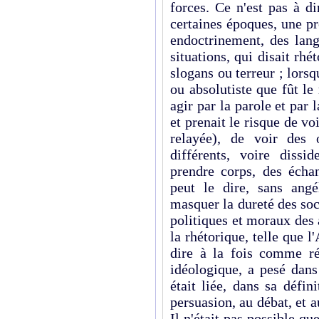
forces. Ce n'est pas à di
certaines époques, une pr
endoctrinement, des lan
situations, qui disait rh
slogans ou terreur ; lorsqu
ou absolutiste que fût le
agir par la parole et par 
et prenait le risque de vo
relayée), de voir des 
différents, voire dissi
prendre corps, des échan
peut le dire, sans ang
masquer la dureté des soc
poli­tiques et moraux des
la rhétorique, telle que l
dire à la fois comme r
idéologique, a pesé dans 
était liée, dans sa défi
persuasion, au débat, et au
Il n'était pas possible qu