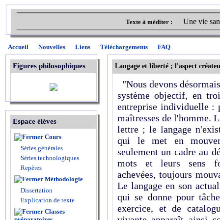
Une vie san
Texte à méditer :
Accueil
Nouvelles
Liens
Téléchargements
FAQ
Figures philosophiques
Langage et liberté ; l'aspect créate
"Nous devons désormais 
système objectif, en t
entreprise individuelle :
maîtresses de l'homme. La
Espace élèves
lettre ; le langage n'exis
Cours
qui le met en mouvem
Séries générales
seulement un cadre au dé
Séries technologiques
mots et leurs sens fo
Repères
achevées, toujours mouva
Méthodologie
Le langage en son actuali
Dissertation
qui se donne pour tâche
Explication de texte
exercice, et de catalog
Classes
vivante apparaît ainsi
préparatoires