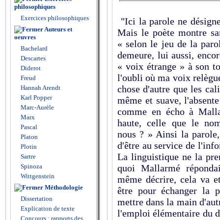
philosophiques
Exercices philosophiques
"Ici la parole ne désigne
Auteurs et
Mais le poète montre san
oeuvres
« selon le jeu de la paro
Bachelard
demeure, lui aussi, encor
Descartes
« voix étrange » à son to
Diderot
l'oubli où ma voix relègu
Freud
chose d'autre que les cal
Hannah Arendt
Karl Popper
même et suave, l'absente
Marc-Aurèle
comme en écho à Mallar
Marx
haute, celle que le no
Pascal
nous ? » Ainsi la parole
Platon
d'être au service de l'in
Plotin
La linguistique ne la pr
Sartre
Spinoza
quoi Mallarmé répondai
Wittgenstein
même décrire, cela va et
Méthodologie
être pour échanger la 
Dissertation
mettre dans la main d'aut
Explication de texte
l'emploi élémentaire du d
Concours : rapports des