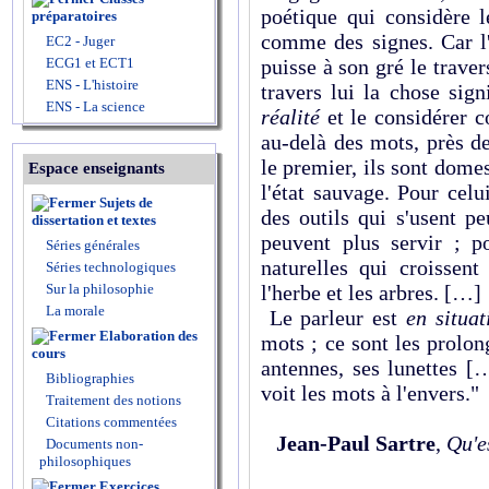
poétique qui considère
préparatoires
comme des signes. Car l
EC2 - Juger
ECG1 et ECT1
puisse à son gré le trave
ENS - L'histoire
travers lui la chose sig
ENS - La science
réalité
et le considérer 
au-delà des mots, près de
le premier, ils sont domes
Espace enseignants
l'état sauvage. Pour celu
Sujets de
des outils qui s'usent p
dissertation et textes
peuvent plus servir ; p
Séries générales
naturelles qui croissen
Séries technologiques
Sur la philosophie
l'herbe et les arbres. […]
La morale
Le parleur est
en situat
Elaboration des
mots ; ce sont les prolon
cours
antennes, ses lunettes [
Bibliographies
voit les mots à l'envers."
Traitement des notions
Citations commentées
Jean-Paul Sartre
,
Qu'es
Documents non-
philosophiques
Exercices