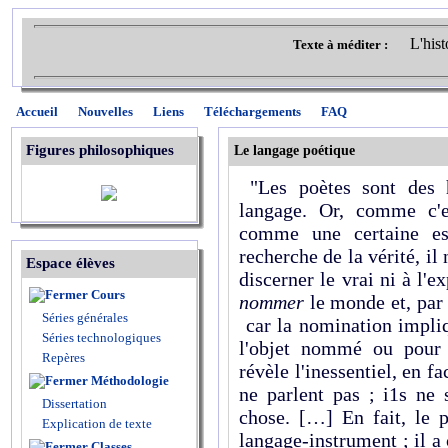
L'hist
Texte à méditer :
Accueil
Nouvelles
Liens
Téléchargements
FAQ
Figures philosophiques
Le langage poétique
"Les poètes sont des 
langage. Or, comme c'e
comme une certaine esp
recherche de la vérité, il 
Espace élèves
discerner le vrai ni à l'e
Cours
nommer
le monde et, par 
Séries générales
car la nomination impliq
Séries technologiques
l'objet nommé ou pour
Repères
révèle l'inessentiel, en fa
Méthodologie
ne parlent pas ; i1s ne 
Dissertation
chose. […] En fait, le p
Explication de texte
langage-instrument ; il a 
Classes