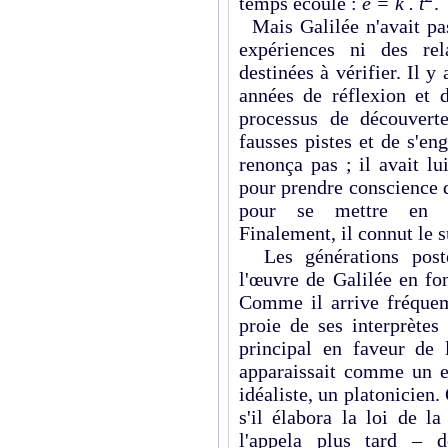
temps écoulé :
e = k . t
.
Mais Galilée n'avait pas
expériences ni des rela
destinées à vérifier. Il 
années de réflexion et 
processus de découverte
fausses pistes et de s'e
renonça pas ; il avait l
pour prendre conscience d
pour se mettre en q
Finalement, il connut le 
Les générations postér
l'œuvre de Galilée en fo
Comme il arrive fréquem
proie de ses interprète
principal en faveur de 
apparaissait comme un e
idéaliste, un platonicien
s'il élabora la loi de 
l'appela plus tard – d