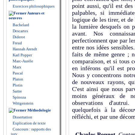
point aussi, qu'il est des
Exercices philosophiques
palpables, si immédiate
Auteurs et
oeuvres
logique de les tirer, et d
Bachelard
la lumière desquels on p
Descartes
avant. Nos connaiss
Diderot
perfectionnent que par l
Freud
entre nos idées sensible
Hannah Arendt
faits de même genre ; n
Karl Popper
comparaison, et si tous 
Marc-Aurèle
Marx
en inférons qu'il est pr
Pascal
Nous y concentrons notre
Platon
de nouveaux rayons, qui 
Plotin
C'est ainsi que nous par
Sartre
moins généraux de no
Spinoza
observations d'autrui
Wittgenstein
quelquefois à la décou
Méthodologie
réfléchi, et par une décom
Dissertation
Explication de texte
Concours : rapports des
Charles Bonnet
,
Contem
jury