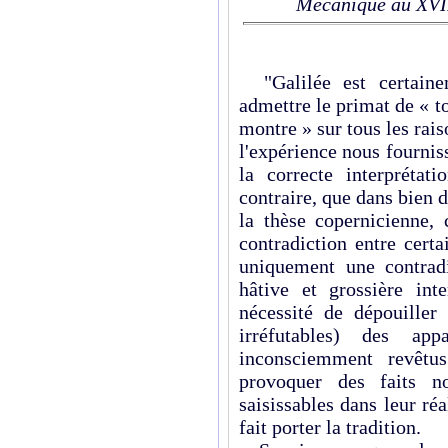
Mécanique au XVI
"Galilée est certainem
admettre le primat de « t
montre » sur tous les rai
l'expérience nous fourni
la correcte interprétat
contraire, que dans bien
la thèse copernicienne,
contradiction entre certa
uniquement une contradi
hâtive et grossière int
nécessité de dépouiller
irréfutables) des ap
inconsciemment revêtu
provoquer des faits no
saisissables dans leur ré
fait porter la tradition.