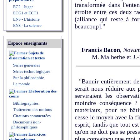
transformée dans l'enten
EC2 - Juger
étroite entre ces deux fa
ECG1 et ECT1
(alliance qui reste à fo
ENS - L'histoire
beaucoup]."
ENS - La science
Espace enseignants
Francis Bacon
,
Novum
Sujets de
M. Malherbe et J.-
dissertation et textes
Séries générales
Séries technologiques
Sur la philosophie
"Bannir entièrement de l
La morale
serait nous réduire aux 
Elaboration des
serviraient les observat
cours
moindre conséquence ? 
Bibliographies
matériaux, pour ne bât
Traitement des notions
Citations commentées
cesse le moyen avec la fi
Documents non-
esprit, tandis que tout est
philosophiques
qu'on ne doit pas se press
Exercices
plus convaincu que moi, q
philosophiques