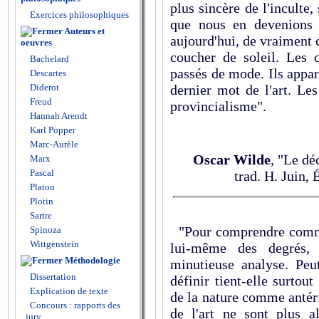
plus sincère de l'inculte,
Exercices philosophiques
que nous en devenions a
Auteurs et
aujourd'hui, de vraiment c
oeuvres
coucher de soleil. Les c
Bachelard
passés de mode. Ils appar
Descartes
Diderot
dernier mot de l'art. Le
Freud
provincialisme".
Hannah Arendt
Karl Popper
Marc-Aurèle
Oscar Wilde
, "Le d
Marx
Pascal
trad. H. Juin, 
Platon
Plotin
Sartre
"Pour comprendre comme
Spinoza
Wittgenstein
lui-même des degrés, 
Méthodologie
minutieuse analyse. Peu
Dissertation
définir tient-elle surtou
Explication de texte
de la nature comme antérie
Concours : rapports des
de l'art ne sont plus 
jury