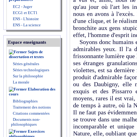
qu'au jour où l'art les i
EC2 - Juger
ECG1 et ECT1
nous en avons à l'excès.
ENS - L'histoire
d'une clique, et le réali
ENS - La science
bronchite aux gens stupi
effet, l'homme d'esprit in
Soyons donc humains et p
Espace enseignants
admirables yeux. Il l'a d
Sujets de
frissonnante lumière que 
dissertation et textes
ses étranges granulatio
Séries générales
violettes, est sa dernière
Séries technologiques
Sur la philosophie
produit d'admirable faço
La morale
ou des Daubigny, elle 
Elaboration des
exquis et des Pissarro 
cours
moyens, rares il est vrai
Bibliographies
de temps à autre, où la 
Traitement des notions
Il ne faut pas évidemment 
Citations commentées
se trouve dans une malhe
Documents non-
philosophiques
incomparable et unique 
Exercices
Nature, elle, oubliant que
philosophiques