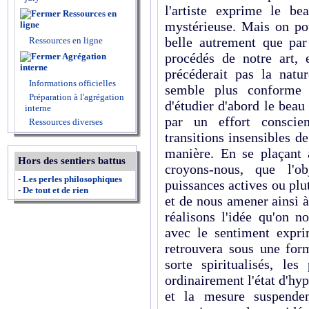
l'artiste exprime le b
Ressources en
mystérieuse. Mais on pou
ligne
belle autrement que par
Ressources en ligne
procédés de notre art, e
Agrégation
interne
précéderait pas la natu
Informations officielles
semble plus conforme 
Préparation à l'agrégation
d'étudier d'abord le beau
interne
par un effort conscie
Ressources diverses
transitions insensibles de 
manière. En se plaçant 
Hors des sentiers battus
croyons-nous, que l'ob
-
Les perles philosophiques
puissances actives ou plut
-
De tout et de rien
et de nous amener ainsi à
réalisons l'idée qu'on 
avec le sentiment expri
retrouvera sous une form
sorte spiritualisés, le
ordinairement l'état d'hy
et la mesure suspenden