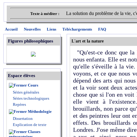
La solution du problème de la vie, c'
Texte à méditer :
Accueil
Nouvelles
Liens
Téléchargements
FAQ
Figures philosophiques
L'art et la nature
"Qu'est-ce donc que la 
nous enfanta. Elle est not
qu'elle s'éveille à la vi
voyons, et ce que nous v
Espace élèves
dépend des arts qui nous
Cours
et la voir sont deux acte
Séries générales
chose que si l'on en voit 
Séries technologiques
elle vient à l'existenc
Repères
brouillards, non parce qu
Méthodologie
et des peintres leur ont 
Dissertation
effets. Des brouillards 
Explication de texte
Londres. J'ose même dire 
Classes
a vus et, ainsi, nous ne
préparatoires