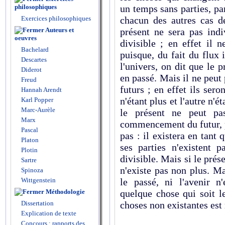
un temps sans parties, p
philosophiques
chacun des autres cas d
Exercices philosophiques
présent ne sera pas indi
Auteurs et
oeuvres
divisible ; en effet il 
Bachelard
puisque, du fait du flux
Descartes
l'univers, on dit que le
Diderot
en passé. Mais il ne peut 
Freud
futurs ; en effet ils sero
Hannah Arendt
n'étant plus et l'autre n'é
Karl Popper
Marc-Aurèle
le présent ne peut pa
Marx
commencement du futur, pui
Pascal
pas : il existera en tant 
Platon
ses parties n'existent 
Plotin
divisible. Mais si le prése
Sartre
n'existe pas non plus. Ma
Spinoza
le passé, ni l'avenir n'
Wittgenstein
quelque chose qui soit l
Méthodologie
choses non existantes est 
Dissertation
Explication de texte
Concours : rapports des