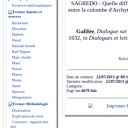
SAGREDO : Quelle diffé
Exercices philosophiques
entre la colombe d'Archyt
Auteurs et
oeuvres
Bachelard
Descartes
Galilée
,
Dialogue sur
Diderot
1632, in
Dialogues et lett
Freud
Hannah Arendt
Karl Popper
Marc-Aurèle
Retou
Marx
Pascal
Platon
Date de création :
22/07/2013 @ 09:
Plotin
Dernière modification :
22/07/2013 
Sartre
Catégorie :
Page lue
6670 fois
Spinoza
Wittgenstein
Méthodologie
Dissertation
Explication de texte
Concours : rapports des
jury