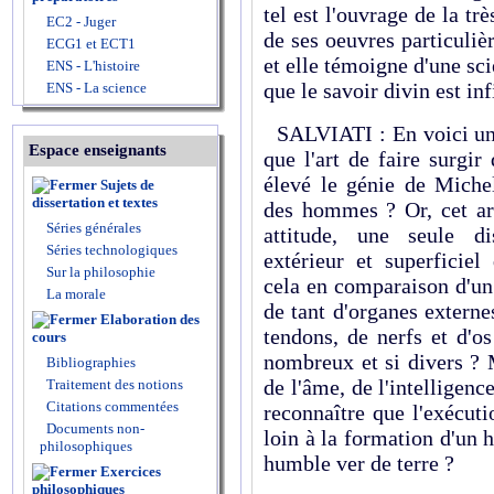
tel est l'ouvrage de la tr
EC2 - Juger
de ses oeuvres particuliè
ECG1 et ECT1
et elle témoigne d'une sci
ENS - L'histoire
que le savoir divin est inf
ENS - La science
SALVIATI : En voici un 
Espace enseignants
que l'art de faire surgir
élevé le génie de Mich
Sujets de
dissertation et textes
des hommes ? Or, cet art
Séries générales
attitude, une seule di
Séries technologiques
extérieur et superficie
Sur la philosophie
cela en comparaison d'un
La morale
de tant d'organes externe
Elaboration des
tendons, de nerfs et d'o
cours
nombreux et si divers ? 
Bibliographies
de l'âme, de l'intelligen
Traitement des notions
Citations commentées
reconnaître que l'exécuti
Documents non-
loin à la formation d'un
philosophiques
humble ver de terre ?
Exercices
philosophiques