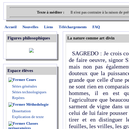
Texte à méditer :
Il n'est pas contraire à la raison de 
Accueil
Nouvelles
Liens
Téléchargements
FAQ
Figures philosophiques
La nature comme art divin
SAGREDO : Je crois comp
de faire oeuvre, signor 
mais non pas également
Espace élèves
douteux que la puissanc
grande que celle d'une pe
Cours
ne sont rien en comparais
Séries générales
Séries technologiques
hommes, il en est qu
Repères
l'agriculture que beaucou
Méthodologie
sarment de vigne dans un
Dissertation
celui de lui faire pousser
Explication de texte
tirer et en distinguer 
Classes
feuilles, les vrilles, les 
préparatoires