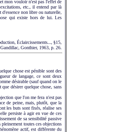
et mon vouloir n'est pas l'effet de
citations, etc., il entend par là
t d'essence non libre ou naturelle,
hose qui existe hors de lui. Les
roduction, Éclaircissements..., §15,
 Gandillac, Gonthier, 1963, p. 26.
quelque chose est pénible sont des
gueur de langage, ce sont deux
omme désirable (sauf quand on le
t que désirer quelque chose, sans
jection que l'on me fera n'est pas
nce de peine, mais, plu­tôt, que la
nt les buts sont fixés, réalise ses
 elle persiste à agir en vue de ces
issement de sa sensibilité passive
s pleine­ment toutes ces objections
phénomène actif, est différente du