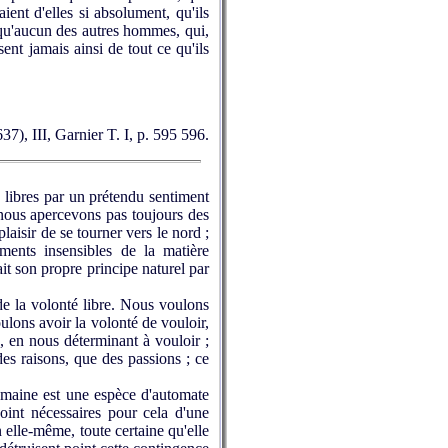
ient d'elles si absolument, qu'ils
x qu'aucun des autres hommes, qui,
sent jamais ainsi de tout ce qu'ils
37), III, Garnier T. I, p. 595 596.
 libres par un prétendu sentiment
 nous apercevons pas toujours des
laisir de se tourner vers le nord ;
ments insensibles de la matière
it son propre principe naturel par
de la volonté libre. Nous voulons
ulons avoir la volonté de vouloir,
e, en nous déterminant à vouloir ;
des raisons, que des passions ; ce
umaine est une espèce d'automate
 point nécessaires pour cela d'une
n elle-même, toute certaine qu'elle