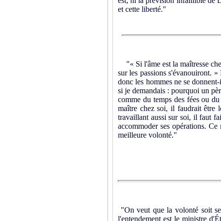
est, ni la prévision infaillible d
et cette liberté."
"« Si l'âme est la maîtresse chez 
sur les passions s'évanouiront. » 
donc les hommes ne se donnent-ils
si je demandais : pourquoi un père
comme du temps des fées ou du r
maître chez soi, il faudrait êtr
travaillant aussi sur soi, il faut 
accommoder ses opérations. Ce n
meilleure volonté."
"On veut que la volonté soit se
l'entendement est le ministre d'Ét