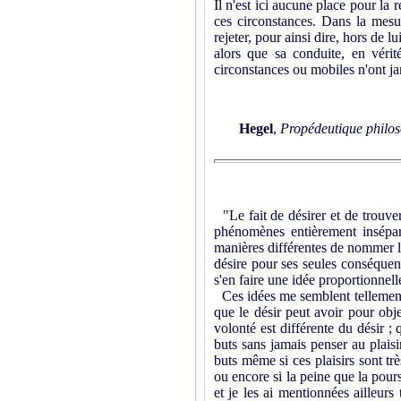
Il n'est ici aucune place pour la 
ces circonstances. Dans la mesur
rejeter, pour ainsi dire, hors de 
alors que sa conduite, en vérit
circonstances ou mobiles n'ont j
Hegel
,
Propédeutique philo
"Le fait de désirer et de trouver
phénomènes entièrement insépa
manières différentes de nommer 
désire pour ses seules conséquen
s'en faire une idée proportionnell
Ces idées me semblent tellement é
que le désir peut avoir pour objet
volonté est différente du désir ; 
buts sans jamais penser au plaisir
buts même si ces plaisirs sont tr
ou encore si la peine que la pours
et je les ai mentionnées ailleurs