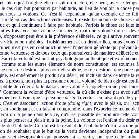
, et, bien qu'à l'origine elle en soit un rejeton, elle peut, avec le temp
s le cas d'un but poursuivi par habitude, au lieu de vouloir la chose p
ue nous la voulons. Ce n'est là, cependant, qu'un exemple de ce fait
ut limité au cas des actions vertueuses. Il existe beaucoup de choses i
e et qu'il conti­nuent à faire par habitude. Parfois la chose est faite
'autres fois avec une volonté consciente, mai une volonté qui est deve
, s'opposant peut-être à la préférence délibérée, ce qui arrive sou­ve
s vicieux ou nuisibles. Troisièmement et en dernier lieu, nous avons l'
ulier, n'est pas en contradiction avec l'intention générale qui prévaut à 
ne vertueuse et de tous ceux qui poursuivent de manière délibérée et s
désir et la volonté est un fait psycholo­gique authentique et extrêmemen
 comme tous les autres éléments de notre constitution, est sou­mise 
ue nous ne désirons plus pour elle-même, ou ne désirons que parce que 
gine, est entièrement le produit du désir ; en incluant dans ce terme la 
rons, à présent, non plus la personne dont la volonté de bien agir est conf
eptible de céder à la tentation, une volonté à laquelle on ne peut faire
? Comment la volonté d'être vertueux, là où elle n'existe pas avec suff
lement en faisant que la personne
désire
la vertu – en faisant qu'elle y 
 C'est en associant l'action droite (
doing right
) avec le plaisir, ou l'act
 en soulignant et en faisant comprendre, dans l'expérience même de la 
rtu ou la peine dans le vice, qu'il est possible de produire cette vol
s plus penser au plai­sir ni à la peine. La volonté est l'enfant du désir e
e de l'habitude. Ce qui est le résultat de l'habitude n'offre aucune p
son de souhai­ter que le but de la vertu devienne indépendant du plais
isantes et désagréables qui poussent à la vertu, tant que cette influ