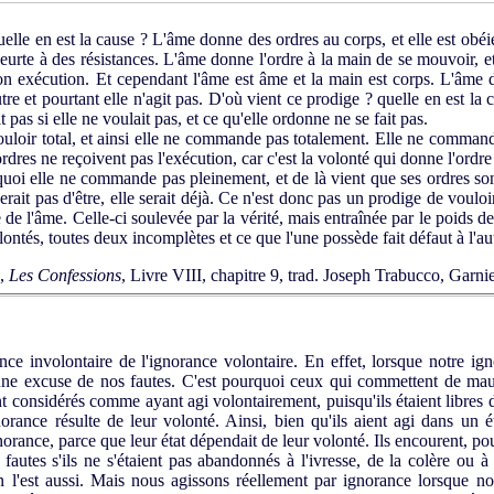
lle en est la cause ? L'âme donne des ordres au corps, et elle est obé
eurte à des résistances. L'âme donne l'ordre à la main de se mouvoir, et
son exécution. Et cependant l'âme est âme et la main est corps. L'âme d
utre et pourtant elle n'agit pas. D'où vient ce prodige ? quelle en est la c
t pas si elle ne voulait pas, et ce qu'elle ordonne ne se fait pas.
uloir total, et ainsi elle ne commande pas totalement. Elle ne command
ordres ne reçoivent pas l'exécution, car c'est la volonté qui donne l'ordre 
uoi elle ne commande pas pleinement, et de là vient que ses ordres sont 
ait pas d'être, elle serait déjà. Ce n'est donc pas un prodige de vouloi
 de l'âme. Celle-ci soulevée par la vérité, mais entraînée par le poids de
lontés, toutes deux incomplètes et ce que l'une possède fait défaut à l'au
,
Les Confessions
, Livre VIII, chapitre 9, trad. Joseph Trabucco, Garn
rance involontaire de l'ignorance volontaire. En effet, lorsque notre 
e excuse de nos fautes. C'est pourquoi ceux qui commettent de mauva
nt considérés comme ayant agi volontairement, puisqu'ils étaient libres 
orance résulte de leur volonté. Ainsi, bien qu'ils aient agi dans un é
rance, parce que leur état dépendait de leur volonté. Ils encourent, pou
fautes s'ils ne s'étaient pas abandonnés à l'ivresse, de la colère ou 
on l'est aussi. Mais nous agissons réellement par ignorance lorsque no