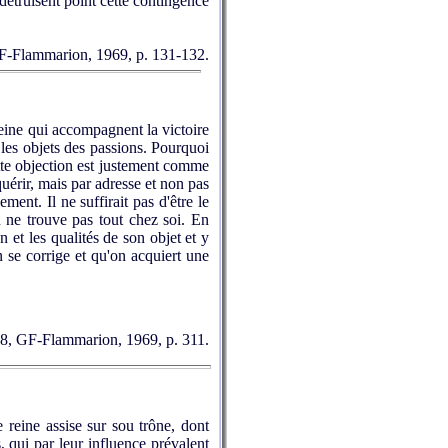
 détruisent point cette contingence
 GF-Flammarion, 1969, p. 131-132.
 peine qui accompagnent la victoire
r les objets des passions. Pourquoi
ette objection est justement comme
quérir, mais par adresse et non pas
t. Il ne suffirait pas d'être le
n ne trouve pas tout chez soi. En
on et les qualités de son objet et y
se corrige et qu'on acquiert une
328, GF-Flammarion, 1969, p. 311.
reine assise sur sou trône, dont
s, qui par leur influence prévalent