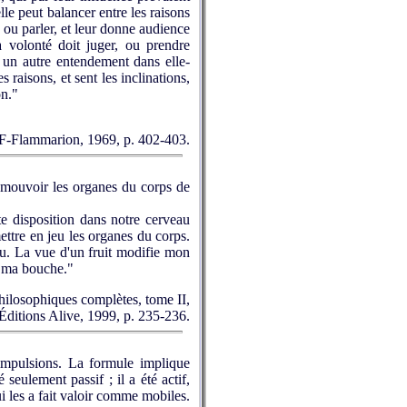
lle peut balancer entre les raisons
re ou parler, et leur donne audience
volonté doit juger, ou prendre
a un autre entendement dans elle-
 raisons, et sent les inclinations,
on."
 GF-Flammarion, 1969, p. 402-403.
 à mouvoir les organes du corps de
ette disposition dans notre cerveau
mettre en jeu les organes du corps.
u. La vue d'un fruit modifie mon
 à ma bouche."
philosophiques complètes, tome II,
Éditions Alive, 1999, p. 235-236.
impulsions. La formule implique
eulement passif ; il a été actif,
ui les a fait valoir comme mobiles.