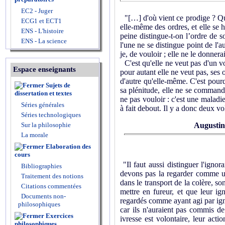
EC2 - Juger
"[…] d'où vient ce prodige ? Que
ECG1 et ECT1
elle-même des ordres, et elle se h
ENS - L'histoire
peine distingue-t-on l’ordre de 
ENS - La science
l'une ne se distingue point de l'a
je, de vouloir ; elle ne le donnerai
C'est qu'elle ne veut pas d'un vo
Espace enseignants
pour autant elle ne veut pas, ses 
d'autre qu'elle-même. C'est pourq
Sujets de
sa plénitude, elle ne se commander
dissertation et textes
ne pas vouloir : c'est une maladie
Séries générales
à fait debout. Il y a donc deux vo
Séries technologiques
Sur la philosophie
Augustin
La morale
Elaboration des
cours
"Il faut aussi distinguer l'igno
Bibliographies
devons pas la regarder comme un
Traitement des notions
dans le transport de la colère, so
Citations commentées
mettre en fureur, et que leur ign
Documents non-
regardés comme ayant agi par igno
philosophiques
car ils n'auraient pas commis de 
Exercices
ivresse est volontaire, leur acti
philosophiques