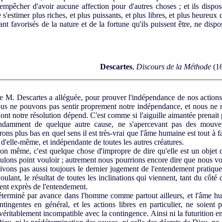
s empêcher d'avoir aucune affection pour d'autres choses ; et ils disposa
 s'estimer plus riches, et plus puissants, et plus libres, et plus heureu
ant favorisés de la nature et de la fortune qu'ils puissent être, ne dispo
Descartes
,
Discours de la Méthode
(16
e M. Descartes a alléguée, pour prouver l'indépendance de nos actions
Nous ne pouvons pas sentir proprement notre indépendance, et nous ne
nt notre résolution dépend. C'est comme si l'aiguille aimantée prenait p
pendamment de quelque autre cause, ne s'apercevant pas des mouve
s plus bas en quel sens il est très-vrai que l'âme humaine est tout à fa
 d'elle-même, et indépendante de toutes les autres créatures.
tion même, c'est quelque chose d'impropre de dire qu'elle est un objet 
 voulons point vouloir ; autrement nous pourrions encore dire que nous vo
 suivons pas aussi toujours le dernier jugement de l'entendement pratiqu
ulant, le résultat de toutes les inclinations qui viennent, tant du côté 
ent exprès de l'entendement.
déterminé par avance dans l'homme comme partout ailleurs, et l'âme h
ntingentes en général, et les actions libres en particulier, ne soient
 véritablement incompatible avec la contingence. Ainsi ni la futurition e