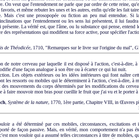
e. On veut que l'entendement ne parle que par ordre de cette reine, qu'e
favoris, et même rebuter les unes et les autres, enfin qu'elle les fait tai
 Mais c'est une prosopopée ou fiction an peu mal entendue. Si la 
inclinations que l'entendement ou les sens lui présentent, il lui faudr
résente. La vérité est, que l'âme, ou lu substance qui pense, entend les
e des représentations qui modifient sa force active, pour spécifier l'acti
is de Théodicée
, 1710, "Remarques sur le livre sur l'origine du mal",
n de notre cerveau par laquelle il est disposé à l'action, c'est-à-dire,
difie d'une façon analogue à son être ou à écarter ce qui lui nuit.
'action. Les objets extérieurs ou les idées intérieures qui font naître c
t les ressorts ou mobiles qui le déterminent à l'action, c'est-à-dire, à 
 des mouvements du corps déterminés par les modifications du cervea
 à faire mouvoir mon bras pour cueillir le fruit que j'ai vu et le porter
ach
,
Système de la nature
, 1770, 1ère partie, Chapitre VIII, in Œuvres 
ir a été déterminé par ces mobiles, circonstances, excitations et 
orté de façon passive. Mais, en vérité, mon comportement n'a pas été s
r c'est mon vouloir qui a assumé telles circonstances à titre de mobiles, q