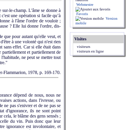
Webmestre
ie sur-le-champ. L'âme se donne à
Favoris
 c'est une opération si facile qu’à
Version
onne à l'âme l'ordre de vouloir ;
mobile
ause ? Elle lui donne l'ordre, dis-
e que pour autant qu'elle veut, et
Visites
d'être à une volonté qui n'est rien
sans effet. Car si elle était dans
visiteurs
visiteurs en ligne
r partiellement et partiellement de
 l'habitude, ne peut se mettre tout
tre."
ier-Flammarion, 1978, p. 169-170.
ignorance dépend de nous, nous ne
ises actions, dans l'ivresse, ou
de ne pas s'enivrer et de ne pas se
tat d'ignorance, ils ne sont point
r cela, le blâme des gens sensés ;
à celle du vin. Puis donc que leur
tre ignorance est involontaire, et