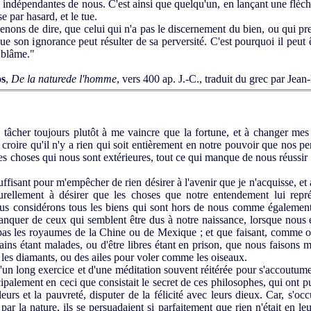
ces indépendantes de nous. C'est ainsi que quelqu'un, en lançant une flèc
se par hasard, et le tue.
ons de dire, que celui qui n'a pas le discernement du bien, ou qui pre
ue son ignorance peut résulter de sa perversité. C'est pourquoi il peut
e blâme."
os
,
De la nature
de l'homme
, vers 400 ap. J.-C.,
traduit du grec par Jean
âcher toujours plutôt à me vaincre que la fortune, et à changer mes 
roire qu'il n'y a rien qui soit entièrement en notre pouvoir que nos pe
es choses qui nous sont extérieures, tout ce qui manque de nous réussi
fisant pour m'empêcher de rien désirer à l'avenir que je n'acquisse, et 
turellement à désirer que les choses que notre entendement lui re
 nous considérons tous les biens qui sont hors de nous comme égalemen
anquer de ceux qui semblent être dus à notre naissance, lorsque nous e
as les royaumes de la Chine ou de Mexique ; et que faisant, comme on 
ains étant malades, ou d'être libres étant en prison, que nous faisons 
 les diamants, ou des ailes pour voler comme les oiseaux.
n long exercice et d'une méditation souvent réitérée pour s'accoutumer
ncipalement en ceci que consistait le secret de ces philosophes, qui ont pu
leurs et la pauvreté, disputer de la félicité avec leurs dieux. Car, s'oc
 par la nature, ils se persuadaient si parfaitement que rien n'était en 