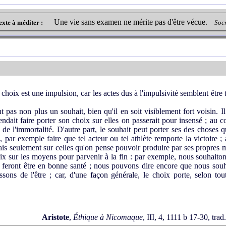
Une vie sans examen ne mérite pas d'être vécue.
exte à méditer :
Soc
choix est une impulsion, car les actes dus à l'impulsivité semblent être t
 pas non plus un souhait, bien qu'il en soit visiblement fort voisin. Il
endait faire porter son choix sur elles on passerait pour insensé ; au co
de l'immortalité. D'autre part, le souhait peut porter ses des choses 
ar exemple faire que tel acteur ou tel athlète remporte la victoire ; 
ais seulement sur celles qu'on pense pouvoir produire par ses propres 
choix sur les moyens pour parvenir à la fin : par exemple, nous souhait
feront être en bonne santé ; nous pouvons dire encore que nous souha
sons de l'être ; car, d'une façon générale, le choix porte, selon to
Aristote
,
Éthique à Nicomaque
, III, 4, 1111 b 17-30, trad