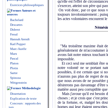
qu'elle est l'effet de circonstan
Exercices philosophiques
s'exercer, atteint son père qui pas
On voit donc, par ce que nous ven
Auteurs et
toujours involontairement ; puisq
oeuvres
les actes volontaires encourent l
Bachelard
Descartes
Némési
Diderot
Freud
Hannah Arendt
Karl Popper
"Ma troisième maxime était de t
Marc-Aurèle
généralement de m'accoutumer à c
Marx
avons fait notre mieux touchant l
Pascal
impossible.
Et ceci seul me semblait être suf
Platon
notre volonté ne se portant na
Plotin
possibles, il est certain que si
Sartre
n'aurons pas plus de regret de m
Spinoza
que nous avons de ne posséder p
Wittgenstein
désirerons pas davantage d'être s
Méthodologie
matière aussi peu corruptible que
Mais j'avoue qu'il est besoin d'u
Dissertation
choses ; et je crois que c'est pri
Explication de texte
de la fortune, et, malgré les dou
Concours : rapports des
bornes qui leur étaient prescrites
jury