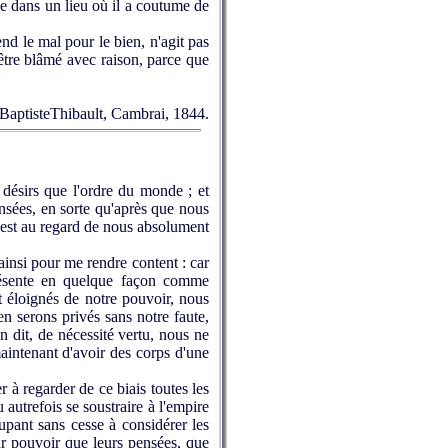
he dans un lieu où il a coutume de
nd le mal pour le bien, n'agit pas
 être blâmé avec raison, parce que
-BaptisteThibault, Cambrai, 1844.
désirs que l'ordre du monde ; et
nsées, en sorte qu'après que nous
r est au regard de nous absolument
ainsi pour me rendre content : car
présente en quelque façon comme
t éloignés de notre pouvoir, nous
n serons privés sans notre faute,
dit, de nécessité vertu, nous ne
maintenant d'avoir des corps d'une
 à regarder de ce biais toutes les
 autrefois se soustraire à l'empire
cupant sans cesse à considérer les
leur pouvoir que leurs pensées, que