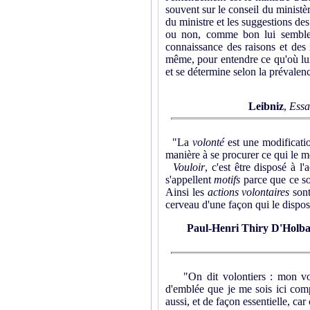
souvent sur le conseil du ministèr
du ministre et les suggestions des 
ou non, comme bon lui semble.
connaissance des raisons et des 
même, pour entendre ce qu'où lui p
et se détermine selon la prévalenc
Leibniz
,
Essa
"La
volonté
est une modificatio
manière à se procurer ce qui le mo
Vouloir
, c'est être disposé à l
s'appellent
motifs
parce que ce son
Ainsi les
actions volontaires
sont
cerveau d'une façon qui le dispose
Paul-Henri Thiry D'Holb
"On dit volontiers : mon voulo
d'emblée que je me sois ici comp
aussi, et de façon essentielle, ca