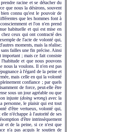
s, prendre racine et se détacher du
arce que nous la désirons, souvent
 bien connu qu'est le pouvoir de
ndifférentes que les hommes font à
 inconsciemment et l'on n'en prend
nue habituelle et qui est mise en
nt chez ceux qui ont contracté des
exemple de l'acte de volonté qui,
d'autres moments, mais la réa­lise;
ans failles une fin précise. Ainsi
t important ; mais ce fait consiste
à l'habitude et que nous pouvons
nous la vou­lons. Il n'en est pas
répugnance à l'égard de la peine et
irmée, mais celle en qui la volonté
 pleinement con­fiance ; par quels
isamment de force, peut-elle être
pense sous un jour agréable ou que
ion injuste (
doing wrong
) avec la
per­sonne, le plaisir qui est tout
onté d'être vertueux, volonté qui,
t elle n'échappe à l'autorité de ses
résomption d'être intrinsè­quement
ir et de la peine, si ce n'est que
ence n'a pas acquis le soutien de