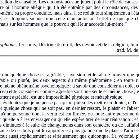
relation de causalité. Les circonstances ne jouent point le rôle de causes 
e où l'homme allègue qu'il a été entraîné par des circonstances, des ex
lui-même sa propre conduite, mais ainsi il se réduit tout simplement à l'éta
é, est toujours sienne, non celle d'un autre ou l'effet de quelque c
amais sur les hommes que le pouvoir qu'il leur accorde lui-même."
sophique
, 1er cours, Doctrine du droit, des devoirs et de la religion, Int
trad. M. de
 que quelque chose est agréable, l'aversion, et le fait de trouver que 
rable ou plutôt, les deux aspects du même phénomène ; en toute ri
le même phénomène psychologique : à savoir que consi­dérer un objet c
ces) et le considérer comme agréable sont une seule et même chose ; e
e­ment agréable, est une impossibilité physique et méta­physique.
videntes que je ne pense pas qu'on puisse les mettre en doute ; et l'ob
 quelque chose qui ne soit pas, en dernier ressort, le plaisir et l'abse
qu'une per­sonne dont la vertu est confirmée, ou toute autre personne do
 qu'elle a à les envisager ou qu'elle espère tirer de leur réalisation ; et
ès diminués à la suite de changements dans son caractère ou de l'affaibl
uite de ces buts peut lui apporter est plus grande que le plaisir. J'admet
 tout aussi explicitement et sérieusement que qui­conque. La volonté, 