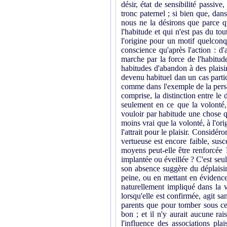
désir, état de sensibilité passive
tronc paternel ; si bien que, dan
nous ne la désirons que parce q
l'habitude et qui n'est pas du to
l'origine pour un motif quelconqu
conscience qu'après l'action : d
marche par la force de l'habitude
habitudes
d'abandon à des plaisir
devenu habituel dan un cas par­tic
comme dans l'exemple de la person
comprise, la distinction entre le 
seulement en ce que la volonté,
vouloir par habitude une chose q
moins vrai que la volonté, à l'ori
l'attrait pour le plaisir. Considé
vertueuse est encore faible, susc
moyens peut-elle être renforcée 
implantée ou éveillée ? C'est seu
son absence suggère du déplaisir.
peine, ou en mettant en évidence,
naturellement impliqué dans la ve
lorsqu'elle est confirmée, agit san
parents que pour tomber sous cell
bon ; et il n'y aurait aucune rai
l'influence des associations pla