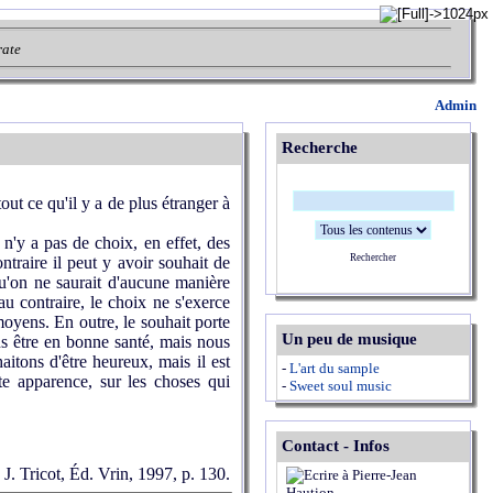
rate
Admin
Recherche
out ce qu'il y a de plus étranger à
 n'y a pas de choix, en effet, des
Rechercher
ntraire il peut y avoir souhait de
qu'on ne saurait d'aucune manière
au contraire, le choix ne s'exerce
moyens. En outre, le souhait porte
Un peu de musique
ons être en bonne santé, mais nous
itons d'être heureux, mais il est
-
L'art du sample
ute apparence, sur les choses qui
-
Sweet soul music
Contact - Infos
. J. Tricot, Éd. Vrin, 1997, p. 130.