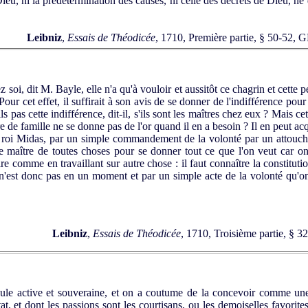
e Dieu, ni la prédétermination des causes, ni celle des décrets de Dieu, ne
Leibniz
,
Essais de Théodicée
, 1710, Première partie, § 50-52,
soi, dit M. Bayle, elle n'a qu'à vouloir et aussitôt ce chagrin et cette
Pour cet effet, il suffirait à son avis de se donner de l'indifférence pou
 pas cette indifférence, dit-il, s'ils sont les maîtres chez eux ? Mais c
 de famille ne se donne pas de l'or quand il en a besoin ? Il en peut ac
oi Midas, par un simple commandement de la volonté par un attouchemen
e le maître de toutes choses pour se donner tout ce que l'on veut car o
faire comme en travaillant sur autre chose : il faut connaître la constituti
'est donc pas en un moment et par un simple acte de la volonté qu'on 
Leibniz
,
Essais de Théodicée
, 1710, Troisième partie, § 
ule active et souveraine, et on a coutume de la concevoir comme une 
at, et dont les passions sont les courtisans, ou les demoiselles favorite