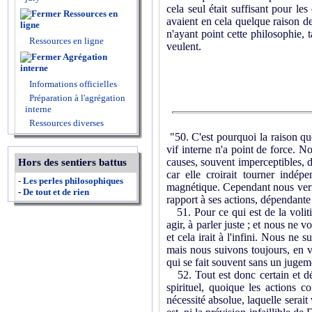
cela seul était suffisant pour le
Ressources en
avaient en cela quelque raison de
ligne
n'ayant point cette philosophie, t
Ressources en ligne
veulent.
Agrégation
interne
Informations officielles
Préparation à l'agrégation
interne
Ressources diverses
"50. C'est pourquoi la raison qu
vif interne n'a point de force. 
causes, souvent imperceptibles, do
Hors des sentiers battus
car elle croirait tourner indé
-
Les perles philosophiques
magnétique. Cependant nous verron
-
De tout et de rien
rapport à ses actions, dépendante
51. Pour ce qui est de la voli
agir, à parler juste ; et nous ne
et cela irait à l'infini. Nous ne
mais nous suivons toujours, en vo
qui se fait souvent sans un jugem
52. Tout est donc certain et 
spirituel, quoique les actions co
nécessité absolue, laquelle serait