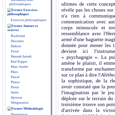
ultimes de cette concep
philosophiques
révèle pas les choses sur 
Exercices
philosophiques
n'a rien à communique
Exercices philosophiques
communication avec autr
Auteurs et
corps minuscule et inv
oeuvres
ressemblance avec l'He
Bachelard
armé d'une baguette magi
Descartes
donnée pour mener les t
Diderot
devient ici l'instr
Freud
« psychagogie ». La p
Hannah Arendt
Karl Popper
amène le plaisir, il emmè
Marc-Aurèle
transforme par enchante
Marx
sur ce plan à dire l'
Alèthe
Pascal
la sophistique, de la rh
Platon
avoir constaté que la pre
Plotin
l'imagination par le je
Sartre
Spinoza
déploie sur le terrain du
Wittgenstein
troisième trouve son poin
Méthodologie
d'arrivée dans la victo
Dissertation