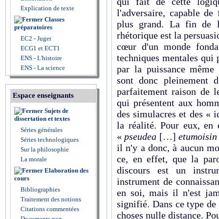
qui fait de cette logiq
Explication de texte
l'adversaire, capable de 
Classes
plus grand. La fin de 
préparatoires
rhétorique est la persuasi
EC2 - Juger
cœur d'un monde fonda
ECG1 et ECT1
techniques mentales qui 
ENS - L'histoire
par la puissance même d
ENS - La science
sont donc pleinement
parfaitement raison de l
Espace enseignants
qui présentent aux homme
Sujets de
des simulacres et des « i
dissertation et textes
la réalité. Pour eux, en 
Séries générales
«
pseudea
[…]
etumoisin
Séries technologiques
il n'y a donc, à aucun mo
Sur la philosophie
ce, en effet, que la par
La morale
discours est un instru
Elaboration des
cours
instrument de connaissa
Bibliographies
en soi, mais il n'est ja
Traitement des notions
signifié. Dans ce type de 
Citations commentées
choses nulle distance. Po
Documents non-