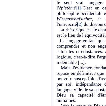
le seul vrai langage.
l'
épistémé
[1]
.C'est en c
philosophie occidentale e
Wissenschafslehre
, et 
l'univocité
[2]
du discours
La rhétorique est le cham
est le lieu de l'équivocité
Le langage en tant que t
comprendre et non engen
selon les circonstances.
logique, c'est-à-dire l'a
indéniable [...].
Mais l'évidence fondat
repose en définitive que 
pouvoir susceptible d'as
par soi, indépendante 
langage, vidé de sa subst
Dieu sa capacité d'êtr
humaines.
Avec la mort de Dieu ren