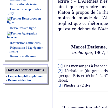
écrire : « L'Alètheia n'es
Explication de texte
ainsi que reprendre une
Concours : rapports des
Platon à propos de la rh
jury
moins du monde de l'Alè
Ressources en
ligne
Sophistique et rhétoriqu
Ressources en ligne
qui est en dehors de l'
Alè
Agrégation
interne
Informations officielles
Marcel Detienne
,
Préparation à l'agrégation
interne
archaïque
, 1967, 
Ressources diverses
[1]
Des mensonges à l'aspect d
Hors des sentiers battus
[2]
L'éristique (du grec eris
grecque Eris et tèchnè, "art"
-
Les perles philosophiques
débat.
-
De tout et de rien
[3]
Phèdre, 272 d-e.
"La conception rhétoriq