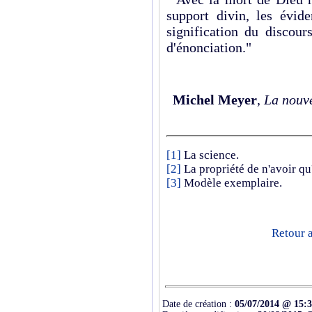
support divin, les évide
signification du discour
d'énonciation."
Michel Meyer
,
La nouve
[1]
La science.
[2]
La propriété de n'avoir qu
[3]
Modèle exemplaire.
Retour a
Date de création :
05/07/2014 @ 15: