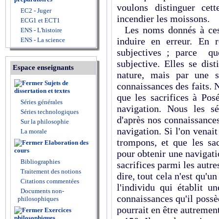
voulons distinguer cet
EC2 - Juger
incendier les moissons.
ECG1 et ECT1
Les noms donnés à ces 
ENS - L'histoire
induire en erreur. En r
ENS - La science
subjectives ; parce qu
subjective. Elles se dis
Espace enseignants
nature, mais par une
Sujets de
connaissances des faits.
dissertation et textes
que les sacrifices à Pos
Séries générales
navigation. Nous les sé
Séries technologiques
d'après nos connaissances
Sur la philosophie
navigation. Si l'on venai
La morale
trompons, et que les sac
Elaboration des
cours
pour obtenir une navigatio
Bibliographies
sacrifices parmi les autre
Traitement des notions
dire, tout cela n'est qu'u
Citations commentées
l'individu qui établit un
Documents non-
connaissances qu'il poss
philosophiques
pourrait en être autrement
Exercices
philosophiques