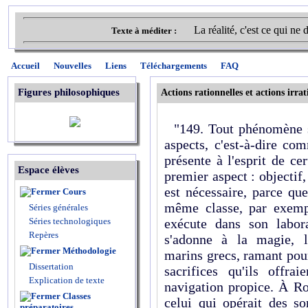
La réalité, c'est ce qui ne
Texte à méditer :
Accueil
Nouvelles
Liens
Téléchargements
FAQ
Figures philosophiques
Actions rationnelles et actions irrat
"149. Tout phénomène so
aspects, c'est-à-dire com
présente à l'esprit de c
Espace élèves
premier aspect : objectif,
est nécessaire, parce q
Cours
même classe, par exempl
Séries générales
Séries technologiques
exécute dans son labora
Repères
s'adonne à la magie, l
Méthodologie
marins grecs, ramant pour 
Dissertation
sacrifices qu'ils offr
Explication de texte
navigation propice. À Ro
Classes
celui qui opérait des so
préparatoires