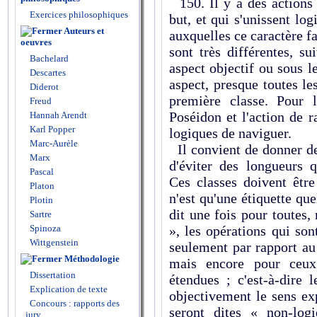
150. Il y a des actions
Exercices philosophiques
but, et qui s'unissent log
Auteurs et
auxquelles ce caractère fa
oeuvres
sont très différentes, s
Bachelard
aspect objectif ou sous l
Descartes
aspect, presque toutes le
Diderot
première classe. Pour l
Freud
Poséidon et l'action de 
Hannah Arendt
Karl Popper
logiques de naviguer.
Marc-Aurèle
Il convient de donner de
Marx
d'éviter des longueurs q
Pascal
Ces classes doivent être
Platon
n'est qu'une étiquette qu
Plotin
dit une fois pour toutes,
Sartre
Spinoza
», les opérations qui so
Wittgenstein
seulement par rapport au
Méthodologie
mais encore pour ceux
Dissertation
étendues ; c'est-à-dire 
Explication de texte
objectivement le sens ex
Concours : rapports des
seront dites « non-log
jury