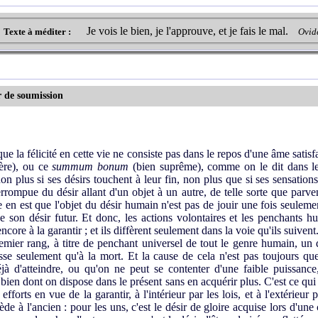
Je vois le bien, je l'approuve, et je fais le mal.
Texte à méditer :
Ovid
r de soumission
 félicité en cette vie ne consiste pas dans le repos d'une âme satisfaite
ère), ou ce
summum bonum
(bien suprême), comme on le dit dans les
n plus si ses désirs touchent à leur fin, non plus que si ses sensations
terrompue du désir allant d'un objet à un autre, de telle sorte que parve
en est que l'objet du désir humain n'est pas de jouir une fois seulemen
 son désir futur. Et donc, les actions volontaires et les penchants 
core à la garantir ; et ils diffèrent seulement dans la voie qu'ils suiven
er rang, à titre de penchant universel de tout le genre humain, un d
sse seulement qu'à la mort. Et la cause de cela n'est pas toujours qu
jà d'atteindre, ou qu'on ne peut se contenter d'une faible puissance
ien dont on dispose dans le présent sans en acquérir plus. C'est ce qui 
efforts en vue de la garantir, à l'intérieur par les lois, et à l'extérieur
 à l'ancien : pour les uns, c'est le désir de gloire acquise lors d'une 