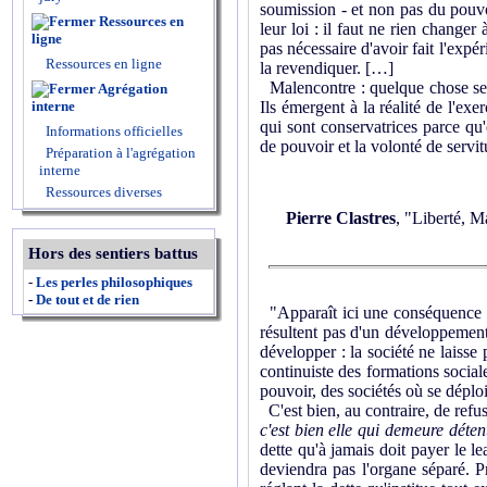
soumission - et non pas du pouvo
Ressources en
leur loi : il faut ne rien changer 
ligne
pas nécessaire d'avoir fait l'expé
Ressources en ligne
la revendiquer. […]
Malencontre : quelque chose se p
Agrégation
Ils émergent à la réalité de l'ex
interne
qui sont conservatrices parce qu'e
Informations officielles
de pouvoir et la volonté de servitu
Préparation à l'agrégation
interne
Ressources diverses
Pierre Clastres
, "Liberté, 
Hors des sentiers battus
-
Les perles philosophiques
-
De tout et de rien
"Apparaît ici une conséquence né
résultent pas d'un déve­loppemen
développer : la société ne laisse 
continuiste des formations sociale
pouvoir, des sociétés où se déploi
C'est bien, au contraire, de refus
c'est bien elle qui demeure déten
dette qu'à jamais doit payer le le
deviendra pas l'organe séparé. P