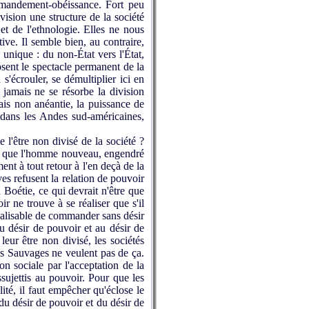
commandement-obéissance. Fort peu
ivision une structure de la société
et de l'ethnologie. Elles ne nous
ive. Il semble bien, au contraire,
s unique : du non-État vers l'État,
posent le spectacle permanent de la
s'écrouler, se démultiplier ici en
, jamais ne se résorbe la division
mais non anéantie, la puissance de
u dans les Andes sud-américaines,
e l'être non divisé de la société ?
t-ce que l'homme nouveau, engendré
ent à tout retour à l'en deçà de la
ves refusent la relation de pouvoir
 Boétie, ce qui devrait n'être que
ir ne trouve à se réaliser que s'il
réalisable de commander sans désir
au désir de pouvoir et au désir de
leur être non divisé, les sociétés
les Sauvages ne veulent pas de ça.
on sociale par l'acceptation de la
ssujettis au pouvoir. Pour que les
ité, il faut empêcher qu'éclose le
du désir de pouvoir et du désir de