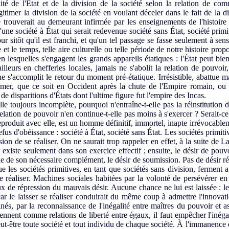
rnité de l'État et de la division de la société selon la relation de 
itimer la division de la société en voulant déceler dans le fait de la d
 trouverait au demeurant infirmée par les enseignements de l'histoire 
une société à État qui serait redevenue société sans État, société primit
our sitôt qu'il est franchi, et qu'un tel passage se fasse seulement à sen
 et le temps, telle aire culturelle ou telle période de notre histoire pro
 lesquelles s'engagent les grands appareils étatiques : l'État peut bien 
ailleurs en chefferies locales, jamais ne s'abolit la relation de pouvoir
 ne s'accomplit le retour du moment pré-étatique. Irrésistible, abattue 
ffirmer, que ce soit en Occident après la chute de l'Empire romain, o
de disparitions d'États dont l'ultime figure fut l'empire des Incas.
e toujours incomplète, pourquoi n'entraîne-t-elle pas la réinstitution d
a relation de pouvoir n'en continue-t-elle pas moins à s'exercer ? Serai
reproduit avec elle, est un homme définitif, immortel, inapte irrévocablem
fus d'obéissance : société à État, société sans État. Les sociétés primiti
on de se réaliser. On ne saurait trop rappeler en effet, à la suite de La
existe seulement dans son exercice effectif ; ensuite, le désir de pouvo
ble de son nécessaire complément, le désir de soumission. Pas de désir 
ue les sociétés primitives, en tant que sociétés sans division, ferment 
e réaliser. Machines sociales habitées par la volonté de persévérer en 
ux de répression du mauvais désir. Aucune chance ne lui est laissée : 
car le laisser se réaliser conduirait du même coup à admettre l'innovati
és, par la reconnaissance de l'inégalité entre maîtres du pouvoir et a
nnent comme relations de liberté entre égaux, il faut empêcher l'inégal
ut-être toute société et tout individu de chaque société. À l'immanence 