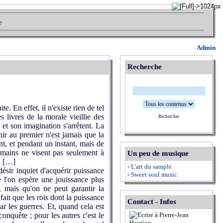
e
Admin
Recherche
. En effet, il n'existe rien de tel
 livres de la morale vieillie des
Rechercher
 et son imagination s'arrêtent. La
nir au premier n'est jamais que la
t, et pendant un instant, mais de
humains ne visent pas seulement à
Un peu de musique
t. […]
-
L'art du sample
ésir inquiet d'acquérir puissance
-
Sweet soul music
e l'on espère une jouissance plus
, mais qu'on ne peut garantir la
fait que les rois dont la puissance
Contact - Infos
 par les guerres. Et, quand cela est
conquête ; pour les autres c'est le