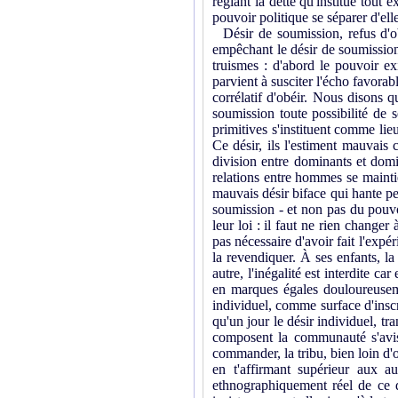
réglant la dette qu'institue tout 
pouvoir politique se séparer d'elle
Désir de soumission, refus d'obé
empêchant le désir de soumission d
truismes : d'abord le pouvoir exi
parvient à susciter l'écho favora
corrélatif d'obéir. Nous disons q
soumission toute possibilité de s
primitives s'instituent comme lie
Ce désir, ils l'estiment mauvais 
division entre dominants et domin
relations entre hommes se maintie
mauvais désir biface qui hante pe
soumission - et non pas du pouvo
leur loi : il faut ne rien changer 
pas nécessaire d'avoir fait l'expé
la revendiquer. À ses enfants, l
autre, l'inégalité est interdite car
en marques égales douloureusemen
individuel, comme surface d'inscri
qu'un jour le désir individuel, tr
composent la communauté s'avisai
commander, la tribu, bien loin d'o
en t'affirmant supérieur aux a
ethnographiquement réel de ce di