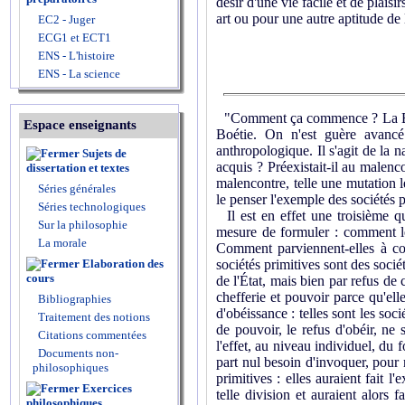
désir d'une vie facile et de plaisi
art ou pour une autre aptitude de l
EC2 - Juger
ECG1 et ECT1
ENS - L'histoire
ENS - La science
"Comment ça commence ? La Boéti
Espace enseignants
Boétie. On n'est guère avancé 
anthropologique. Il s'agit de la 
Sujets de
acquis ? Préexistait-il au malenc
dissertation et textes
malencontre, telle une mutation l
Séries générales
le penser l'exemple des sociétés p
Séries technologiques
Il est en effet une troisième q
Sur la philosophie
mesure de formuler : comment les
La morale
Comment parviennent-elles à co
sociétés primitives sont des socié
Elaboration des
cours
de l'État, mais bien par refus de c
chefferie et pouvoir parce qu'ell
Bibliographies
d'obéissance : telles sont les soc
Traitement des notions
de pouvoir, le refus d'obéir, ne
Citations commentées
l'effet, au niveau individuel, du 
Documents non-
part nul besoin d'invoquer, pour 
philosophiques
primitives : elles auraient fait 
Exercices
telle division et auraient alors 
philosophiques