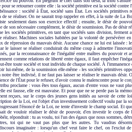
exercice du pouvoir. En piégeant le chef dans son désir, la tribu s'assure
 pour se retourner contre elle : la société primitive est la société contre 
issance : société à État, société sans État. Les sociétés primitives r
e se réaliser. On ne saurait trop rappeler en effet, à la suite de La Bo
ste seulement dans son exercice effectif ; ensuite, le désir de pouvoi
ble de son nécessaire complément, le désir de soumission. Pas de désir 
ue les sociétés primitives, en tant que sociétés sans division, ferment 
e réaliser. Machines sociales habitées par la volonté de persévérer en 
ux de répression du mauvais désir. Aucune chance ne lui est laissée : 
car le laisser se réaliser conduirait du même coup à admettre l'innovati
és, par la reconnaissance de l'inégalité entre maîtres du pouvoir et a
nnent comme relations de liberté entre égaux, il faut empêcher l'inégal
ut-être toute société et tout individu de chaque société. À l'immanence 
ir lui-même, de la soumission elle-même - les sociétés primitives opp
à notre être indivisé, il ne faut pas laisser se réaliser le mauvais désir.
rience de l'État pour le refuser, d'avoir connu le malencontre pour le conj
a tribu proclame : vous êtes tous égaux, aucun d'entre vous ne vaut pl
 elle est fausse, elle est mauvaise.
Et pour que ne se perde pas la mémoire 
t reçues, sur le corps des jeunes gens initiés au savoir de cette loi. 
ption de la Loi, est l'objet d'un investissement collectif voulu par la s
ansgressant l'énoncé de la Loi, ne tente d'investir le champ social. Et qu
t de vouloir réaliser le désir de pouvoir, d'en investir le corps de 
béir, répondrait : tu as voulu, toi l'un des égaux que nous sommes, détrui
utres, toi qui ne vaut pas plus que les autres. Tu vaudras désorm
scours imaginaire : lorsqu'un chef veut faire le chef, on l'exclut de 