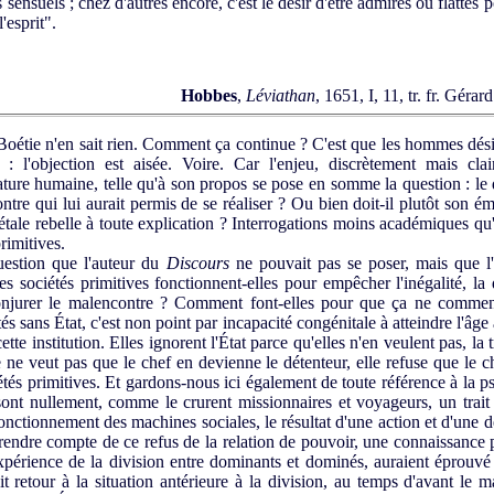
rs sensuels ; chez d'autres encore, c'est le désir d'être admirés ou flattés 
'esprit".
Hobbes
,
Léviathan
, 1651, I, 11, tr. fr. Géra
e n'en sait rien. Comment ça continue ? C'est que les hommes désiren
: l'objection est aisée. Voire. Car l'enjeu, discrètement mais cla
nature humaine, telle qu'à son propos se pose en somme la question : le 
ontre qui lui aurait permis de se réaliser ? Ou bien doit-il plutôt son 
étale rebelle à toute explication ? Interrogations moins académiques qu
rimitives.
uestion que l'auteur du
Discours
ne pouvait pas se poser, mais que l
 sociétés primitives fonctionnent-elles pour empêcher l'inégalité, la d
njurer le malencontre ? Comment font-elles pour que ça ne commence
tés sans État, c'est non point par incapacité congénitale à atteindre l'âg
ette institution. Elles ignorent l'État parce qu'elles n'en veulent pas, la
e ne veut pas que le chef en devienne le détenteur, elle refuse que le ch
iétés primitives. Et gardons-nous ici également de toute référence à la ps
 sont nullement, comme le crurent missionnaires et voyageurs, un trai
fonctionnement des machines sociales, le résultat d'une action et d'une déc
rendre compte de ce refus de la relation de pouvoir, une connaissance pr
l'expérience de la division entre dominants et dominés, auraient éprouvé 
fait retour à la situation antérieure à la division, au temps d'avant l