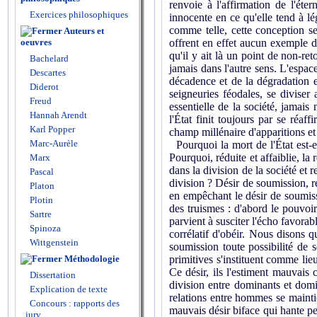
renvoie à l'affirmation de l'éte
Exercices philosophiques
innocente en ce qu'elle tend à lég
comme telle, cette conception se
Auteurs et
offrent en effet aucun exemple d'
oeuvres
qu'il y ait là un point de non-ret
Bachelard
jamais dans l'autre sens. L'espace
Descartes
décadence et de la dégradation en
Diderot
seigneuries féodales, se diviser 
Freud
essentielle de la société, jamais
Hannah Arendt
l'État finit toujours par se réa
Karl Popper
champ millénaire d'apparitions et 
Marc-Aurèle
Pourquoi la mort de l'État est-ell
Pourquoi, réduite et affaiblie, l
Marx
dans la division de la société et 
Pascal
division ? Désir de soumission, re
Platon
en empêchant le désir de soumissi
Plotin
des truismes : d'abord le pouvoir 
Sartre
parvient à susciter l'écho favora
Spinoza
corrélatif d'obéir. Nous disons q
Wittgenstein
soumission toute possibilité de s
primitives s'instituent comme lie
Méthodologie
Ce désir, ils l'estiment mauvais 
Dissertation
division entre dominants et domin
Explication de texte
relations entre hommes se maintie
Concours : rapports des
mauvais désir biface qui hante pe
jury