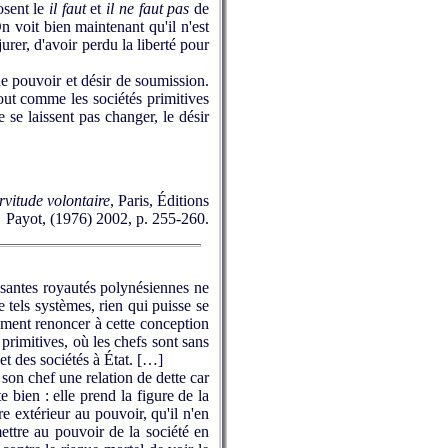
osent le
il faut
et
il ne faut pas
de
 On voit bien maintenant qu'il n'est
urer, d'avoir perdu la liberté pour
e pouvoir et désir de soumission.
Tout comme les sociétés primitives
e se laissent pas changer, le désir
rvitude volontaire
, Paris, Éditions
Payot, (1976) 2002, p. 255-260.
ssantes royautés polynésiennes ne
e tels systèmes, rien qui puisse se
olument renoncer à cette conception
 primitives, où les chefs sont sans
 et des sociétés à État. […]
 son chef une relation de dette car
te bien : elle prend la figure de la
re extérieur au pouvoir, qu'il n'en
ettre au pouvoir de la société en