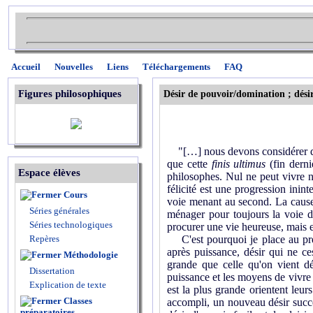
Accueil
Nouvelles
Liens
Téléchargements
FAQ
Figures philosophiques
Désir de pouvoir/domination ; dési
"[…] nous devons considérer que la
que cette
finis ultimus
(fin derni
Espace élèves
philosophes. Nul ne peut vivre no
félicité est une progression inin
Cours
voie menant au second. La cause 
Séries générales
ménager pour toujours la voie de
Séries technologiques
procurer une vie heureuse, mais en
Repères
C'est pourquoi je place au premi
après puissance, désir qui ne ce
Méthodologie
grande que celle qu'on vient dé
Dissertation
puissance et les moyens de vivre b
Explication de texte
est la plus grande orientent leurs 
Classes
accompli, un nouveau désir succède
préparatoires