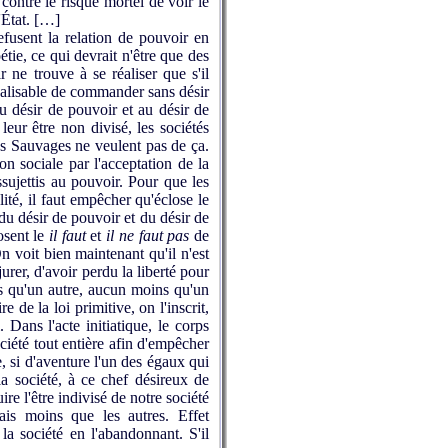
 contre le risque mortel de voir le
l'État. […]
efusent la relation de pouvoir en
étie, ce qui devrait n'être que des
r ne trouve à se réaliser que s'il
réalisable de commander sans désir
au désir de pouvoir et au désir de
leur être non divisé, les sociétés
les Sauvages ne veulent pas de ça.
on sociale par l'acceptation de la
ssujettis au pouvoir. Pour que les
ité, il faut empêcher qu'éclose le
du désir de pouvoir et du désir de
osent le
il faut
et
il ne faut pas
de
 On voit bien maintenant qu'il n'est
urer, d'avoir perdu la liberté pour
us qu'un autre, aucun moins qu'un
de la loi primitive, on l'inscrit,
Dans l'acte initiatique, le corps
ociété tout entière afin d'empêcher
e, si d'aventure l'un des égaux qui
la société, à ce chef désireux de
re l'être indivisé de notre société
ais moins que les autres. Effet
la société en l'abandonnant. S'il