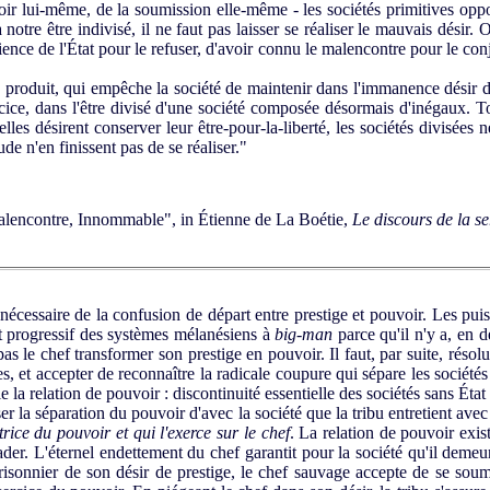
ir lui-même, de la soumission elle-même - les sociétés primitives opp
à notre être indivisé, il ne faut pas laisser se réaliser le mauvais désir.
rience de l'État pour le refuser, d'avoir connu le malencontre pour le conj
roduit, qui empêche la société de maintenir dans l'immanence désir d
ercice, dans l'être divisé d'une société composée désormais d'inégaux. 
lles désirent conserver leur être-pour-la-liberté, les sociétés divisées n
de n'en finissent pas de se réaliser."
Malencontre, Innommable", in Étienne de La Boétie,
Le discours de la se
cessaire de la confusion de départ entre prestige et pouvoir. Les pui
t progressif des systèmes mélanésiens à
big-man
parce qu'il n'y a, en d
pas le chef transformer son prestige en pouvoir. Il faut, par suite, rés
s, et accepter de reconnaître la radicale coupure qui sépare les sociétés
e la relation de pouvoir : discontinuité essentielle des sociétés sans État
er la séparation du pouvoir d'avec la société que la tribu entretient avec
trice du pouvoir et qui l'exerce sur le chef
. La rela­tion de pouvoir exis
ader. L'éternel endettement du chef garantit pour la société qu'il demeu
rison­nier de son désir de prestige, le chef sauvage accepte de se soum