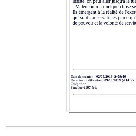
insiste, on peut aller jusqu'à le tu
Malencontre : quelque chose se p
Ils émergent à la réalité de l'ex
qui sont conservatrices parce qu'e
de pouvoir et la volonté de servitu
Date de création :
02/09/2019 @ 09:46
Dernière modification :
09/10/2019 @ 14:55
Catégorie :
Page lue
6187 fois