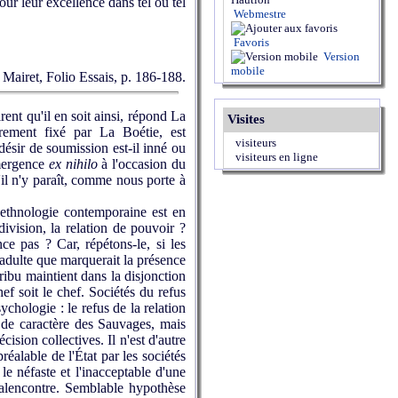
pour leur excellence dans tel ou tel
Webmestre
Favoris
Version
mobile
rd Mairet, Folio Essais, p. 186-188.
t qu'il en soit ainsi, répond La
Visites
irement fixé par La Boétie, est
visiteurs
désir de soumission est-il inné ou
visiteurs en ligne
émergence
ex nihilo
à l'occasion du
'il n'y paraît, comme nous porte à
'ethnologie contemporaine est en
ivision, la relation de pouvoir ?
 pas ? Car, répétons-le, si les
e adulte que marquerait la présence
 tribu maintient dans la disjonction
ef soit le chef. Sociétés du refus
ychologie : le refus de la relation
t de caractère des Sauvages, mais
ision collectives. Il n'est d'autre
éalable de l'État par les sociétés
le néfaste et l'inacceptable d'une
e malencontre. Semblable hypothèse