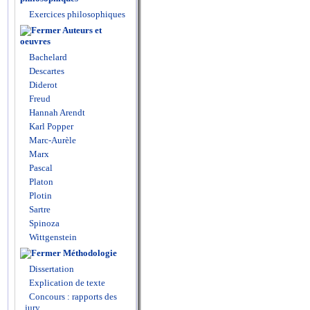
Exercices philosophiques
Auteurs et
oeuvres
Bachelard
Descartes
Diderot
Freud
Hannah Arendt
Karl Popper
Marc-Aurèle
Marx
Pascal
Platon
Plotin
Sartre
Spinoza
Wittgenstein
Méthodologie
Dissertation
Explication de texte
Concours : rapports des
jury