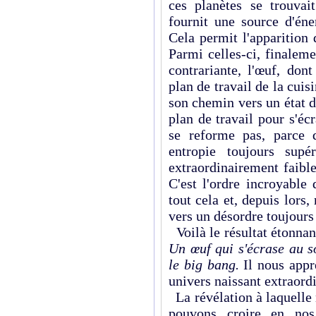
ces planètes se trouvai
fournit une source d'éner
Cela permit l'apparition
Parmi celles-ci, finalem
contra­riante, l'œuf, don
plan de travail de la cui
son chemin vers un état 
plan de travail pour s'écr
se reforme pas, parce 
entropie toujou­rs supér
extraor­dinairement faibl
C'est l'ordre incroyable
tout cela et, depuis lors
vers un désordre toujours 
Voilà le résultat étonnant
Un œuf qui s'écrase au s
le big bang.
Il nous appr
univers naissant extra­ord
La révélation à laquelle
pouvons croire en nos 