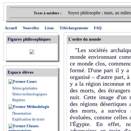
Soyez philosophe ; mais, au milie
Texte à méditer :
Accueil
Nouvelles
Liens
Téléchargements
FAQ
Figures philosophiques
L'ordre du monde
"Les sociétés archaïqu
monde environnant comm
ce monde clos, commence
formé. D'une part il y a
Espace élèves
organisé – d'autre part, à 
Cours
y a la région inconnue e
Séries générales
des morts, des étrangers
Séries technologiques
nuit. Cette image d'un
Repères
des régions désertiques
Méthodologie
des morts, a survécu m
Dissertation
évoluées, comme celles 
Explication de texte
l'Égypte. En effet, n
Classes
adversaires en train d'a
préparatoires