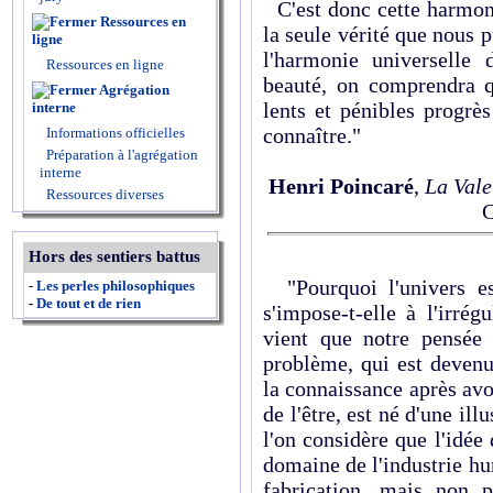
C'est donc cette harmonie
Ressources en
la seule vérité que nous pu
ligne
l'harmonie universelle
Ressources en ligne
beauté, on comprendra q
Agrégation
lents et pénibles progrè
interne
connaître."
Informations officielles
Préparation à l'agrégation
interne
Henri Poincaré
,
La Vale
Ressources diverses
C
Hors des sentiers battus
"Pourquoi l'univers es
-
Les perles philosophiques
-
De tout et de rien
s'impose-t-elle à l'irré
vient que notre pensée
problème, qui est deven
la connaissance après avo
de l'être, est né d'une il
l'on considère que l'idée
domaine de l'industrie h
fabrication, mais non 