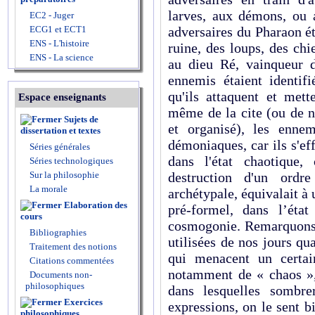
larves, aux démons, ou 
EC2 - Juger
ECG1 et ECT1
adversaires du Pharaon é
ENS - L'histoire
ruine, des loups, des chi
ENS - La science
au dieu Ré, vainqueur 
ennemis étaient identif
qu'ils attaquent et mett
Espace enseignants
même de la cite (ou de n'
Sujets de
et organisé), les enne
dissertation et textes
démoniaques, car ils s'e
Séries générales
dans l'état chaotique,
Séries technologiques
Sur la philosophie
destruction d'un ordre
La morale
archétypale, équivalait à 
Elaboration des
pré-formel, dans l’état
cours
cosmogonie. Remarquons
Bibliographies
utilisées de nos jours qu
Traitement des notions
qui menacent un certai
Citations commentées
notamment de « chaos »,
Documents non-
philosophiques
dans lesquelles sombr
Exercices
expressions, on le sent bi
philosophiques