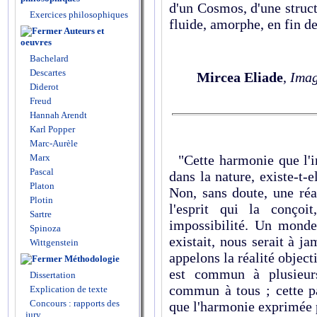
d'un Cosmos, d'une struct
Exercices philosophiques
fluide, amorphe, en fin d
Auteurs et
oeuvres
Bachelard
Descartes
Mircea Eliade
,
Imag
Diderot
Freud
Hannah Arendt
Karl Popper
Marc-Aurèle
Marx
"Cette harmonie que l'in
Pascal
dans la nature, existe-t-e
Platon
Non, sans doute, une ré
Plotin
l'esprit qui la conçoi
Sartre
impossibilité. Un monde
Spinoza
existait, nous serait à j
Wittgenstein
appelons la réalité objecti
Méthodologie
est commun à plusieurs
Dissertation
commun à tous ; cette pa
Explication de texte
Concours : rapports des
que l'harmonie exprimée 
jury