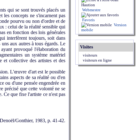
ts qui se sont trouvés placés un
Webmestre
t les concepts ne s'incarnent pas
Favoris
-monde pourvu ou non d'ordre et de
Version
 : celui de la réalité sensible qui
mobile
 pas en fonction des lois générales
i interfèrent toujours, soit dans
es uns aux autres à tous égards. Le
Visites
 ayant provoqué l'élaboration du
ragmentaires un système matériel
visiteurs
 et collective des artistes et des
visiteurs en ligne
on. L'œuvre d'art est le possible
tains aspects de sa réalité ou d'en
ance ou d'une pensée engendrée en
ore précisé que cette volonté ne se
e que fixe l'artiste ce n'est pas
 Denoël/Gonthier, 1983, p. 41-42.