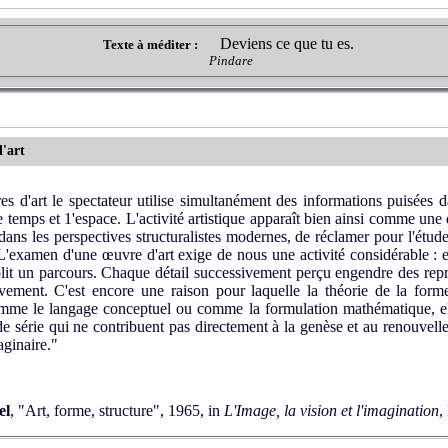
Deviens ce que tu es.
Texte à méditer :
Pindare
d'art
 d'art le spectateur utilise simultanément des informations puisées 
 le temps et 1'espace. L'activité artistique apparaît bien ainsi comme un
dans les perspectives structuralistes modernes, de réclamer pour l'étud
L'examen d'une œuvre d'art exige de nous une activité considérable : el
it un parcours. Chaque détail successivement perçu engendre des repr
vement. C'est encore une raison pour laquelle la théorie de la form
mme le langage conceptuel ou comme la formulation mathématique, ell
de série qui ne contribuent pas directement à la genèse et au renouvell
maginaire."
el
, "Art, forme, structure", 1965, in
L'Image, la vision et l'imagination
,