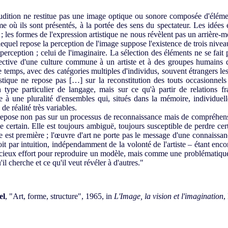
tion ne restitue pas une image optique ou sonore composée d'élémen
où ils sont présentés, à la portée des sens du spectateur. Les idées e
; les formes de l'expression artistique ne nous révèlent pas un arrière
quel repose la perception de l'image suppose l'existence de trois niveaux
 perception ; celui de l'imaginaire. La sélection des éléments ne se fait
ective d'une culture commune à un artiste et à des groupes humains qu
t le temps, avec des catégories multiples d'individus, souvent étrangers l
stique ne repose pas […] sur la reconstitution des touts occasionnels
 type particulier de langage, mais sur ce qu'à partir de relations f
e à une pluralité d'ensembles qui, situés dans la mémoire, individuelle
de réalité très variables.
epose non pas sur un processus de reconnaissance mais de compréhensi
 le certain. Elle est toujours ambiguë, toujours susceptible de perdre cer
 est première ; l'œuvre d'art ne porte pas le message d'une connaiss
soit par intuition, indépendamment de la volonté de l'artiste – étant enc
eux effort pour reproduire un modèle, mais comme une problématique. C
'il cherche et ce qu'il veut révéler à d'autres."
el
, "Art, forme, structure", 1965, in
L'Image, la vision et l'imagination
,