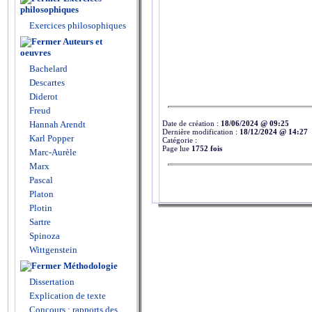
philosophiques
Exercices philosophiques
Auteurs et
oeuvres
Bachelard
Descartes
Diderot
Freud
Date de création :
18/06/2024 @ 09:25
Hannah Arendt
Dernière modification :
18/12/2024 @ 14:27
Karl Popper
Catégorie :
Page lue
1752 fois
Marc-Aurèle
Marx
Pascal
Platon
Plotin
Sartre
Spinoza
Wittgenstein
Méthodologie
Dissertation
Explication de texte
Concours : rapports des