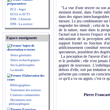
préparatoires
"La vue d'une œuvre ou son audi
EC2 - Juger
moment donné, dans l'ordre même 
ECG1 et ECT1
dans des signes interchangeables 
ENS - L'histoire
mesure. Le jeu combinatoire sur le
ENS - La science
engendre les stimuli ; celui de la
de la nature, mais dans la persp
l'actuel soit à travers l'espace e
Espace enseignants
mécanisme de la perception arti
support formel en fonction d'un
Sujets de
artificieusement constitué renvoi
dissertation et textes
spectateurs, possèdent des degrés 
Séries générales
La perception de l'œuvre d'art r
Séries technologiques
et le probable ; elle n'est jamais
Sur la philosophie
gagner de nouveaux. L'esthétique
dehors d'elle, soit par imitation 
La morale
présente pas comme un conscienci
Elaboration des
ce qu'il a vu ou appris, c'est ce qu
cours
Bibliographies
Traitement des notions
Pierre Francast
Citations commentées
Documents non-
philosophiques
Exercices