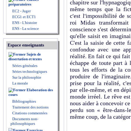
chapitre sur l'hypnagogiqu
préparatoires
même temps que la fict
EC2 - Juger
c'est l'impossibilité de 
ECG1 et ECT1
roi Midas transformait
ENS - L'histoire
conscience s'est détermi
ENS - La science
qu'elle saisit en imaginai
C'est la saisie de cette 
Espace enseignants
confondue avec une ap
Sujets de
réalité. En fait ce qui fai
dissertation et textes
échappe de toute part à l
Séries générales
tous les efforts de la c
Séries technologiques
produire de l'imaginaire
Sur la philosophie
prise pour la réalité, c'
La morale
par elle-même, et en dépi
Elaboration des
cours
monde irréel. Le rêve est
Bibliographies
nous aider à concevoir ce
Traitement des notions
perdu son « être-dans-l
Citations commentées
même coup, de la catégori
Documents non-
philosophiques
Exercices