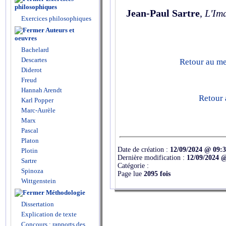
philosophiques
Jean-Paul Sartre
,
L'Im
Exercices philosophiques
Auteurs et
oeuvres
Bachelard
Descartes
Retour au men
Diderot
Freud
Hannah Arendt
Retour 
Karl Popper
Marc-Aurèle
Marx
Pascal
Platon
Date de création :
12/09/2024 @ 09:
Plotin
Dernière modification :
12/09/2024 
Sartre
Catégorie :
Spinoza
Page lue
2095 fois
Wittgenstein
Méthodologie
Dissertation
Explication de texte
Concours : rapports des