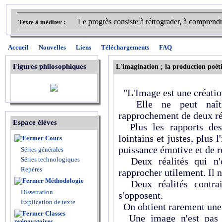
Le progrès consiste à rétrograder, à comprendre 
Texte à méditer :
Accueil
Nouvelles
Liens
Téléchargements
FAQ
Figures philosophiques
L'imagination ; la production poét
"L'Image est une création
Elle ne peut naîtr
rapprochement de deux ré
Espace élèves
Plus les rapports des 
lointains et justes, plus 
Cours
puissance émotive et de r
Séries générales
Séries technologiques
Deux réalités qui n'o
Repères
rapprocher utilement. Il n
Méthodologie
Deux réalités contrair
Dissertation
s'opposent.
Explication de texte
On obtient rarement une 
Classes
Une image n'est pas fo
préparatoires