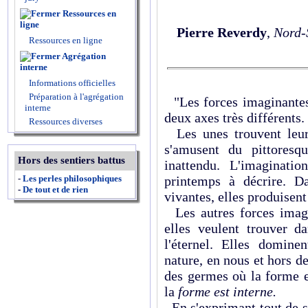
Ressources en
ligne
Pierre Reverdy
,
Nord-
Ressources en ligne
Agrégation
interne
Informations officielles
Préparation à l'agrégation
"Les forces imaginantes 
interne
deux axes très différents.
Ressources diverses
Les unes trouvent leur
s'amusent du pittoresq
Hors des sentiers battus
inattendu. L'imaginati
-
Les perles philosophiques
printemps à décrire. D
-
De tout et de rien
vivantes, elles produisent
Les autres forces imagin
elles veulent trouver da
l'éternel. Elles dominen
nature, en nous et hors d
des germes où la forme e
la
forme est interne.
En s'exprimant tout de s