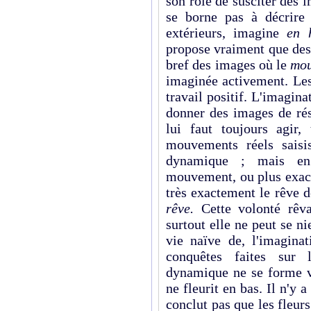
son rôle de susciter des
se borne pas à décrire
extérieurs, imagine
en
propose vraiment que des 
bref des images où le
mou
imaginée activement. Les
travail positif. L'imagi
donner des images de rés
lui faut toujours agir,
mouvements réels saisi
dynamique ; mais en
mouvement, ou plus exac
très exactement le rêve de
rêve.
Cette volonté rêvan
surtout elle ne peut se ni
vie naïve de, l'imagina
conquêtes faites sur 
dynamique ne se forme ve
ne fleurit en bas. Il n'y 
conclut pas que les fleur