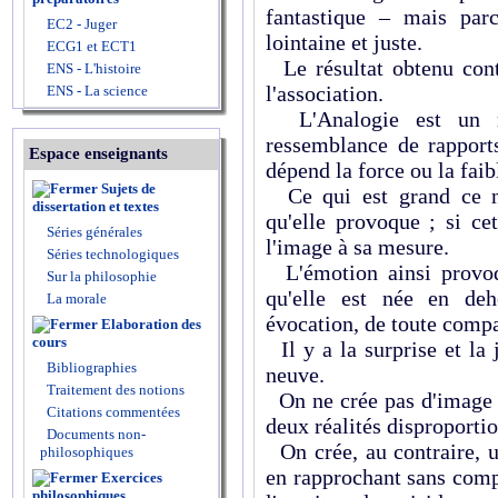
fantastique – mais parc
EC2 - Juger
lointaine et juste.
ECG1 et ECT1
Le résultat obtenu cont
ENS - L'histoire
l'association.
ENS - La science
L'Analogie est un m
ressemblance de rapports
Espace enseignants
dépend la force ou la faib
Sujets de
Ce qui est grand ce n'
dissertation et textes
qu'elle provoque ; si ce
Séries générales
l'image à sa mesure.
Séries technologiques
L'émotion ainsi provoq
Sur la philosophie
qu'elle est née en deh
La morale
évocation, de toute comp
Elaboration des
cours
Il y a la surprise et la
Bibliographies
neuve.
Traitement des notions
On ne crée pas d'image 
Citations commentées
deux réalités disproporti
Documents non-
On crée, au contraire, u
philosophiques
en rapprochant sans comp
Exercices
philosophiques