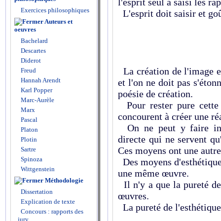
l'esprit seul a saisi les ra
Exercices philosophiques
L'esprit doit saisir et g
Auteurs et
oeuvres
Bachelard
Descartes
Diderot
La création de l'image e
Freud
Hannah Arendt
et l'on ne doit pas s'éton
Karl Popper
poésie de création.
Marc-Aurèle
Pour rester pure cette
Marx
concourent à créer une réa
Pascal
On ne peut y faire int
Platon
directe qui ne servent qu
Plotin
Ces moyens ont une autre 
Sartre
Spinoza
Des moyens d'esthétiques
Wittgenstein
une même œuvre.
Méthodologie
Il n'y a que la pureté d
Dissertation
œuvres.
Explication de texte
La pureté de l'esthétique
Concours : rapports des
jury