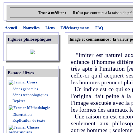
Texte à méditer :
Il n'est pas contraire à la raison de 
Accueil
Nouvelles
Liens
Téléchargements
FAQ
Figures philosophiques
Image et connaissance ; la valeur 
"Imiter est naturel au
enfance (l'homme diffère
très apte à l'imitation [
m
Espace élèves
celle-ci qu'il acquiert s
les hommes prennent plais
Cours
Un indice est ce qui se p
Séries générales
Séries technologiques
l'original fait peine à 
Repères
l'image exécutée avec la 
Méthodologie
les formes des animaux le
Dissertation
Une raison en est encore
Explication de texte
seulement aux philosop
Classes
autres hommes ; seulement
préparatoires