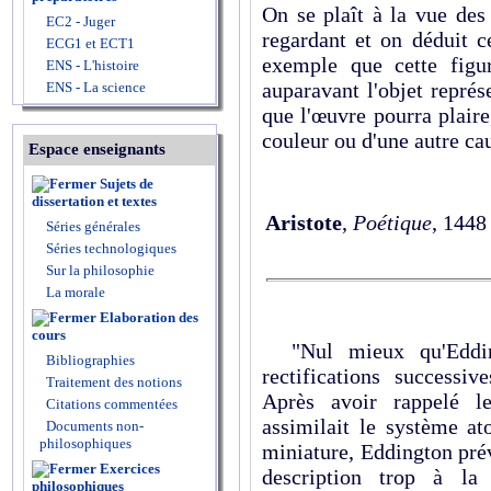
On se plaît à la vue des
EC2 - Juger
regardant et on déduit c
ECG1 et ECT1
exemple que cette figu
ENS - L'histoire
auparavant l'objet repré
ENS - La science
que l'œuvre pourra plaire
couleur ou d'une autre ca
Espace enseignants
Sujets de
dissertation et textes
Aristote
,
Poétique
, 1448 
Séries générales
Séries technologiques
Sur la philosophie
La morale
Elaboration des
cours
"Nul mieux qu'Edding
Bibliographies
rectifications successi
Traitement des notions
Après avoir rappelé 
Citations commentées
assimilait le système a
Documents non-
philosophiques
miniature, Eddington prév
Exercices
description trop à la
philosophiques