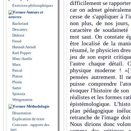
difficilement se rapporte
Exercices philosophiques
car on admet généralemen
Auteurs et
cesse de s'appliquer à l'i
oeuvres
non plus, de nos jours, 
Bachelard
caractère de soudaineté 
Descartes
Diderot
mot saut. On constate ég
Freud
être localisé de la mani
Hannah Arendt
résumé, le physicien dres
Karl Popper
jeu de son esprit critiq
Marc-Aurèle
l'autre chaque détail. 
Marx
physique moderne ! »
[
Pascal
pensées autrement. Il n
Platon
Plotin
puisse comprendre l'at
Sartre
évoquer l'histoire de son
Spinoza
réalistes et les formes rat
Wittgenstein
épistémologique. L'hist
Méthodologie
plan pédagogique inéluc
Dissertation
retranche de l'image doit
Explication de texte
Nous dirions donc volont
Concours : rapports des
jury
somme des critiques 