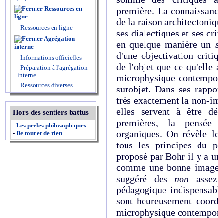
Ressources en
première. La connaissanc
ligne
de la raison architectoni
Ressources en ligne
ses dialectiques et ses cr
Agrégation
en quelque manière un
interne
d'une objectivation criti
Informations officielles
de l'objet que ce qu'elle 
Préparation à l'agrégation
interne
microphysique contempor
Ressources diverses
surobjet. Dans ses rappo
très exactement la non-ima
elles servent à être dé
Hors des sentiers battus
premières, la pensée 
-
Les perles philosophiques
organiques. On révèle l
-
De tout et de rien
tous les principes du 
proposé par Bohr il y a un
comme une bonne image : 
suggéré des
non
assez
pédagogique indispensabl
sont heureusement coordo
microphysique contempor