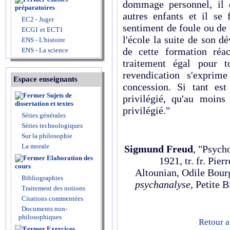
dommage personnel, il es
préparatoires
autres enfants et il se
EC2 - Juger
sentiment de foule ou de
ECG1 et ECT1
l'école la suite de son 
ENS - L'histoire
de cette formation réac
ENS - La science
traitement égal pour t
revendication s'exprim
Espace enseignants
concession. Si tant es
Sujets de
privilégié, qu'au moins
dissertation et textes
privilégié."
Séries générales
Séries technologiques
Sur la philosophie
La morale
Sigmund Freud
, "Psych
Elaboration des
1921, tr. fr. Pie
cours
Altounian, Odile Bour
Bibliographies
psychanalyse
, Petite 
Traitement des notions
Citations commentées
Documents non-
philosophiques
Retour a
Exercices