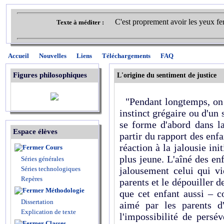
C'est proprement avoir les yeux fer
Texte à méditer :
Accueil
Nouvelles
Liens
Téléchargements
FAQ
Figures philosophiques
L'origine du sentiment de justice
"Pendant longtemps, on n
instinct grégaire ou d'un
se forme d'abord dans l
Espace élèves
partir du rapport des enfa
réaction à la jalousie init
Cours
plus jeune. L'aîné des enf
Séries générales
Séries technologiques
jalousement celui qui vie
Repères
parents et le dépouiller d
Méthodologie
que cet enfant aussi – 
Dissertation
aimé par les parents d
Explication de texte
l'impossibilité de persé
Classes