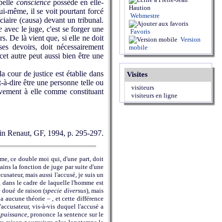
ppelle
conscience
possède en elle-
ui-même, il se voit pourtant forcé
Webmestre
iciaire (causa) devant un tribunal.
e
avec le juge, c'est se forger une
Favoris
s. De là vient que, si elle ne doit
Version
es devoirs, doit nécessairement
mobile
et autre peut aussi bien être une
a cour de justice est établie dans
Visites
st-à-dire être une personne telle ou
visiteurs
tivement à elle comme constituant
visiteurs en ligne
 Alain Renaut, GF, 1994, p. 295-297.
me, ce double moi qui, d'une part, doit
mains la fonction de juge par suite d'une
usateur, mais aussi l'accusé, je suis un
, dans le cadre de laquelle l'homme est
e doué de raison (
specie diversus
), mais
a aucune théorie – , et cette différence
'accusateur, vis-à-vis duquel l'accusé a
 puissance
, prononce la sentence sur le