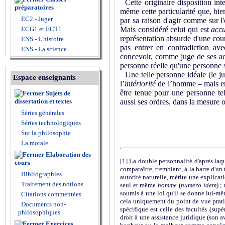
Cette originaire disposition inte
préparatoires
même cette particularité que, bie
EC2 - Juger
par sa raison d'agir comme sur l'
ECG1 et ECT1
Mais considéré celui qui est
acc
représentation absurde d'une cour 
ENS - L'histoire
pas entrer en contradiction av
ENS - La science
concevoir, comme juge de ses a
personne réelle qu'une personne 
Une telle personne idéale (le jug
Espace enseignants
l’
intériorité
de l’homme – mais en
être tenue pour une personne tel
Sujets de
dissertation et textes
aussi ses ordres, dans la mesure o
Séries générales
Séries technologiques
Sur la philosophie
La morale
Elaboration des
[1]
La double personnalité d'après laqu
cours
comparaître, tremblant, à la barre d'un 
Bibliographies
autorité naturelle, mérite une explicat
Traitement des notions
seul et même
homme
(
numero idem
) ;
soumis à une loi qu'il se donne lui-mê
Citations commentées
cela uniquement du point de vue pratiqu
Documents non-
spécifique est celle des facultés (supé
philosophiques
droit à une assistance juridique (son a
Exercices