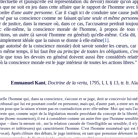
llectuelle et (puisqu'elle est représentation du devoir) morale qu'on a
n que ne soit en jeu dans cette affaire que le rapport de l'homme avec l
ordre d'
une autre personne
. Car il s'agit ici de conduire une cause jud
usé
par sa conscience comme ne faisant qu'
une seule et même personn
de justice, dans la mesure où, dans ce cas, l'accusateur perdrait toujour
ec elle-même, la conscience morale de l'homme, à propos de tous s
ctions, un
autre
(à savoir l'homme en général) qu'elle-même. Cela dit, c
simplement idéale que la raison se donne à elle-même
[1]
.
e autorisé de la conscience morale) doit savoir sonder les cœurs, car l
 même temps, il lui faut être
au principe de toutes les obligations
, c'e
le que tous les devoirs en général doivent aussi être considérés rela
ù la conscience morale est le juge intérieur de toutes les actions libres."
Emmanuel Kant
,
Doctrine de la vertu
, 1795, I, I, § 13, tr. fr.
elle l'homme qui, dans sa conscience, s'accuse et se juge, doit se concevoir lui-mê
tribunal qui lui est pourtant confié en personne, mais qui, d'autre part, a entre ses 
ion pour que la raison n'entre pas en contradiction avec elle-même. Moi qui suis l'acc
 reste que, comme sujet de la législation morale procédant du concept de la liberté
me (
homo noumenon
), il est à considérer comme un autre être que l'homme sensibl
e – dans la mesure où , sur la relation causale de l'intelligible au sensible, il n'y 
rieures et inférieures) qui caractérisent l'homme. C'est l'homme nouménal qui est l
vocat). Après clôture des débats, le juge intérieur, en tant que personne
détenant la