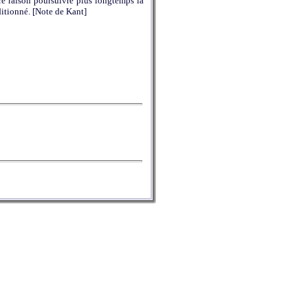
e raison poursuivre plus longtemps la
itionné. [Note de Kant]