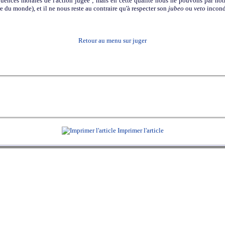
nces morales de l'action jugée ; mais en cette qualité nous ne pouvons par notr
e du monde), et il ne nous reste au contraire qu'à respecter son
jubeo
ou
veto
incond
Retour au menu sur juger
Imprimer l'article