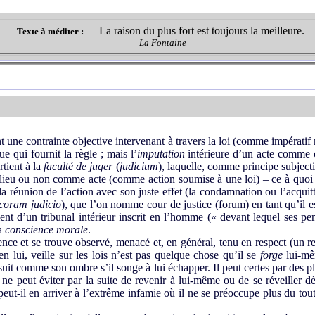
La raison du plus fort est toujours la meilleure.
Texte à méditer :
La Fontaine
une contrainte objective intervenant à travers la loi (comme impératif m
e qui fournit la règle ; mais l’
imputation
intérieure d’un acte comme c
rtient à la
faculté de juger
(
judicium
), laquelle, comme principe subjecti
eu lieu ou non comme acte (comme action soumise à une loi) – ce à quoi 
 la réunion de l’action avec son juste effet (la condamnation ou l’acquit
coram judicio
), que l’on nomme cour de justice (forum) en tant qu’il 
ment d’un tribunal intérieur inscrit en l’homme (« devant lequel ses p
la
conscience morale
.
e et se trouve observé, menacé et, en général, tenu en respect (un resp
 en lui, veille sur les lois n’est pas quelque chose qu’il se
forge
lui-mêm
suit comme son ombre s’il songe à lui échapper. Il peut certes par des pla
 ne peut éviter par la suite de revenir à lui-même ou de se réveiller dès
ut-il en arriver à l’extrême infamie où il ne se préoccupe plus du tout