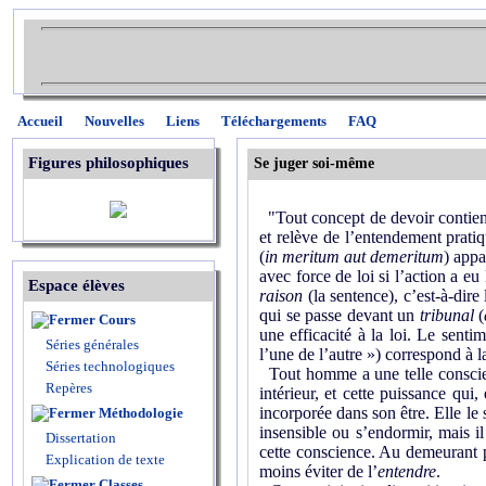
Accueil
Nouvelles
Liens
Téléchargements
FAQ
Figures philosophiques
Se juger soi-même
"Tout concept de devoir contient 
et relève de l’entendement pratiqu
(
in meritum aut demeritum
) appa
avec force de loi si l’action a 
Espace élèves
raison
(la sentence), c’est-à-dire
qui se passe devant un
tribunal
(
Cours
une efficacité à la loi. Le senti
Séries générales
l’une de l’autre ») correspond à 
Séries technologiques
Tout homme a une telle conscienc
Repères
intérieur, et cette puissance qui,
incorporée dans son être. Elle le 
Méthodologie
insensible ou s’endormir, mais il
Dissertation
cette conscience. Au demeurant pe
Explication de texte
moins éviter de l’
entendre
.
Classes