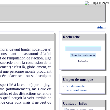
Admin
Recherche
oral devant limiter notre liberté)
onstituant un cas soumis à la loi
f de l’imputation de l’action, juge
Rechercher
succède alors la conclusion de la
tement) : c’est là, globalement, ce
est une personne morale procurant
ensées s’accusent ou se disculpent
Un peu de musique
ect lié à la crainte) par un juge
-
L'art du sample
e (arbitrairement), mais elle est
-
Sweet soul music
isirs et des distractions se rendre
 qu’il perçoit la voix terrible de
 de cette voix, mais il ne peut du
Contact - Infos