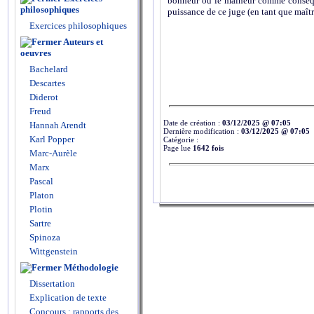
bonheur ou le malheur comme conséque
philosophiques
puissance de ce juge (en tant que maîtr
Exercices philosophiques
Auteurs et
oeuvres
Bachelard
Descartes
Diderot
Freud
Date de création :
03/12/2025 @ 07:05
Hannah Arendt
Dernière modification :
03/12/2025 @ 07:05
Karl Popper
Catégorie :
Page lue
1642 fois
Marc-Aurèle
Marx
Pascal
Platon
Plotin
Sartre
Spinoza
Wittgenstein
Méthodologie
Dissertation
Explication de texte
Concours : rapports des