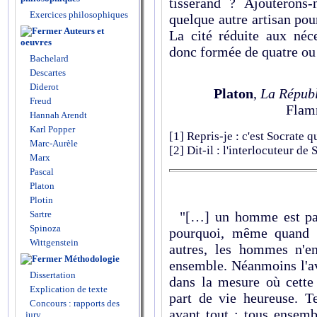
tisserand ? Ajouterons
Exercices philosophiques
quelque autre artisan pour
Auteurs et
La cité réduite aux néce
oeuvres
donc formée de quatre o
Bachelard
Descartes
Diderot
Platon
,
La Répub
Freud
Flamm
Hannah Arendt
Karl Popper
[1]
Repris-je : c'est Socrate qu
Marc-Aurèle
[2]
Dit-il : l'interlocuteur d
Marx
Pascal
Platon
Plotin
Sartre
"[…] un homme est par 
Spinoza
pourquoi, même quand i
Wittgenstein
autres, les hommes n'e
Méthodologie
ensemble. Néanmoins l'av
Dissertation
dans la mesure où cette
Explication de texte
part de vie heureuse. Te
Concours : rapports des
avant tout ; tous ensem
jury