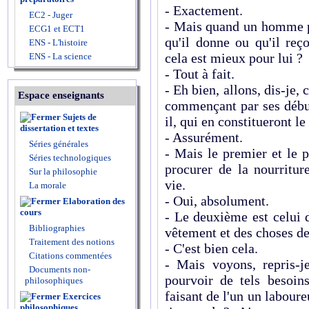
- Exactement.
EC2 - Juger
- Mais quand un homme p
ECG1 et ECT1
qu'il donne ou qu'il reç
ENS - L'histoire
cela est mieux pour lui ?
ENS - La science
- Tout à fait.
- Eh bien, allons, dis-je, 
Espace enseignants
commençant par ses début
Sujets de
il, qui en constitueront l
dissertation et textes
- Assurément.
Séries générales
- Mais le premier et le 
Séries technologiques
procurer de la nourritur
Sur la philosophie
vie.
La morale
- Oui, absolument.
Elaboration des
cours
- Le deuxième est celui 
Bibliographies
vêtement et des choses de
Traitement des notions
- C'est bien cela.
Citations commentées
- Mais voyons, repris-je
Documents non-
pourvoir de tels besoin
philosophiques
faisant de l'un un laboure
Exercices
philosophiques