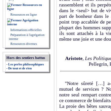
rassemblent et ils perpé
Ressources en
ligne
dans le <seul> but de viv
Ressources en ligne
part de bonheur dans le s
Agrégation
point trop accablée de pei
interne
plupart des hommes suppo
Informations officielles
ils sont attachés à la v
Préparation à l'agrégation
même une joie et une douc
interne
Ressources diverses
Aristote
,
Les Politiqu
Hors des sentiers battus
Pellegrin, 
-
Les perles philosophiques
-
De tout et de rien
"Notre sûreté […] a-t
mutuel de services ? No
notre seul rempart contr
ce commerce de bienfaits.
La proie des bêtes sauva