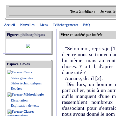
Je vois le
Texte à méditer :
Accueil
Nouvelles
Liens
Téléchargements
FAQ
Figures philosophiques
Vivre en société par intérêt
"Selon moi, repris-je
[1
d'entre nous se trouve dan
lui-même, mais au cont
Espace élèves
choses. Y a-t-il, d'après
d'une cité ?
Cours
- Aucune, dit-il
[2]
.
Séries générales
Séries technologiques
- Dès lors, un homme r
Repères
particulier, puis à un aut
Méthodologie
qu'ils manquent d'une m
Dissertation
rassemblent nombreux
Explication de texte
s'associant pour s'entra
Classes
nous avons donné le nom d
préparatoires