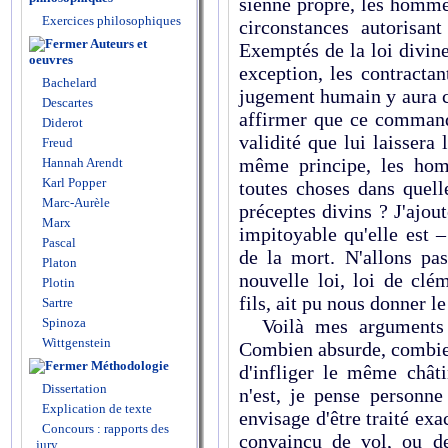
sienne propre, les homme
Exercices philosophiques
circonstances autorisa
Auteurs et
Exemptés de la loi divin
oeuvres
exception, les contracta
Bachelard
jugement humain y aura c
Descartes
affirmer que ce comman
Diderot
validité que lui laissera
Freud
même principe, les hom
Hannah Arendt
Karl Popper
toutes choses dans quell
Marc-Aurèle
préceptes divins ? J'ajou
Marx
impitoyable qu'elle est 
Pascal
de la mort. N'allons pa
Platon
nouvelle loi, loi de clé
Plotin
fils, ait pu nous donner le
Sartre
Spinoza
Voilà mes arguments co
Wittgenstein
Combien absurde, combien
Méthodologie
d'infliger le même châti
Dissertation
n'est, je pense personne
Explication de texte
envisage d'être traité ex
Concours : rapports des
convaincu de vol, ou de 
jury