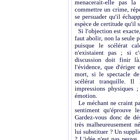
menacerait-elle pas la
commettre un crime, rép
se persuader qu'il échapp
espèce de certitude qu'il
Si l'objection est exacte
faut abolir, non la seule 
puisque le scélérat c
n'existaient pas ; si c
discussion doit finir l
l'évidence, que d'ériger
mort, si le spectacle de
scélérat tranquille. I
impressions physiques ;
émotion.
Le méchant ne craint pas 
sentiment qu'éprouve le
Gardez-vous donc de dése
très malheureusement néc
lui substituer ? Un suppli
? L'idée n'est pas neuve