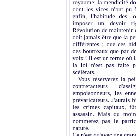
royaume; la mendicité don
dont les vices n'ont pu 
enfin, l'habitude des l
imposer un devoir ri
Révolution de maintenir 
doit jamais être que la p
différentes ; que ces hi
des bourreaux que par des
voix ! Il est un terme où l
la loi n'est pas faite 
scélérats.
Vous réserverez la pein
contrefacteurs d'ass
empoisonneurs, les enne
prévaricateurs. J'aurais 
les crimes capitaux, fû
assassin. Mais du moin
nommerez pas le parri
nature.
Ce n'est qu'avec une gran