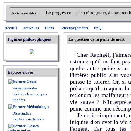
Le progrès consiste à rétrograder, à comprendre 
Texte à méditer :
Accueil
Nouvelles
Liens
Téléchargements
FAQ
Figures philosophiques
La question de la peine de mort
"Cher Raphaël, j'aimera
estimez qu'il ne faut pas
quelle autre peine vou
Espace élèves
l'intérêt public .Car v
puisse le tolérer. Or, si
Cours
présent qu'ils risquent la
Séries générales
Séries technologiques
retiendra les malfaiteurs 
Repères
vie sauve ? N'interpréte
Méthodologie
peine comme une récompen
Dissertation
- Je crois simplement, m
Explication de texte
iniquité d'enlever la vi
Classes
l'argent. Car tous les
préparatoires