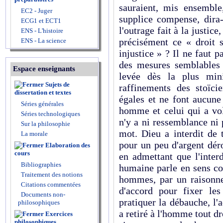
sauraient, mis ensemble
EC2 - Juger
supplice compense, dira
ECG1 et ECT1
l'outrage fait à la justice
ENS - L'histoire
précisément ce « droit
ENS - La science
injustice » ? Il ne faut
des mesures semblables 
Espace enseignants
levée dès la plus mini
Sujets de
raffinements des stoïci
dissertation et textes
égales et ne font aucune
Séries générales
homme et celui qui a vol
Séries technologiques
n'y a ni ressemblance ni p
Sur la philosophie
mot. Dieu a interdit de 
La morale
pour un peu d'argent déro
Elaboration des
cours
en admettant que l'inter
Bibliographies
humaine parle en sens co
Traitement des notions
hommes, par un raisonne
Citations commentées
d'accord pour fixer le
Documents non-
pratiquer la débauche, l'
philosophiques
a retiré à l'homme tout dr
Exercices
philosophiques