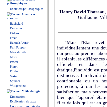
philosophiques
Exercices philosophiques
Henry David Thoreau
,
Auteurs et
Guillaume Vill
oeuvres
Bachelard
Descartes
Diderot
Freud
"Mais l'État revêt à
Hannah Arendt
individuellement une doub
Karl Popper
Marc-Aurèle
qui peut au premier abor
Marx
il aplanit les différences 
Pascal
officiels et dans le
Platon
étatique,l'individu est p
Plotin
distinctive. L'individu
Sartre
contribuable ou un h
Spinoza
protection, à qui les au
Wittgenstein
satisfaction mais peuvent
Méthodologie
bien que l'appareil état
Dissertation
Explication de texte
filet de lois qui est en g
Concours : rapports des