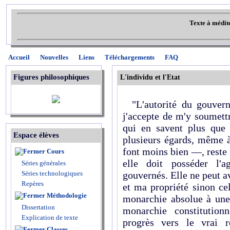
Texte à médit
Accueil
Nouvelles
Liens
Téléchargements
FAQ
Figures philosophiques
L'individu et l'Etat
"L'autorité du gouvern
j'accepte de m'y soumett
qui en savent plus que
Espace élèves
plusieurs égards, même à
font moins bien —, reste 
Cours
elle doit posséder l'
Séries générales
Séries technologiques
gouvernés. Elle ne peut a
Repères
et ma propriété sinon ce
Méthodologie
monarchie absolue à une 
Dissertation
monarchie constitution
Explication de texte
progrès vers le vrai r
Classes