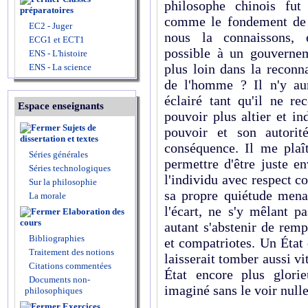
philosophe chinois fut
préparatoires
comme le fondement de l
EC2 - Juger
nous la connaissons, e
ECG1 et ECT1
possible à un gouverneme
ENS - L'histoire
plus loin dans la reconna
ENS - La science
de l'homme ? Il n'y aur
éclairé tant qu'il ne r
Espace enseignants
pouvoir plus altier et i
Sujets de
pouvoir et son autorit
dissertation et textes
conséquence. Il me plaî
Séries générales
permettre d'être juste e
Séries technologiques
l'individu avec respect c
Sur la philosophie
sa propre quiétude menac
La morale
l'écart, ne s'y mêlant pa
Elaboration des
cours
autant s'abstenir de remp
Bibliographies
et compatriotes. Un État q
Traitement des notions
laisserait tomber aussi vit
Citations commentées
État encore plus glorie
Documents non-
imaginé sans le voir nulle
philosophiques
Exercices