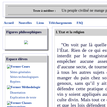
Un peuple civilisé ne mange p
Texte à méditer :
Accueil
Nouvelles
Liens
Téléchargements
FAQ
Figures philosophiques
L'Etat et la religion
"On voit par là quelle d
l’État. Rien de ce qui es
interdit par le magistra
Espace élèves
empêcher aucune assem
d’aucune secte, de tourne
Cours
à tous les autres sujets
Séries générales
Séries technologiques
manger du pain chez soi
Repères
genoux, sans qu’il y ait
Méthodologie
défendre cette pratique 
Dissertation
vin y soient appliqués au
Explication de texte
culte divin. Mais tout ce
Classes
et que les lois défenden
préparatoires