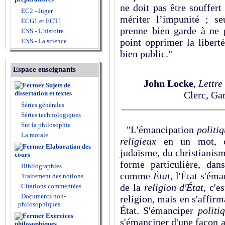
ne doit pas être souffert
EC2 - Juger
mériter l’impunité ; se
ECG1 et ECT1
prenne bien garde à ne 
ENS - L'histoire
point opprimer la libert
ENS - La science
bien public."
Espace enseignants
John Locke
,
Lettre
Sujets de
dissertation et textes
Clerc, Ga
Séries générales
Séries technologiques
Sur la philosophie
"L'émancipation
politi
La morale
religieux
en un mot, 
Elaboration des
judaïsme, du christianism
cours
forme particulière, da
Bibliographies
comme
État,
l'État s'éma
Traitement des notions
de la
religion d'État,
c'e
Citations commentées
Documents non-
religion, mais en s'affi
philosophiques
État. S'émanciper
polit
Exercices
s'éman­ciper d'une façon a
philosophiques