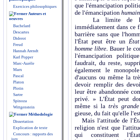
que l'émancipation poli­ti
Exercices philosophiques
de l'émancipation
humain
Auteurs et
La limite de l'éman
oeuvres
immédiatement dans ce f
Bachelard
Descartes
barrière sans que l'hom
Diderot
l'État peut être un
Éta
Freud
homme libre
. Bauer le c
Hannah Arendt
l'émancipation politiqu
Karl Popper
faudrait, du reste, supp
Marc-Aurèle
également le mono­pole
Marx
Pascal
d'aucuns ou même la trè
Platon
devoir remplir des devoi
Plotin
leur être abandonnée co
Sartre
privé. » L'État peut do
Spinoza
même si la
très grand
Wittgenstein
gieuse, du fait qu'elle l'est
Méthodologie
Mais l'attitude de l'État
Dissertation
religion n'est que l'atti
Explication de texte
qui constituent l'Ét
Concours : rapports des
jury