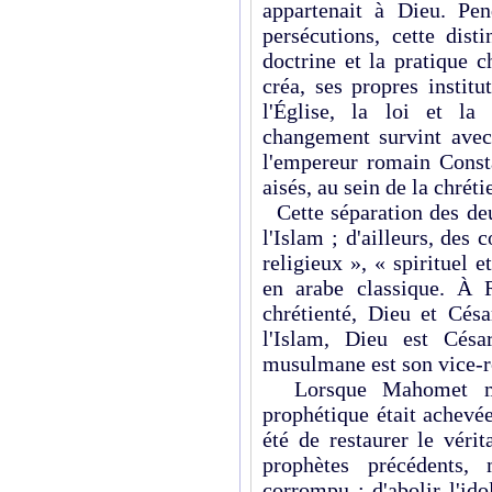
appartenait à Dieu. Pen
persécutions, cette dist
doctrine et la pratique c
créa, ses propres institu
l'
Église
, la loi et la 
changement survint avec
l'empe­reur romain Const
aisés, au sein de la chrétie
Cette séparation des deu
l'Islam ; d'ailleurs, des
religieux », « spirituel 
en arabe classique. À 
chrétienté, Dieu et Césa
l'Islam, Dieu est Cés
musulmane est son vice-­ro
Lorsque Mahomet mour
prophétique était achevée
été de restaurer le véri
prophètes précédents, 
corrompu ; d'abolir l'ido