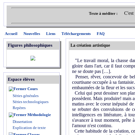
C'est
Texte à méditer :
Accueil
Nouvelles
Liens
Téléchargements
FAQ
Figures philosophiques
La création artistique
"Le travail moral, la chasse dans
gloire dans l'art, car il faut com
ne se doute pas […].
Penser, rêver, concevoir de bell
Espace élèves
courtisane occupée à sa fantaisie.
embaumées de la fleur et les sucs 
Cours
Celui qui peut dessiner son plan 
Séries générales
possèdent. Mais produire! mais ac
Séries technologiques
matins avec le coeur inépuisé de l
Repères
se rebuter des convulsions de ce
intelligences en littérature, à t
Méthodologie
s'avancer à tout moment, prête à
Dissertation
l'amour n'est continu.
Explication de texte
Cette habitude de la création, ce
Classes