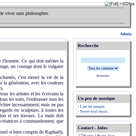
de vivre sans philosopher.
Admin
Recherche
de l'homme. Ce qui doit mériter la
ourage, un courage dont le vulgaire
Rechercher
chantés, c'est mener la vie de la
de la génération, avec les couleurs
s.
s les artistes et les écrivains la
Un peu de musique
us les soirs, l'embrasser tous les
l déchire incessamment; mais ne pas
-
L'art du sample
egards en sculpture, à toutes les
-
Sweet soul music
ution et ses travaux. La main doit
ns créatrices à commandement, que
Contact - Infos
turel si bien compris de Raphaël),