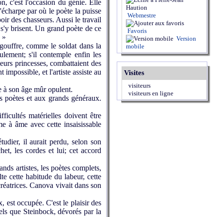
on, c'est l'occasion du génie. Elle
d'écharpe par où le poète la puisse
Webmestre
ir des chasseurs. Aussi le travail
t s'y brisent. Un grand poète de ce
Favoris
 »
Version
 gouffre, comme le soldat dans la
mobile
ulement; s'il contemple enfin les
leurs princesses, combattaient des
 impossible, et l'artiste assiste au
Visites
visiteurs
e à son âge mûr opulent.
visiteurs en ligne
s poètes et aux grands généraux.
ficultés matérielles doivent être
âme à âme avec cette insaisissable
udier, il aurait perdu, selon son
chet, les cordes et lui; cet accord
rands artistes, les poètes complets,
lte cette habitude du labeur, cette
créatrices. Canova vivait dans son
, est occupée. C'est le plaisir des
 tels que Steinbock, dévorés par la