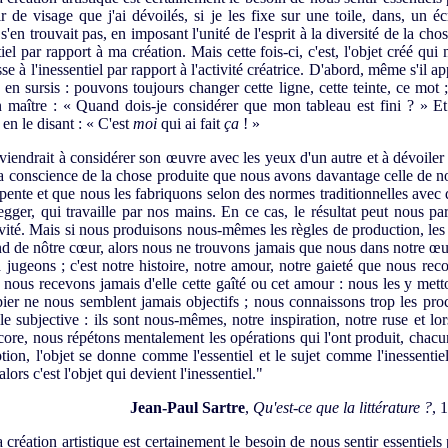
de visage que j'ai dévoilés, si je les fixe sur une toile, dans, un écr
 s'en trouvait pas, en imposant l'unité de l'esprit à la diversité de la cho
iel par rapport à ma création. Mais cette fois-ci, c'est, l'objet créé qui
sse à l'inessentiel par rapport à l'activité créatrice. D'abord, même s'il a
 en sursis : pouvons toujours changer cette ligne, cette teinte, ce mot 
n maître : « Quand dois-je considérer que mon tableau est fini ? » Et
 en le disant : « C'est
moi
qui ai fait
ça
! »
viendrait à considérer son œuvre avec les yeux d'un autre et à dévoiler
 conscience de la chose produite que nous avons davantage celle de not
pente et que nous les fabriquons selon des normes traditionnelles avec d
gger, qui travaille par nos mains. En ce cas, le résultat peut nous pa
ité. Mais si nous produisons nous-mêmes les règles de production, les me
nd de nôtre cœur, alors nous ne trouvons jamais que nous dans notre œu
la jugeons ; c'est notre histoire, notre amour, notre gaieté que nous 
 nous recevons jamais d'elle cette gaîté ou cet amour : nous les y mett
pier ne nous semblent jamais objectifs ; nous connaissons trop les proc
e subjective : ils sont nous-mêmes, notre inspiration, notre ruse et l
core, nous répétons mentalement les opérations qui l'ont produit, chac
tion, l'objet se donne comme l'essentiel et le sujet comme l'inessentiel 
alors c'est l'objet qui devient l'inessentiel."
Jean-Paul Sartre
,
Qu'est-ce que la littérature ?
, 
réation artistique est certainement le besoin de nous sentir essentiel