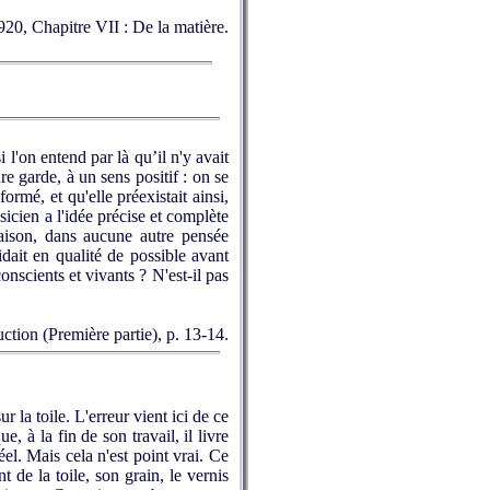
920, Chapitre VII : De la matière.
l'on entend par là qu’il n'y avait
e garde, à un sens positif : on se
rmé, et qu'elle préexistait ainsi,
sicien a l'idée précise et complète
 raison, dans aucune autre pensée
dait en qualité de possible avant
onscients et vivants ? N'est-il pas
ction (Première partie), p. 13-14.
ur la toile. L'erreur vient ici de ce
, à la fin de son travail, il livre
el. Mais cela n'est point vrai. Ce
t de la toile, son grain, le vernis