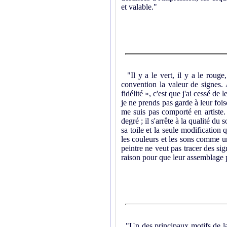
et valable."
"Il y a le vert, il y a le rouge,
convention la valeur de signes. 
fidélité », c'est que j'ai cessé de
je ne prends pas garde à leur fo
me suis pas comporté en artiste. 
degré ; il s'arrête à la qualité du
sa toile et la seule modification q
les couleurs et les sons comme 
peintre ne veut pas tracer des sig
raison pour que leur assemblage p
"Un des principaux motifs de la c