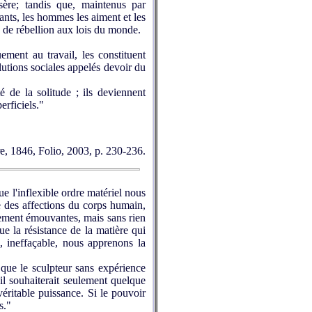
ère; tandis que, maintenus par
mants, les hommes les aiment et les
e, de rébellion aux lois du monde.
ent au travail, les constituent
lutions sociales appelés devoir du
 de la solitude ; ils deviennent
erficiels."
e, 1846, Folio, 2003, p. 230-236.
e l'inflexible ordre matériel nous
re des affections du corps humain,
arement émouvantes, mais sans rien
ue la résistance de la matière qui
ns, ineffaçable, nous apprenons la
que le sculpteur sans expérience
il souhaiterait seulement quelque
 véritable puissance. Si le pouvoir
s."