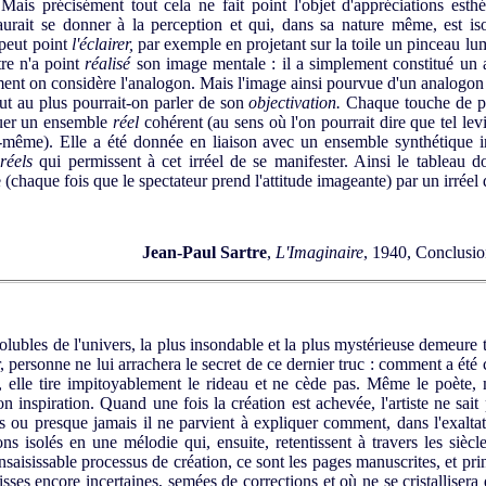
Mais précisément tout cela ne fait point l'objet d'appréciations est
saurait se donner à la perception et qui, dans sa nature même, est i
 peut point
l'éclairer,
par exemple en projetant sur la toile un pinceau lumi
tre n'a point
réalisé
son image mentale : il a simplement constitué un 
ement on considère l'analogon. Mais l'image ainsi pourvue d'un analogon
tout au plus pourrait-on parler de son
objectivation.
Chaque touche de p
uer un ensemble
réel
cohérent (au sens où l'on pourrait dire que tel l
même). Elle a été donnée en liaison avec un ensemble synthétique irrée
réels
qui permissent à cet irréel de se manifester. Ainsi le tableau
 (chaque fois que le spectateur prend l'attitude imageante) par un irréel
Jean-Paul Sartre
,
L'Imaginaire
, 1940, Conclusio
bles de l'univers, la plus insondable et la plus mystérieuse demeure to
er, personne ne lui arrachera le secret de ce dernier truc : comment a été
 elle tire impitoyablement le rideau et ne cède pas. Même le poète
on inspiration. Quand une fois la création est achevée, l'artiste ne sai
s ou presque jamais il ne parvient à expliquer comment, dans l'exaltat
ns isolés en une mélodie qui, ensuite, retentissent à travers les sièc
saisissable processus de création, ce sont les pages manuscrites, et pri
isses encore incertaines, semées de corrections et où ne se cristalliser