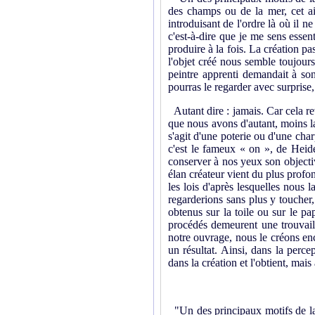
des champs ou de la mer, cet air 
introduisant de l'ordre là où il ne
c'est-à-dire que je me sens essent
produire à la fois. La création pa
l'objet créé nous semble toujours
peintre apprenti demandait à so
pourras le regarder avec surprise,
Autant dire : jamais. Car cela re
que nous avons d'autant, moins la
s'agit d'une poterie ou d'une char
c'est le fameux « on », de Heide
conserver à nos yeux son objectiv
élan créateur vient du plus profo
les lois d'après lesquelles nous 
regarderions sans plus y toucher,
obtenus sur la toile ou sur le pa
procédés demeurent une trouvaill
notre ouvrage, nous le créons en
un résultat. Ainsi, dans la percep
dans la création et l'obtient, mais 
"Un des principaux motifs de la c