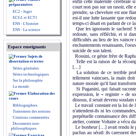
enfin cette maternité cérébrale si
préparatoires
court non pas sur un rasoir, elle 
EC2 - Juger
prendre, sa chevelure est une fla
ECG1 et ECT1
est-il une lutte lassante que redo
temps-ci disait en parlant de ce l
ENS - L'histoire
Que les ignorants le sachent! Si
ENS - La science
redoute, sans réfléchir, et si d
difficultés au lieu de les vaincr
enchantements renaissants, l'oeuvre
Espace enseignants
suicide de son talent.
Rossini, ce génie frère de Rapha
Sujets de
dissertation et textes
Telle est la raison de la récom
[…]
Séries générales
La solution de ce terrible probl
Séries technologiques
tellement vaincues, la main doit 
Sur la philosophie
nature morale qu'il faut transform
La morale
Si Paganini, qui faisait raconte
Elaboration des
expression, le « registre » de son
cours
dissous, il serait devenu soudain 
Le travail constant est la loi de l
Bibliographies
n'attendent-ils ni les commandes, 
Traitement des notions
perpétuelle connaissance des diff
Citations commentées
atelier, comme Voltaire a vécu da
Documents non-
Le bonheur […] avait rendu le poèt
philosophiques
pachas au sérail: ils caressent de
Exercices