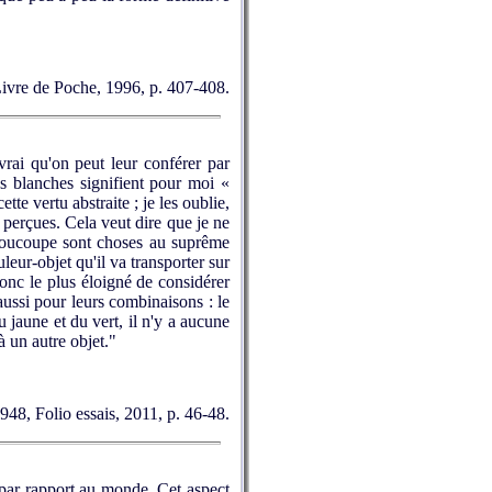
 Livre de Poche, 1996, p. 407-408.
 vrai qu'on peut leur conférer par
es blanches signifient pour moi «
tte vertu abstraite ; je les oublie,
perçues. Cela veut dire que je ne
la soucoupe sont choses au suprême
uleur-objet qu'il va transporter sur
 donc le plus éloigné de considérer
 aussi pour leurs combinaisons : le
u jaune et du vert, il n'y a aucune
 un autre objet."
1948, Folio essais, 2011, p. 46-48.
s par rapport au monde. Cet aspect