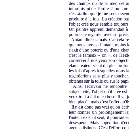
des champs ou de la mer, cet air 
introduisant de Tordre là où il ne 
c'est-à-dire que je me sens essent
produire à la fois. La création pa
l'objet créé nous semble toujours 
Un peintre apprenti demandait à 
pourras le regarder avec surprise, 
Autant dire : jamais. Car cela re
que nous avons d'autant, moins la
s'agit d'une poterie ou d'une char
c'est le fameux « on », de Heide
conserver à nos yeux son objectiv
élan créateur vient du plus profo
les lois d'après lesquelles nous 
regarderions sans plus y toucher,
obtenus sur la toile ou sur le papi
Ainsi l'écrivain ne rencontre p
subjectivité, l'objet qu'il crée est
yeux tout à fait une chose. Il va j
bien placé ; mais c'est l'effet qu'ils
Il n'est donc pas vrai qu'on écriv
leur donner un prolongement lan
l'auteur existait seul, il pourrait
désespérât. Mais l'opération d'éc
agents distincts. C'est l'effort co