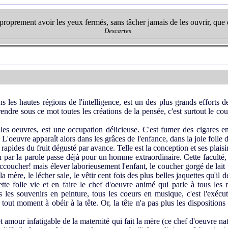
 proprement avoir les yeux fermés, sans tâcher jamais de les ouvrir, que 
Descartes
 les hautes régions de l'intelligence, est un des plus grands efforts 
prendre sous ce mot toutes les créations de la pensée, c'est surtout le c
es oeuvres, est une occupation délicieuse. C'est fumer des cigares en
 L'oeuvre apparaît alors dans les grâces de l'enfance, dans la joie folle 
rapides du fruit dégusté par avance. Telle est la conception et ses plaisir
par la parole passe déjà pour un homme extraordinaire. Cette faculté, tou
coucher! mais élever laborieusement l'enfant, le coucher gorgé de lait to
a mère, le lécher sale, le vêtir cent fois des plus belles jaquettes qu'i
tte folle vie et en faire le chef d'oeuvre animé qui parle à tous les r
ous les souvenirs en peinture, tous les coeurs en musique, c'est l'exéc
 tout moment à obéir à la tête. Or, la tête n'a pas plus les dispositio
t amour infatigable de la maternité qui fait la mère (ce chef d'oeuvre na