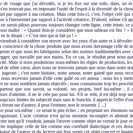
de visage que j'ai dévoilés, si je les fixe sur une toile, dans, un écr
s'en trouvait pas. en imposant l'unité de l'esprit à la diversité de la chos
iel par rapport à ma création. Mais cette fois-ci, c'est, l'objet créé qui
sse à l'inessentiel par rapport à l'activité créatrice. D'abord, môme s'il a
en sursis pilous pouvons toujours changer cette ligne, cette teinte, ce m
son maître : « Quand dois-je considérer que mon tableau est fini ? » E
en le disant : « C'est moi qui ai fait ça ! »
viendrait à considérer son œuvre avec les yeux d'un autre et à dévoiler 
 conscience de la chose produite que nous avons davantage celle de not
pente et que nous les fabriquons selon des normes traditionnelles avec d
gger, qui travaille par nos mains. En ce cas, le résultat peut nous pa
ité. Mais si nous produisons nous-mêmes les règles de production, les me
nd de nôtre cœur, alors nous ne trouvons jamais que nous dans notre œu
la jugeons ; c'est notre histoire, notre amour, notre gaieté que nous 
 nous recevons jamais d'elle cette gaîté ou cet amour : nous les y mett
er ne nous semblent jamais objectifs ; nous connaissons trop les procédés d
artout que son savoir, sa volonté, ses projets, bref lui-même ; il
 hors d'atteinte, il ne le crée pas pour lui. S'il se relit, il est déjà trop 
usqu'aux limites du subjectif mais sans le franchir, il apprécie l'effet d'u
 feront sur d'autres; il peut l'estimer, non le ressentir. [ ...]
e pour soi-même : ce serait le pire échec ; en projetant ses émotions sur
guissant. L'acte créateur n'est qu'un moment incomplet et abstrait d
 écrire tant qu'il voudrait, jamais l'œuvre comme objet ne verrait le jour et
rire implique celle de lire comme son corrélatif dialectique et ces de
njugué de l'auteur et du lecteur qui fera surgir cet objet concret et imagina