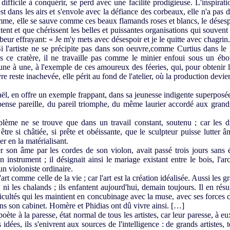
 difficile à conquérir, se perd avec une facilité prodigieuse. L'inspirati
est dans les airs et s'envole avec la défiance des corbeaux, elle n'a pas 
mme, elle se sauve comme ces beaux flamands roses et blancs, le désespo
utent et que chérissent les belles et puissantes organisations qui souven
abeur effrayant: « Je m'y mets avec désespoir et je le quitte avec chagrin.
 l'artiste ne se précipite pas dans son oeuvre,comme Curtius dans le
ans ce cratère, il ne travaille pas comme le minier enfoui sous un ébo
e une à une, à l'exemple de ces amoureux des féeries, qui, pour obtenir 
 reste inachevée, elle périt au fond de l'atelier, où la production devient
ël, en offre un exemple frappant, dans sa jeunesse indigente superposé
pense pareille, du pareil triomphe, du même laurier accordé aux grand
ème ne se trouve que dans un travail constant, soutenu ; car les dif
être si châtiée, si prête et obéissante, que le sculpteur puisse lutter 
er en la matérialisant.
r son âme par les cordes de son violon, avait passé trois jours sans ét
 instrument ; il désignait ainsi le mariage existant entre le bois, l'ar
un violoniste ordinaire.
'art comme celle de la vie ; car l'art est la création idéalisée. Aussi les g
ni les chalands ; ils enfantent aujourd'hui, demain toujours. Il en résu
icultés qui les maintient en concubinage avec la muse, avec ses forces 
ns son cabinet. Homère et Phidias ont dû vivre ainsi. […]
e à la paresse, état normal de tous les artistes, car leur paresse, à eux
s idées, ils s'enivrent aux sources de l'intelligence : de grands artistes,