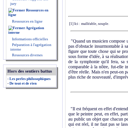
jury
Ressources en
ligne
Ressources en ligne
[1]
Ici : malléable, souple.
Agrégation
interne
Informations officielles
"Quand un musicien compose une sy
Préparation à l'agrégation
pas d'obstacle insurmontable à sa
interne
figure que toute chose qui se pro
Ressources diverses
sous forme d'idée, à sa réalisatio
de la symphonie qu'il fera, sa s
comparable à la nôtre, fut-elle 
Hors des sentiers battus
d'être réelle. Mais n'en peut-on p
plus riche de nouveauté, d'imprév
-
Les perles philosophiques
-
De tout et de rien
"Il est fréquent en effet d'entend
que le peintre peut, en effet, par
au public un objet que chacun peu
qui est réel, il ne faut pas se la