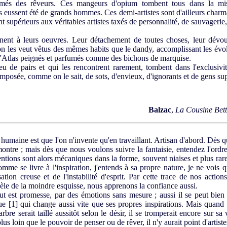
mmés des rêveurs. Ces mangeurs d'opium tombent tous dans la mis
 ils eussent été de grands hommes. Ces demi-artistes sont d'ailleurs char
nt supérieurs aux véritables artistes taxés de personnalité, de sauvageri
t à leurs oeuvres. Leur détachement de toutes choses, leur dévouem
on les veut vêtus des mêmes habits que le dandy, accomplissant les évo
l'Atlas peignés et parfumés comme des bichons de marquise.
 pairs et qui les rencontrent rarement, tombent dans l'exclusivité
omposée, comme on le sait, de sots, d'envieux, d'ignorants et de gens sup
Balzac
,
La Cousine Bett
maine est que l'on n'invente qu'en travaillant. Artisan d'abord. Dès qu
montre ; mais dès que nous voulons suivre la fantaisie, entendez l'ord
ventions sont alors mécaniques dans la forme, souvent niaises et plus r
e se livre à l'inspiration, j'entends à sa propre nature, je ne vois q
ation creuse et de l'instabilité d'esprit. Par cette trace de nos actio
èle de la moindre esquisse, nous apprenons la confiance aussi.
 est promesse, par des émotions sans mesure ; aussi il se peut bien 
que
[1]
qui change aussi vite que ses propres inspirations. Mais quand 
rbre serait taillé aussitôt selon le désir, il se tromperait encore sur sa
us loin que le pouvoir de penser ou de rêver, il n'y aurait point d'artiste