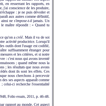
it, en resserrant les rapports, en
se, j'ai conscience de les produire,
 m'échappe : je ne puis dévoiler et
pparaît aux autres comme définitif,
; ainsi ne
s'impose-t-il
jamais. Un
 le maître répondit : « Quand tu
 ce qu'on a
créé
. Mais il va de soi
re activité productrice. Lorsqu'il
es outils dont l'usage est codifié,
raître suffisamment étranger pour
sures et les critères, et si notre
vre : c'est nous qui avons inventé
reconnaissons ; quand même nous la
ons ; les résultats que nous avons
édés dont ils sont les effets. Ces
orsque nous cherchons à percevoir
un des ses aspects apparaît comme
; celui-ci recherche l'essentialité
1948, Folio essais, 2011, p. 46-48.
s par rapport au monde. Cet aspect