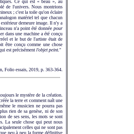
hétiques. Ce qui est « beau », au
solé de l'univers. Nous montrions
neux ; c'est la toile qu'on éclaire
analogon matériel tel que chacun
 extérieur demeure image. Il n'y a
inceau n'a point été donnée
pour
evier dans une machine a été conçu
l et le but de l'artiste était de
 doit être conçu comme une chose
 qui est précisément
l'objet peint.
"
n, Folio essais, 2019, p. 363-364.
ujours le mystère de la création.
 créée la terre et comment naît une
, même le musicien ne pourra pas
t plus rien de sa genèse, ni de son
ion de ses sens, les mots se sont
les. La seule chose qui peut nous
ncipalement celles qui ne sont pas
a que peu à peu la forme définitive