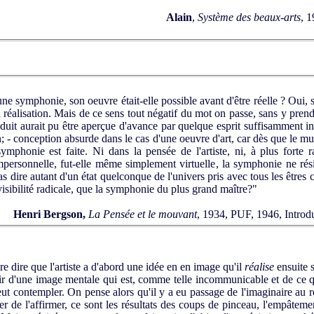
Alain
,
Système des beaux-arts
, 1
mphonie, son oeuvre était-elle possible avant d'être réelle ? Oui, si 
 réalisation. Mais de ce sens tout négatif du mot on passe, sans y prendr
duit aurait pu être aperçue d'avance par quelque esprit suffisamment info
n; - conception absurde dans le cas d'une oeuvre d'art, car dès que le mu
ymphonie est faite. Ni dans la pensée de l'artiste, ni, à plus forte
impersonnelle, fut-elle même simplement virtuelle, la symphonie ne rési
as dire autant d'un état quelconque de l'univers pris avec tous les êtres c
isibilité radicale, que la symphonie du plus grand maître?"
Henri Bergson,
La Pensée et le mouvant
, 1934, PUF, 1946, Introdu
re dire que l'artiste a d'abord une idée en en image qu'il
réalise
ensuite s
tir d'une image mentale qui est, comme telle incommunicable et de ce que
t contempler. On pense alors qu'il y a eu passage de l'imaginaire au ré
sser de l'affirmer, ce sont les résultats des coups de pinceau, l'empâtemen