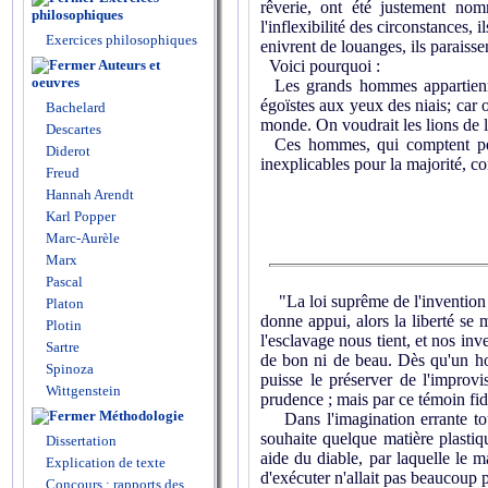
rêverie, ont été justement no
philosophiques
l'inflexibilité des circonstances,
Exercices philosophiques
enivrent de louanges, ils paraisse
Auteurs et
Voici pourquoi :
oeuvres
Les grands hommes appartiennen
égoïstes aux yeux des niais; car 
Bachelard
monde. On voudrait les lions de 
Descartes
Ces hommes, qui comptent peu de
Diderot
inexplicables pour la majorité, c
Freud
Hannah Arendt
Karl Popper
Marc-Aurèle
Marx
Pascal
"La loi suprême de l'invention hu
Platon
donne appui, alors la liberté se 
Plotin
l'esclavage nous tient, et nos in
Sartre
de bon ni de beau. Dès qu'un homm
Spinoza
puisse le préserver de l'improvis
Wittgenstein
prudence ; mais par ce témoin fid
Méthodologie
Dans l'imagination errante tout
souhaite quelque matière plasti
Dissertation
aide du diable, par laquelle le ma
Explication de texte
d'exécuter n'allait pas beaucoup pl
Concours : rapports des