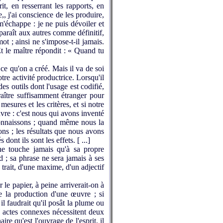
it, en resserrant les rapports, en
e,, j'ai conscience de les produire,
 m'échappe : je ne puis dévoiler et
pparaît aux autres comme définitif,
ot ; ainsi ne s'impose-t-il jamais.
t le maître répondit : « Quand tu
ce qu'on a créé. Mais il va de soi
re activité productrice. Lorsqu'il
es outils dont l'usage est codifié,
raître suffisamment étranger pour
sures et les critères, et si notre
vre : c'est nous qui avons inventé
reconnaissons ; quand même nous la
ons ; les résultats que nous avons
ont ils sont les effets. [ ...]
 ne touche jamais qu'à sa propre
tard ; sa phrase ne sera jamais à ses
n trait, d'une maxime, d'un adjectif
 le papier, à peine arriverait-on à
e la production d'une œuvre ; si
 il faudrait qu'il posât la plume ou
ux actes connexes nécessitent deux
ire qu'est l'ouvrage de l'esprit, il