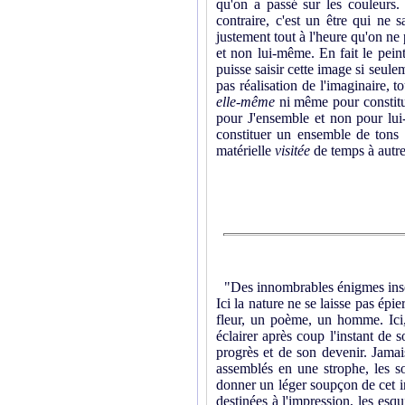
qu'on a passé sur les couleurs. 
contraire, c'est un être qui ne 
justement tout à l'heure qu'on ne
et non lui-même. En fait le pein
puisse saisir cette image si seul
pas réalisation de l'imaginaire, 
elle-même
ni même pour constit
pour J'ensemble et non pour lui-
constituer un ensemble de tons
matérielle
visitée
de temps à autre
"Des innombrables énigmes insolu
Ici la nature ne se laisse pas épi
fleur, un poème, un homme. Ici,
éclairer après coup l'instant de s
progrès et de son devenir. Jamai
assemblés en une strophe, les so
donner un léger soupçon de cet in
destinées à l'impression, les esqu