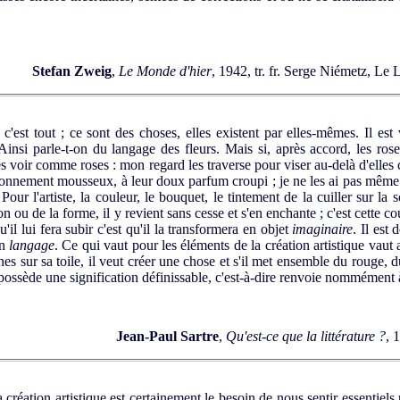
Stefan Zweig
,
Le Monde d'hier
, 1942, tr. fr. Serge Niémetz, Le
 c'est tout ; ce sont des choses, elles existent par elles-mêmes. Il est
Ainsi parle-t-on du langage des fleurs. Mais si, après accord, les ros
 les voir comme roses : mon regard les traverse pour viser au-delà d'elles ce
isonnement mousseux, à leur doux parfum croupi ; je ne les ai pas même 
Pour l'artiste, la couleur, le bouquet, le tintement de la cuiller sur 
 son ou de la forme, il y revient sans cesse et s'en enchante ; c'est cette co
u'il lui fera subir c'est qu'il la transformera en objet
imaginaire
. Il est
un
langage
. Ce qui vaut pour les éléments de la création artistique vaut
nes sur sa toile, il veut créer une chose et s'il met ensemble du rouge, d
ossède une signification définissable, c'est-à-dire renvoie nommément à
Jean-Paul Sartre
,
Qu'est-ce que la littérature ?
, 
réation artistique est certainement le besoin de nous sentir essentiel