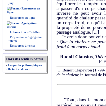
équilibrer les températur
jury
à passer d'un corps chau
Ressources en
ligne
inverse ne peut avoir 
quantité de chaleur pass
Ressources en ligne
un corps froid, ou qu'il 
Agrégation
la propriété de ne pouvo
interne
passage analogue. [...]
Informations officielles
Je crois donc pouvoir 
Préparation à l'agrégation
interne
:
Que la chaleur ne peut
Ressources diverses
froid à un corps chaud.
Rudolf Clausius
,
Théor
Hors des sentiers battus
F. 
-
Les perles philosophiques
-
De tout et de rien
[1]
Benoît Clapeyron (1 799-
de la chaleur,
in Journal de l
"Tout, dans le monde m
matériel ne pourrait rev