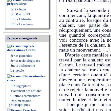
en 1824 par Sadi Carnot. [
préparatoires
EC2 - Juger
Suivant la seconde man
ECG1 et ECT1
commençant, la quantité d
ENS - L'histoire
au contraire, lorsque du 
ENS - La science
chaleur, une partie de
réciproquement, une cons
une quantité correspond
Espace enseignants
voir concorde avec la no
l'essence de la chaleur, à
Sujets de
mais un mouvement. [...]
dissertation et textes
D'après cette manière de
Séries générales
travail par la chaleur es
Séries technologiques
Carnot. Le travail mécan
Sur la philosophie
la chaleur se transforme
La morale
d'une certaine quantité
Elaboration des
élevée à une température 
cours
placé dans l'alternative, o
Bibliographies
et de rejeter la nouvelle 
Traitement des notions
travail doit consommer 
Citations commentées
nouvelle idée et de rejeter
Documents non-
Lorsque je me consacrai
philosophiques
sujet, je n'hésitai pas à 
Exercices