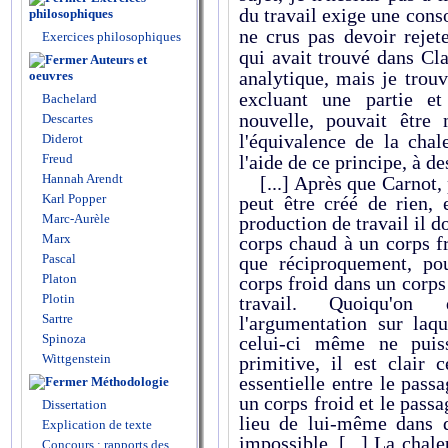
du travail exige une con
philosophiques
ne crus pas devoir rejet
Exercices philosophiques
qui avait trouvé dans C
Auteurs et
analytique, mais je trou
oeuvres
excluant une partie et
Bachelard
nouvelle, pouvait être
Descartes
l'équivalence de la chal
Diderot
Freud
l'aide de ce principe, à de
Hannah Arendt
[...] Après que Carnot, p
Karl Popper
peut être créé de rien, 
Marc-Aurèle
production de travail il d
Marx
corps chaud à un corps f
Pascal
que réciproquement, pou
Platon
corps froid dans un corps
Plotin
travail. Quoiqu'on 
Sartre
l'argumentation sur laqu
Spinoza
celui-ci même ne puis
Wittgenstein
primitive, il est clair 
essentielle entre le pass
Méthodologie
un corps froid et le passa
Dissertation
lieu de lui-même dans d
Explication de texte
impossible. [...] La chal
Concours : rapports des