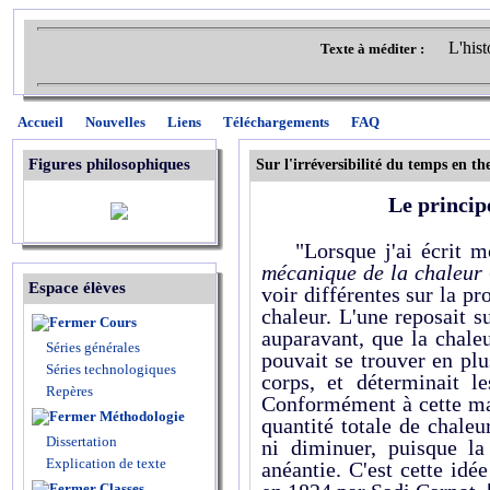
L'hist
Texte à méditer :
Accueil
Nouvelles
Liens
Téléchargements
FAQ
Figures philosophiques
Sur l'irréversibilité du temps en
Le princip
"Lorsque j'ai écrit m
mécanique de la chaleur
Espace élèves
voir différentes sur la p
chaleur. L'une reposait 
Cours
auparavant, que la chaleu
Séries générales
pouvait se trouver en pl
Séries technologiques
corps, et déterminait le
Repères
Conformément à cette mani
Méthodologie
quantité totale de chale
Dissertation
ni diminuer, puisque la
Explication de texte
anéantie. C'est cette idé
Classes