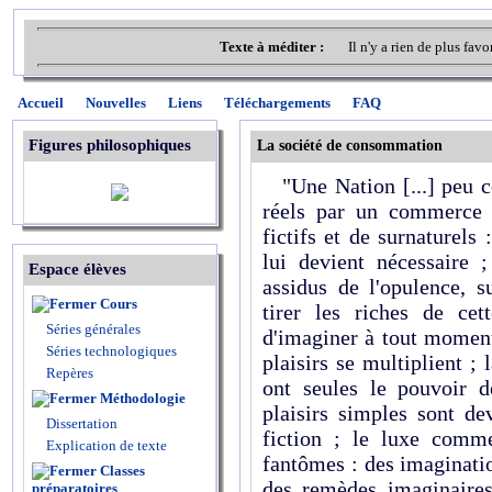
Texte à méditer :
Il n'y a rien de plus fav
Accueil
Nouvelles
Liens
Téléchargements
FAQ
Figures philosophiques
La société de consommation
"Une Nation [...] peu co
réels par un commerce 
fictifs et de surnaturels 
lui devient nécessaire ;
Espace élèves
assidus de l'opulence, s
Cours
tirer les riches de cett
Séries générales
d'imaginer à tout moment
Séries technologiques
plaisirs se multiplient ; 
Repères
ont seules le pouvoir d
Méthodologie
plaisirs simples sont de
Dissertation
fiction ; le luxe comme
Explication de texte
fantômes : des imaginati
Classes
des remèdes imaginaires.
préparatoires