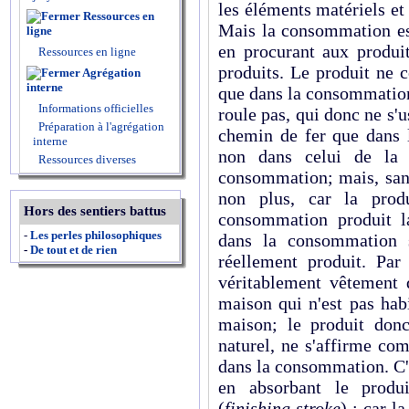
les éléments matériels et q
Ressources en
Mais la consommation est
ligne
en procurant aux produit
Ressources en ligne
produits. Le produit ne 
Agrégation
interne
que dans la consommation
Informations officielles
roule pas, qui donc ne s'
Préparation à l'agrégation
chemin de fer que dans l
interne
non dans celui de la r
Ressources diverses
consommation; mais, san
non plus, car la produ
Hors des sentiers battus
consommation produit l
-
Les perles philosophiques
dans la consommation s
-
De tout et de rien
réellement produit. Pa
véritablement vêtement q
maison qui n'est pas habi
maison; le produit donc
naturel, ne s'affirme co
dans la consommation. C'
en absor­bant le produ
(
finishing stroke
) ; car l