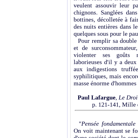
veulent assouvir leur p
chignons. Sanglées dans 
bottines, décolletée à fai
des nuits entières dans l
quelques sous pour le pa
Pour remplir sa double 
et de surconsommateur,
violenter ses goûts 
laborieuses d'il y a deux 
aux indigestions truff
syphilitiques, mais encor
masse énorme d'hommes af
Paul Lafargue
,
Le Droi
p. 121-141, Mille e
"
Pensée fondamentale 
On voit maintenant se for
d'une société dont le
com