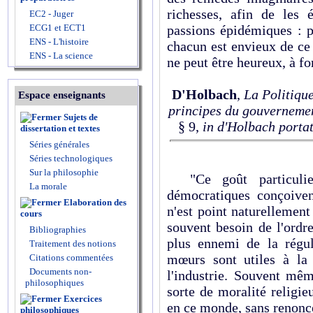
richesses, afin de les é
EC2 - Juger
ECG1 et ECT1
passions épidémiques : p
ENS - L'histoire
chacun est envieux de ce
ENS - La science
ne peut être heureux, à fo
D'Holbach
,
La Politique
Espace enseignants
principes du gouverneme
Sujets de
§ 9,
in d'Holbach portat
dissertation et textes
Séries générales
Séries technologiques
Sur la philosophie
"Ce goût particulie
La morale
démocratiques conçoiven
Elaboration des
n'est point naturellement 
cours
souvent besoin de l'ordre
Bibliographies
plus ennemi de la régu
Traitement des notions
mœurs sont utiles à la t
Citations commentées
Documents non-
l'industrie. Souvent mê
philosophiques
sorte de moralité religie
Exercices
en ce monde, sans renoncer
philosophiques