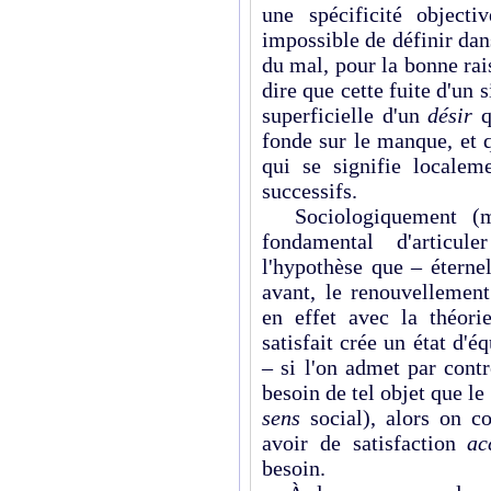
une spé­cificité objec
impossible de définir dans
du mal, pour la bonne rais
dire que cette fuite d'un s
superficielle d'un
désir
q
fonde sur le manque, et q
qui se signifie locale­m
successifs.
Sociologiquement (mai
fondamental d'articu
l'hypothèse que – éternel
avant, le renouvellement
en effet avec la théorie
satisfait crée un état d'é
– si l'on admet par contr
besoin de tel objet que le
sens
social), alors on c
avoir de satisfaction
ac
besoin.