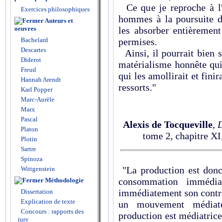
Ce que je reproche à l'é
Exercices philosophiques
hommes à la poursuite de
Auteurs et
oeuvres
les absorber entièrement
Bachelard
permises.
Descartes
Ainsi, il pourrait bien 
Diderot
matérialisme honnête qui
Freud
qui les amollirait et finir
Hannah Arendt
ressorts."
Karl Popper
Marc-Aurèle
Marx
Pascal
Alexis de Tocqueville
,
D
Platon
tome 2, chapitre XI
Plotin
Sartre
Spinoza
"La production est don
Wittgenstein
consommation immédia
Méthodologie
immédiatement son contra
Dissertation
Explication de texte
un mouvement médiat
Concours : rapports des
production est médiatrice
jury