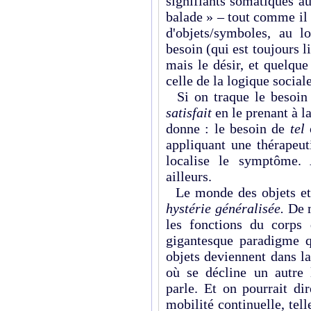
signifiants somatiques a
ba­lade » – tout comme il
d'objets/symboles, au 
besoin (qui est toujours lié
mais le désir, et quelque
celle de la logique social
Si on traque le besoin e
satisfait
en le prenant à la
donne : le besoin de
tel
appliquant une thérapeut
localise le symptôme. A
ailleurs.
Le monde des objets et d
hystérie généralisée.
De 
les fonctions du corps
gigantesque paradigme q
objets deviennent dans l
où se décline un autre 
parle. Et on pourrait di
mobilité conti­nuelle, tel