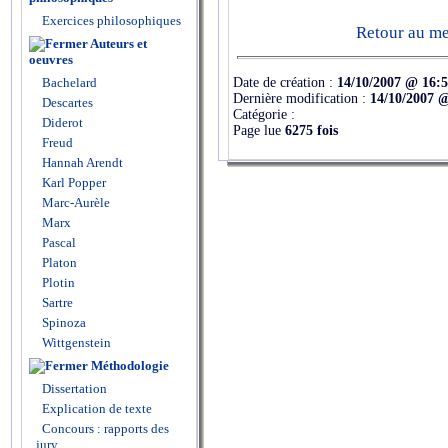
Exercices philosophiques
Retour au men
Auteurs et
oeuvres
Date de création :
14/10/2007 @ 16:
Bachelard
Dernière modification :
14/10/2007 
Descartes
Catégorie :
Diderot
Page lue
6275 fois
Freud
Hannah Arendt
Karl Popper
Marc-Aurèle
Marx
Pascal
Platon
Plotin
Sartre
Spinoza
Wittgenstein
Méthodologie
Dissertation
Explication de texte
Concours : rapports des
jury