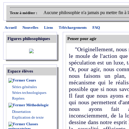
Aucune philosophie n'a jamais pu mettre fin à la
Texte à méditer :
Accueil
Nouvelles
Liens
Téléchargements
FAQ
Figures philosophiques
Penser pour agir
"Originellement, nous ne
le moule de l'action que
spéculation est un luxe, t
Or, pour agir, nous com
Espace élèves
nous faisons un plan,
Cours
mécanisme qui le réalise
Séries générales
possible que si nous sav
Séries technologiques
Il faut que nous ayons ex
Repères
qui nous permettent d'ant
Méthodologie
nous ayons fait ap
Dissertation
inconsciemment, de la lo
Explication de texte
dessine dans notre esprit l
Classes
la causalité efficient
préparatoires