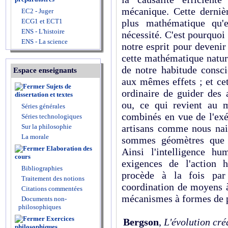
mécanique. Cette dernièr
EC2 - Juger
ECG1 et ECT1
plus mathématique qu'e
ENS - L'histoire
nécessité. C'est pourquoi
ENS - La science
notre esprit pour devenir
cette mathématique nature
de notre habitude consc
Espace enseignants
aux mêmes effets ; et ce
Sujets de
ordinaire de guider des 
dissertation et textes
ou, ce qui revient au 
Séries générales
combi­nés en vue de l'ex
Séries technologiques
Sur la philosophie
artisans comme nous na
La morale
sommes géomètres que 
Elaboration des
Ainsi l'intelligence h
cours
exigences de l'action 
Bibliographies
procède à la fois par 
Traitement des notions
coordination de moyens à
Citations commentées
mécanismes à formes de p
Documents non-
philosophiques
Exercices
Bergson
,
L'évolution cré
philosophiques