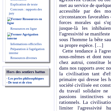
Explication de texte
met au service de quelque 
Concours : rapports des
accessible par des mo
jury
circonstances favorables
Ressources en
forces morales qui s'o
ligne
jusque-là les inhibaie
Ressources en ligne
l'agressivité se manifest
Agrégation
interne
sous l'homme la bête sau
Informations officielles
sa propre espèce. […]
Préparation à l'agrégation
Cette tendance à l'agr
interne
nous-mêmes et dont nous
Ressources diverses
chez autrui, constitue l
dans nos rapports avec no
Hors des sentiers battus
la civilisation tant d'e
-
Les perles philosophiques
primaire qui dresse les 
-
De tout et de rien
société civilisée est con
du travail solidaire ne 
passions instinctives 
rationnels. La civilisat
limiter l'agressivité