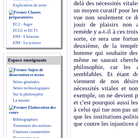
delà des nécessités vitale
Explication de texte
un moyen curatif pour les
Classes
vue non seulement ce de
préparatoires
jouir de plaisirs non 
EC2 - Juger
ECG1 et ECT1
remède y a-t-il à ces troi
ENS - L'histoire
sorte, ce sera une fortu
ENS - La science
deuxième, de la tempér
homme qui souhaite des 
même ne saurait cherche
Espace enseignants
philosophie, car les 
Sujets de
semblables. Et étant d
dissertation et textes
viennent de nos désir
Séries générales
nécessités vitales et no
Séries technologiques
Sur la philosophie
exemple, on ne devient p
La morale
et c'est pourquoi aussi l
Elaboration des
à celui qui tue non pas un
cours
que les institutions polit
Bibliographies
que contre les injustices
Traitement des notions
Citations commentées
Documents non-