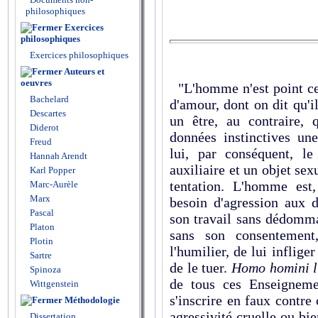
philosophiques
Exercices
philosophiques
Exercices philosophiques
Auteurs et
oeuvres
"L'homme n'est point cet
Bachelard
d'amour, dont on dit qu'i
Descartes
un être, au contraire,
Diderot
données instinctives un
Freud
lui, par conséquent, l
Hannah Arendt
auxiliaire et un objet sex
Karl Popper
tentation. L'homme est,
Marc-Aurèle
Marx
besoin d'agression aux d
Pascal
son travail sans dédomma
Platon
sans son consentement
Plotin
l'humilier, de lui inflige
Sartre
de le tuer.
Homo homini l
Spinoza
de tous ces Enseignemen
Wittgenstein
s'inscrire en faux contre
Méthodologie
agressivité cruelle ou bi
Dissertation