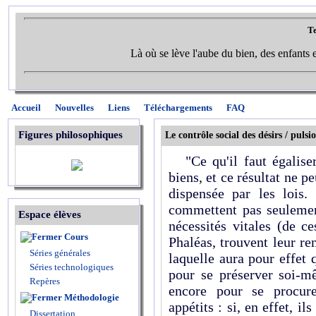
Te
Là où se lève l'aube du bien, des enfants et
Accueil
Nouvelles
Liens
Téléchargements
FAQ
Figures philosophiques
Le contrôle social des désirs / pulsi
"Ce qu'il faut égaliser,
biens, et ce résultat ne p
dispensée par les lois.
commettent pas seulemen
Espace élèves
nécessités vitales (de c
Cours
Phaléas, trouvent leur re
Séries générales
laquelle aura pour effet 
Séries technologiques
pour se préserver soi-m
Repères
encore pour se procurer
Méthodologie
appétits : si, en effet, il
Dissertation