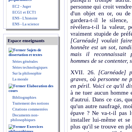
personne qui croit vendre, 
EC2 - Juger
ECG1 et ECT1
d'un objet en or, ou de
ENS - L'histoire
gardera-t-il le silence
ENS - La science
révélera-t-il la valeur,
vraiment stupide de préf
[Carnéade] voulait fair
Espace enseignants
honnête est un sot, tand
Sujets de
mais il reconnaissait 
dissertation et textes
hommes de se
contenter, 
Séries générales
Séries technologiques
XVII. 26.
[Carnéade]
p
Sur la philosophie
graves, où personne ne p
La morale
en
péril. Voici
ce
qu'il d
Elaboration des
cours
à ne tuer aucun homme et
Bibliographies
d'autrui. Dans ce cas, que
Traitement des notions
qu'un autre naufragé, moi
Citations commentées
épave ? Ne va-t-il pas l
Documents non-
installer lui-même et se 
philosophiques
plus qu'il se trouve en pl
Exercices
philosophiques