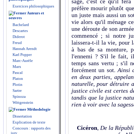
sage, c'est ce qu'il fera 
Exercices philosophiques
préfère mourir plutôt que,
Auteurs et
un juste mais aussi un sot
oeuvres
vie alors qu'il ménage ce
Bachelard
une déroute de son armée
Descartes
commencé ; si notre jus
Diderot
laissera-t-il la vie, pour 
Freud
à bas de sa monture, p
Hannah Arendt
Karl Popper
l'ennemi ? S'il le fait,
Marc-Aurèle
temps sans vertu ; s'il n
Marx
forcément un sot.
Ainsi 
Pascal
en deux parties, appelant 
Platon
naturelle, pour détruire a
Plotin
justice civile est certes 
Sartre
Spinoza
tandis que la justice natu
Wittgenstein
rien à voir avec la sagess
Méthodologie
Dissertation
Explication de texte
Cicéron
,
De la Républ
Concours : rapports des
jury