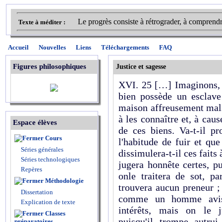
Le progrès consiste à rétrograder, à comprendre 
Texte à méditer :
Accueil
Nouvelles
Liens
Téléchargements
FAQ
Figures philosophiques
Justice et sagesse
XVI. 25 […] Imaginons, 
bien possède un esclave
maison affreusement malsa
à les connaître et, à cau
Espace élèves
de ces biens. Va-t-il pr
Cours
l'habitude de fuir et qu
Séries générales
dissimulera-t-il ces faits 
Séries technologiques
jugera honnête certes, p
Repères
onle traitera de sot, p
Méthodologie
trouvera aucun preneur ; 
Dissertation
comme un homme avisé,
Explication de texte
intérêts, mais on le j
Classes
puisqu'il trompe autrui
préparatoires