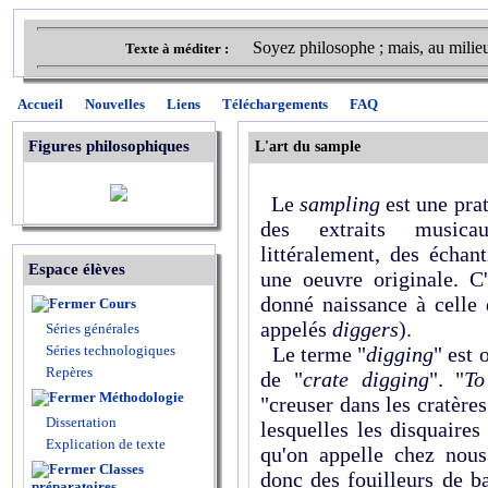
Soyez philosophe ; mais, au milie
Texte à méditer :
Accueil
Nouvelles
Liens
Téléchargements
FAQ
Figures philosophiques
L'art du sample
Le
sampling
est une prat
des extraits musi
littéralement, des échant
Espace élèves
une oeuvre originale.
C
donné naissance à celle
Cours
appelés
diggers
).
Séries générales
Séries technologiques
Le terme "
digging
" est 
Repères
de "
crate digging
". "
To
Méthodologie
"creuser dans les cratères
Dissertation
lesquelles les disquaires
Explication de texte
qu'on appelle chez nou
Classes
donc des fouilleurs de b
préparatoires