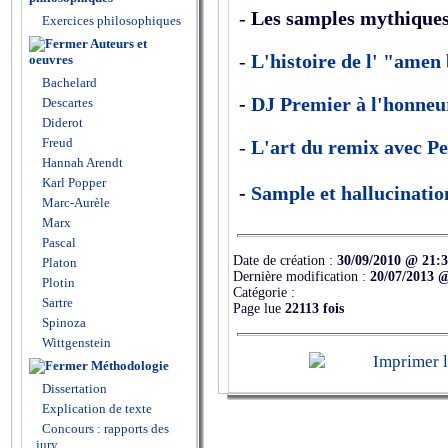
-
Les samples mythique
Exercices philosophiques
Auteurs et
-
L'histoire de l' "amen
oeuvres
Bachelard
-
DJ Premier à l'honneu
Descartes
Diderot
Freud
-
L'art du remix avec P
Hannah Arendt
Karl Popper
-
Sample et hallucinatio
Marc-Aurèle
Marx
Pascal
Date de création :
30/09/2010 @ 21:
Platon
Dernière modification :
20/07/2013 
Plotin
Catégorie :
Sartre
Page lue
22113 fois
Spinoza
Wittgenstein
Méthodologie
Dissertation
Explication de texte
Concours : rapports des
jury