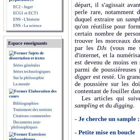
départ, il s'agissait ava
EC2 - Juger
perle rare, notamment 
ECG1 et ECT1
duquel extraire un
samp
ENS - L'histoire
qu'on réutilise pour for
ENS - La science
certain nombre de person
trouver les morceaux don
Espace enseignants
par les
DJs
(vous me s
Sujets de
d'internet, et la numéris
dissertation et textes
est devenu de moins en m
Séries générales
parmi de poussiéreuses 
Séries technologiques
digger
est resté. Un gra
Sur la philosophie
de poussière sur les do
La morale
contentant de fouiller dan
Elaboration des
cours
Les articles qui suive
Bibliographies
sampling
et du
digging
.
Traitement des notions
Citations commentées
-
Je cherche un sample :
Documents non-
philosophiques
-
Petite mise en boucle
Exercices
philosophiques