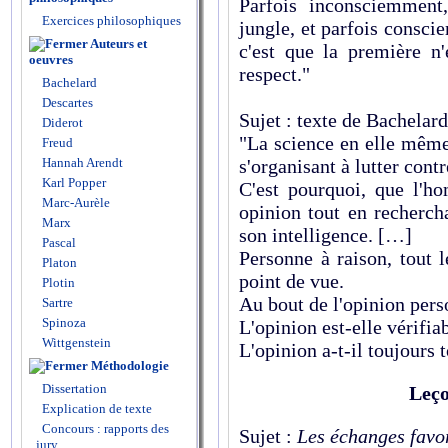
Parfois inconsciemment,
Exercices philosophiques
jungle, et parfois consci
Auteurs et
c'est que la première n
oeuvres
respect."
Bachelard
Descartes
Sujet : texte de Bachelard
Diderot
"La science en elle même
Freud
Hannah Arendt
s'organisant à lutter contr
Karl Popper
C'est pourquoi, que l'h
Marc-Aurèle
opinion tout en recherch
Marx
son intelligence. […]
Pascal
Personne à raison, tout 
Platon
point de vue.
Plotin
Au bout de l'opinion perso
Sartre
Spinoza
L'opinion est-elle vérifia
Wittgenstein
L'opinion a-t-il toujours t
Méthodologie
Dissertation
Leço
Explication de texte
Concours : rapports des
Sujet :
Les échanges favor
jury