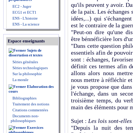
qu'ils peuvent y avoir. D
EC2 - Juger
de la paix. Les échanges 
ECG1 et ECT1
idées,...) qui s'échangen
ENS - L'histoire
ENS - La science
est le contraire de la guer
"Peut-on dire qu'une di
être bénnéficière lors d'
Espace enseignants
"Dans cette question phil
Sujets de
essentiels afin de pouvoi
dissertation et textes
sont : échanges, favorisen
Séries générales
définit ces termes afin d
Séries technologiques
allons alors nous mettre
Sur la philosophie
nous mettre à réfléchir et
La morale
je vous propose que dans
Elaboration des
cours
l'échange, dans un seco
Bibliographies
troisième temps, du verb
Traitement des notions
main des éléments pour m
Citations commentées
Documents non-
Sujet :
Les lois sont-elles
philosophiques
"Depuis la nuit des tem
Exercices
philosophiques