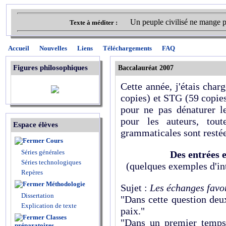
Un peuple civilisé ne mange p
Texte à méditer :
Accueil
Nouvelles
Liens
Téléchargements
FAQ
Figures philosophiques
Baccalauréat 2007
Cette année, j'étais cha
copies) et STG (59 copie
pour ne pas dénaturer le
pour les auteurs, tout
Espace élèves
grammaticales sont restée
Cours
Séries générales
Des entrées 
Séries technologiques
(quelques exemples d'in
Repères
Méthodologie
Sujet :
Les échanges favor
Dissertation
"Dans cette question deu
Explication de texte
paix."
Classes
"Dans un premier temps,
préparatoires