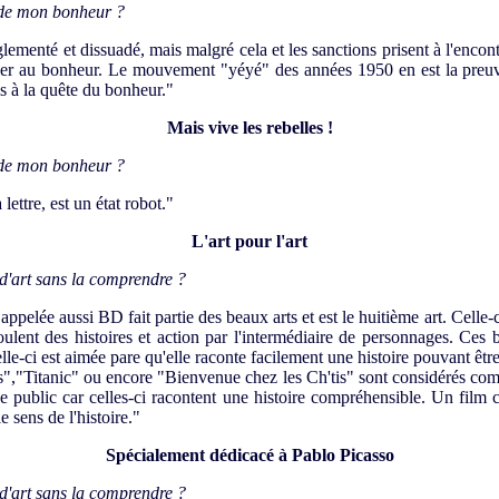
r de mon bonheur ?
lementé et dissuadé, mais malgré cela et les sanctions prisent à l'encontr
éder au bonheur. Le mouvement "yéyé" des années 1950 en est la preuv
ois à la quête du bonheur."
Mais vive les rebelles !
r de mon bonheur ?
 lettre, est un état robot."
L'art pour l'art
d'art sans la comprendre ?
ppelée aussi BD fait partie des beaux arts et est le huitième art. Celle-c
oulent des histoires et action par l'intermédiaire de personnages. Ces
le-ci est aimée pare qu'elle raconte facilement une histoire pouvant êt
rs","Titanic" ou encore "Bienvenue chez les Ch'tis" sont considérés c
rge public car celles-ci racontent une histoire compréhensible. Un f
 sens de l'histoire."
Spécialement dédicacé à Pablo Picasso
d'art sans la comprendre ?