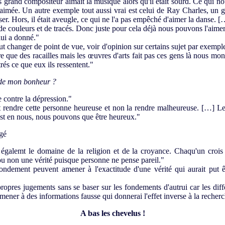
 grand compositeur aimait la musique alors qu'il était sourd. Ce qui n
 aimée. Un autre exemple tout aussi vrai est celui de Ray Charles, un 
er. Hors, il était aveugle, ce qui ne l'a pas empêché d'aimer la danse. [
 couleurs et de tracés. Donc juste pour cela déjà nous pouvons l'aimer e
 lui a donné."
 changer de point de vue, voir d'opinion sur certains sujet par exemples
tre que des racailles mais les œuvres d'arts fait pas ces gens là nous mo
rés ce que eux ils ressentent."
r de mon bonheur ?
e contre la dépression."
 rendre cette personne heureuse et non la rendre malheureuse. […] L
est en nous, nous pouvons que être heureux."
ugé
 égalemt le domaine de la religion et de la croyance. Chaqu'un crois 
 ou non une vérité puisque personne ne pense pareil."
dement peuvent amener à l'exactitude d'une vérité qui aurait put êtr
 propres jugements sans se baser sur les fondements d'autrui car les di
mener à des informations fausse qui donnerai l'effet inverse à la recherc
A bas les chevelus !