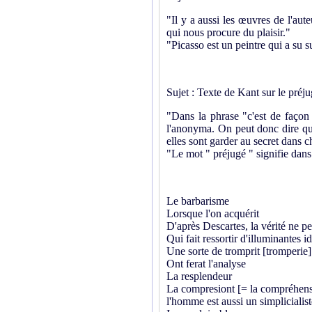
"Il y a aussi les œuvres de l'aute
qui nous procure du plaisir."
"Picasso est un peintre qui a su s
Sujet : Texte de Kant sur le préj
"Dans la phrase "c'est de façon 
l'anonyma. On peut donc dire que 
elles sont garder au secret dans 
"Le mot " préjugé " signifie dans 
Le barbarisme
Lorsque l'on acquérit
D'après Descartes, la vérité ne pe
Qui fait ressortir d'illuminantes i
Une sorte de tromprit [tromperie]
Ont ferat l'analyse
La resplendeur
La compresiont [= la compréhen
l'homme est aussi un simplicialist