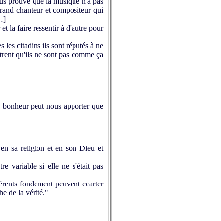
ous prouve que la musique n'a pas
grand chanteur et compositeur qui
…]
t la faire ressentir à d'autre pour
 les citadins ils sont réputés à ne
ntrent qu'ils ne sont pas comme ça
e bonheur peut nous apporter que
en sa religion et en son Dieu et
e variable si elle ne s'était pas
fférents fondement peuvent ecarter
he de la vérité."