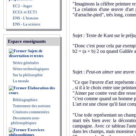
"Imaginons la célèbre peinture re
EC2 - Juger
"La création d'une œuvre d'art 
ECG1 et ECT1
"d'arrache-pied", très long, comme
ENS - L'histoire
ENS - La science
Sujet : Texte de Kant sur le préj
Espace enseignants
"Donc c'est pour cela par exempl
Sujets de
b2 = (a + b) 2 ou quand Galilée a 
dissertation et textes
Séries générales
Séries technologiques
Sujet :
Peut-on aimer une œuvre 
Sur la philosophie
La morale
"Ce que l'œuvre d'art représente 
, si il à le choix entre une peint
Elaboration des
cours
"Aimer par contre veut dire resse
"c'est comme quand un homme poli
Bibliographies
L'art est une chose qu'il faut com
Traitement des notions
Citations commentées
"Une toile représentant un champ 
Documents non-
mari très bien avec la décorati
philosophiques
campagne. Avec ce tableau l'auteur
Exercices
dans les champs, mais monsieur qu
philosophiques