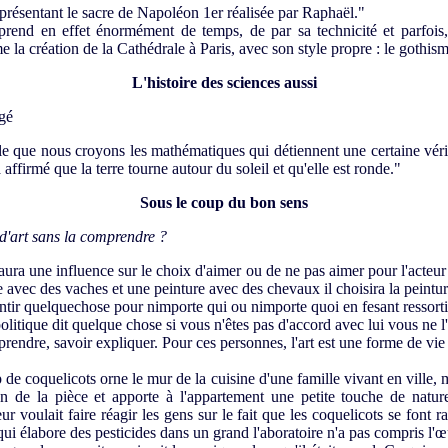
présentant le sacre de Napoléon 1er réalisée par Raphaël."
prend en effet énormément de temps, de par sa technicité et parfois,
 la création de la Cathédrale à Paris, avec son style propre : le gothis
L'histoire des sciences aussi
ugé
e que nous croyons les mathématiques qui détiennent une certaine véri
affirmé que la terre tourne autour du soleil et qu'elle est ronde."
Sous le coup du bon sens
d'art sans la comprendre ?
aura une influence sur le choix d'aimer ou de ne pas aimer pour l'acteur
ure avec des vaches et une peinture avec des chevaux il choisira la peint
ntir quelquechose pour nimporte qui ou nimporte quoi en fesant ressorti
tique dit quelque chose si vous n'êtes pas d'accord avec lui vous ne l'
prendre, savoir expliquer. Pour ces personnes, l'art est une forme de vie 
de coquelicots orne le mur de la cuisine d'une famille vivant en ville,
on de la pièce et apporte à l'appartement une petite touche de natur
 voulait faire réagir les gens sur le fait que les coquelicots se font ra
i élabore des pesticides dans un grand l'aboratoire n'a pas compris l'œ