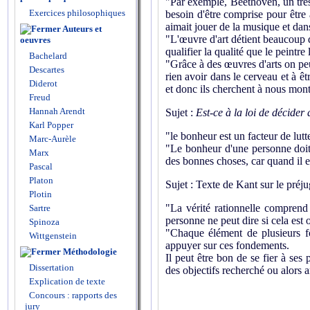
"Par exemple, Beethoven, un très
Exercices philosophiques
besoin d'être comprise pour être
aimait jouer de la musique et dans
Auteurs et
"L'œuvre d'art détient beaucoup de
oeuvres
qualifier la qualité que le peintre
Bachelard
"Grâce à des œuvres d'arts on peut
Descartes
rien avoir dans le cerveau et à ê
Diderot
et donc ils cherchent à nous mont
Freud
Hannah Arendt
Sujet :
Est-ce à la loi de décide
Karl Popper
"le bonheur est un facteur de lutt
Marc-Aurèle
"Le bonheur d'une personne doit
Marx
des bonnes choses, car quand il 
Pascal
Platon
Sujet : Texte de Kant sur le préj
Plotin
"La vérité rationnelle comprend
Sartre
personne ne peut dire si cela est
Spinoza
"Chaque élément de plusieurs fon
Wittgenstein
appuyer sur ces fondements.
Méthodologie
Il peut être bon de se fier à ses
Dissertation
des objectifs recherché ou alors a
Explication de texte
Concours : rapports des
jury