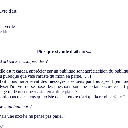
uvre d'art
la vérité
e bien
Plus que vivante d'ailleurs...
d'art sans la comprendre ?
lle est regarder, apprécier par un publique sont apréciacition du publiqu
u publique que vise l'artiste du moin en partie. […]
d'art nous transmetent des messages, des sens par fois apsent par foi
alyser l'œuvre de se posé des questions sur une certaine œuvre d'art 
ge ou le noir que y a-t-il en arriere plans ?"
ordonance des liens qui existe dans l'œuvre d'art qui la rend parfaite."
r de mon bonheur ?
mais une société ne pense pas pariel."
ugé