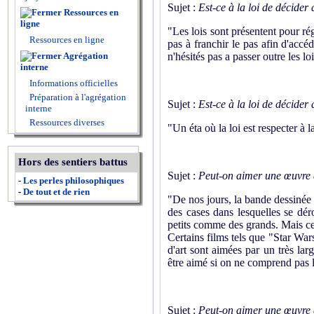
Sujet :
Est-ce à la loi de décide
Ressources en
ligne
"Les lois sont présentent pour rég
Ressources en ligne
pas à franchir le pas afin d'acc
Agrégation
n'hésités pas a passer outre les l
interne
Informations officielles
Préparation à l'agrégation
Sujet :
Est-ce à la loi de décide
interne
Ressources diverses
"Un éta où la loi est respecter à la
Hors des sentiers battus
Sujet :
Peut-on aimer une œuvre 
-
Les perles philosophiques
-
De tout et de rien
"De nos jours, la bande dessinée a
des cases dans lesquelles se dér
petits comme des grands. Mais cel
Certains films tels que "Star Wa
d'art sont aimées par un très la
être aimé si on ne comprend pas le
Sujet :
Peut-on aimer une œuvre 