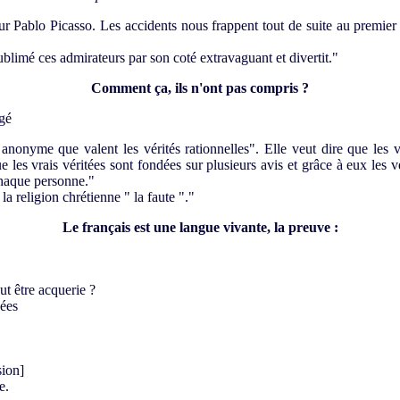
ur Pablo Picasso. Les accidents nous frappent tout de suite au premier re
ublimé ces admirateurs par son coté extravaguant et divertit."
Comment ça, ils n'ont pas compris ?
ugé
anonyme que valent les vérités rationnelles". Elle veut dire que les vé
les vrais véritées sont fondées sur plusieurs avis et grâce à eux les vé
chaque personne."
la religion chrétienne " la faute "."
Le français est une langue vivante, la preuve :
ut être acquerie ?
dées
sion]
e.