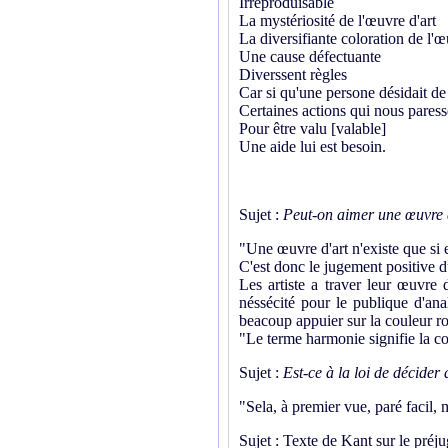
Irreproduisable
La mystériosité de l'œuvre d'art
La diversifiante coloration de l'œ
Une cause défectuante
Diverssent règles
Car si qu'une persone désidait de 
Certaines actions qui nous paress
Pour être valu [valable]
Une aide lui est besoin.
Sujet :
Peut-on aimer une œuvre 
"Une œuvre d'art n'existe que si e
C'est donc le jugement positive d
Les artiste a traver leur œuvre 
néssécité pour le publique d'an
beacoup appuier sur la couleur rou
"Le terme harmonie signifie la co
Sujet :
Est-ce à la loi de décide
"Sela, à premier vue, paré facil, 
Sujet : Texte de Kant sur le préj