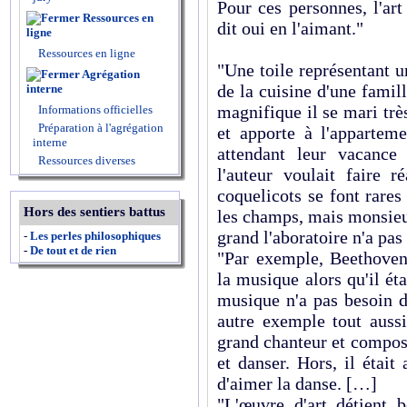
Pour ces personnes, l'ar
Ressources en
dit oui en l'aimant."
ligne
Ressources en ligne
"Une toile représentant 
Agrégation
de la cuisine d'une famil
interne
magnifique il se mari trè
Informations officielles
Préparation à l'agrégation
et apporte à l'appartem
interne
attendant leur vacance
Ressources diverses
l'auteur voulait faire r
coquelicots se font rares
Hors des sentiers battus
les champs, mais monsieu
grand l'aboratoire n'a pas
-
Les perles philosophiques
-
De tout et de rien
"Par exemple, Beethoven
la musique alors qu'il ét
musique n'a pas besoin d
autre exemple tout aussi
grand chanteur et compos
et danser. Hors, il étai
d'aimer la danse. […]
"L'œuvre d'art détient 