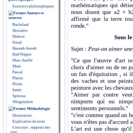
mathématiques qui détien
Exercices philosophiques
nous disent que a2 + b
Auteurs et
oeuvres
affirmé que la terre tou
Bachelard
ronde."
Descartes
Sous le
Diderot
Freud
Sujet :
Peut-on aimer une
Hannah Arendt
Karl Popper
"Ce que l'œuvre d'art re
Marc-Aurèle
Marx
choix d'aimer ou de ne p
Pascal
un fan d'équitation , si 
Platon
des vaches et une peintu
Plotin
peinture avec les chevaux
Sartre
"Aimer par contre veut
Spinoza
nimporte qui ou nimpor
Wittgenstein
sentiments personnels."
Méthodologie
"c'est comme quand un ho
Dissertation
vous n'êtes pas d'accord a
Explication de texte
Concours : rapports des
L'art est une chose qu'i
jury