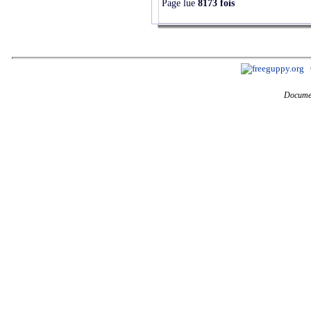
Page lue
8173 fois
Documen