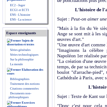
de ponctuations plus préc
EC2 - Juger
L'histoire de l'a
ECG1 et ECT1
ENS - L'histoire
Sujet :
Peut-on aimer une
ENS - La science
"Mais à la fin du Ve siè
Espace enseignants
Ange se sont mit à les si
œuvres d'art."
Sujets de
"Une œuvre d'art comme l
dissertation et textes
"Imaginons la célèbre 
Séries générales
Séries technologiques
Napoléon 1er réalisée par
Sur la philosophie
"La création d'une œuvre
La morale
temps, de par sa technicit
Elaboration des
boulot "d'arrache-pied",
cours
Cathédrale à Paris, avec s
Bibliographies
Traitement des notions
L'histoir
Citations commentées
Documents non-
Sujet : Texte de Kant sur 
philosophiques
Exercices
"Donc c'est pour cela 
philosophiques