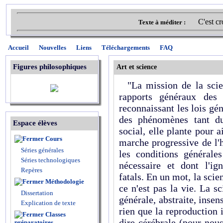
C'est cr
Texte à méditer :
Accueil
Nouvelles
Liens
Téléchargements
FAQ
Figures philosophiques
Art et science
"La mission de la scienc
rapports généraux des 
reconnaissant les lois g
des phénomènes tant 
Espace élèves
social, elle plante pour 
Cours
marche progressive de l
Séries générales
les conditions générales
Séries technologiques
nécessaire et dont l'ig
Repères
fatals. En un mot, la scien
Méthodologie
ce n'est pas la vie. La 
Dissertation
générale, abstraite, insen
Explication de texte
rien que la reproduction i
Classes
dire cérébrale (pour nou
préparatoires