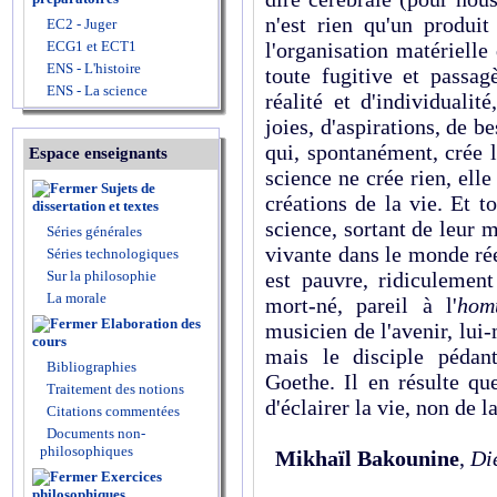
n'est rien qu'un produit
EC2 - Juger
ECG1 et ECT1
l'organisation matérielle
ENS - L'histoire
toute fugitive et passag
ENS - La science
réalité et d'individualit
joies, d'aspirations, de be
qui, spontanément, crée l
Espace enseignants
science ne crée rien, elle
Sujets de
créations de la vie. Et 
dissertation et textes
science, sortant de leur 
Séries générales
vivante dans le monde rée
Séries technologiques
Sur la philosophie
est pauvre, ridiculement
La morale
mort-né, pareil à l'
hom
Elaboration des
musicien de l'avenir, lui
cours
mais le disciple pédan
Bibliographies
Goethe. Il en résulte qu
Traitement des notions
d'éclairer la vie, non de l
Citations commentées
Documents non-
philosophiques
Mikhaïl Bakounine
,
Die
Exercices
philosophiques