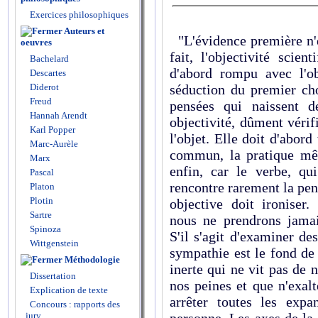
Exercices philosophiques
Auteurs et
"L'évidence première n'e
oeuvres
fait, l'objectivité scien
Bachelard
d'abord rompu avec l'ob
Descartes
séduction du premier choi
Diderot
Freud
pensées qui naissent d
Hannah Arendt
objectivité, dûment véri
Karl Popper
l'objet. Elle doit d'abord 
Marc-Aurèle
commun, la pratique mêm
Marx
enfin, car le verbe, qui
Pascal
rencontre rarement la pen
Platon
Plotin
objective doit ironiser.
Sartre
nous ne prendrons jamai
Spinoza
S'il s'agit d'examiner d
Wittgenstein
sympathie est le fond d
Méthodologie
inerte qui ne vit pas de 
Dissertation
nos peines et que n'exal
Explication de texte
arrêter toutes les exp
Concours : rapports des
personne. Les axes de la 
jury