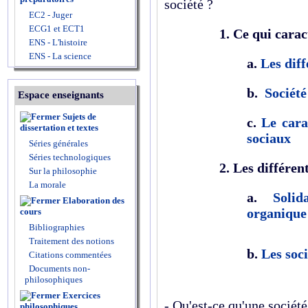
société ?
EC2 - Juger
ECG1 et ECT1
1. Ce qui carac
ENS - L'histoire
ENS - La science
a.
Les diff
b.
Sociét
Espace enseignants
Sujets de
c.
Le cara
dissertation et textes
sociaux
Séries générales
Séries technologiques
2. Les différen
Sur la philosophie
La morale
a.
Solid
Elaboration des
organique
cours
Bibliographies
Traitement des notions
b.
Les soci
Citations commentées
Documents non-
philosophiques
Exercices
- Qu'est-ce qu'une société
philosophiques