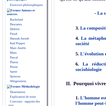
Exercices philosophiques
Auteurs et
-
La s
oeuvres
Bachelard
Descartes
3.
La compositi
Diderot
Freud
4.
La métapho
Hannah Arendt
société
Karl Popper
Marc-Aurèle
Marx
5.
L'évolution d
Pascal
Platon
6.
La réduct
Plotin
sociobiologie
Sartre
Spinoza
Wittgenstein
II. Pourquoi vivre 
Méthodologie
Dissertation
Explication de texte
1.
L'homme est-
Concours : rapports des
l'homme peut-i
jury