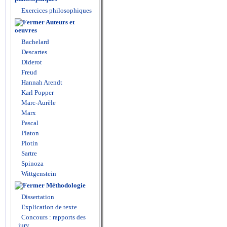
Exercices philosophiques
Auteurs et
oeuvres
Bachelard
Descartes
Diderot
Freud
Hannah Arendt
Karl Popper
Marc-Aurèle
Marx
Pascal
Platon
Plotin
Sartre
Spinoza
Wittgenstein
Méthodologie
Dissertation
Explication de texte
Concours : rapports des
jury