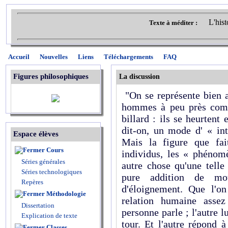
L'hist
Texte à méditer :
Accueil
Nouvelles
Liens
Téléchargements
FAQ
Figures philosophiques
La discussion
"On se représente bien a
hommes à peu près comm
billard : ils se heurtent 
dit-on, un mode d' « int
Espace élèves
Mais la figure que fait
Cours
individus, les « phénom
Séries générales
autre chose qu'une telle
Séries technologiques
pure addition de mo
Repères
d'éloignement. Que l'o
Méthodologie
relation humaine assez
Dissertation
personne parle ; l'autre 
Explication de texte
tour. Et l'autre répond 
Classes