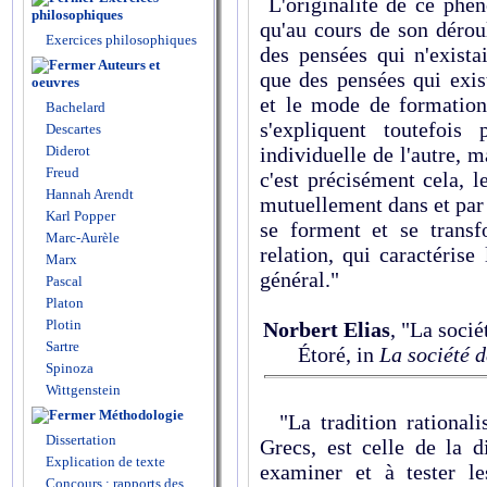
L'originalité de ce phén
philosophiques
qu'au cours de son dérou
Exercices philosophiques
des pensées qui n'exista
Auteurs et
que des pensées qui exis
oeuvres
et le mode de formation
Bachelard
s'expliquent toutefois
Descartes
Diderot
individuelle de l'autre, m
Freud
c'est précisément cela, 
Hannah Arendt
mutuellement dans et par l
Karl Popper
se forment et se transf
Marc-Aurèle
relation, qui caractéris
Marx
général."
Pascal
Platon
Plotin
Norbert Elias
, "La socié
Sartre
Étoré, in
La société d
Spinoza
Wittgenstein
Méthodologie
"La tradition rationalis
Dissertation
Grecs, est celle de la d
Explication de texte
examiner et à tester le
Concours : rapports des