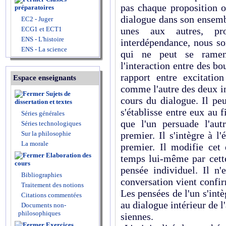
pas chaque proposition o
préparatoires
dialogue dans son ensembl
EC2 - Juger
ECG1 et ECT1
unes aux autres, pro
ENS - L'histoire
interdépendance, nous 
ENS - La science
qui ne peut se ramen
l'interaction entre des b
rapport entre excitatio
Espace enseignants
comme l'autre des deux i
Sujets de
cours du dialogue. Il pe
dissertation et textes
s'établisse entre eux au f
Séries générales
que l'un persuade l'aut
Séries technologiques
Sur la philosophie
premier. Il s'intègre à l
La morale
premier. Il modifie cet
Elaboration des
temps lui-même par cette
cours
pensée individuel. Il n
Bibliographies
conversation vient confir
Traitement des notions
Les pensées de l'un s'in
Citations commentées
au dialogue intérieur de l'
Documents non-
philosophiques
siennes.
Exercices