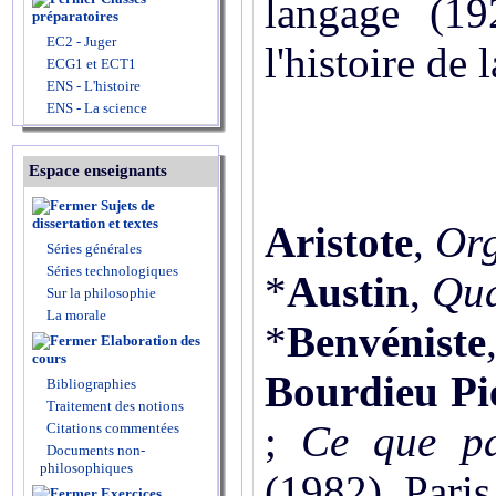
langage (19
préparatoires
EC2 - Juger
l'histoire de
ECG1 et ECT1
ENS - L'histoire
ENS - La science
Espace enseignants
Sujets de
dissertation et textes
Aristote
,
Org
Séries générales
Séries technologiques
*
Austin
,
Qua
Sur la philosophie
La morale
*
Benvéniste
Elaboration des
cours
Bourdieu Pi
Bibliographies
Traitement des notions
;
Ce que pa
Citations commentées
Documents non-
philosophiques
(1982), Paris
Exercices