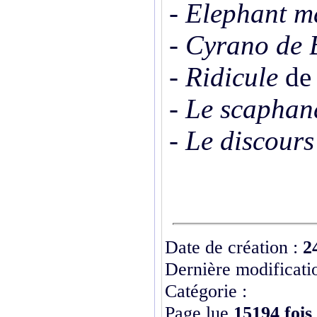
- Elephant 
- Cyrano de 
- Ridicule
d
- Le scaphand
- Le discours
Date de création :
2
Dernière modificati
Catégorie :
Page lue
15194 fois