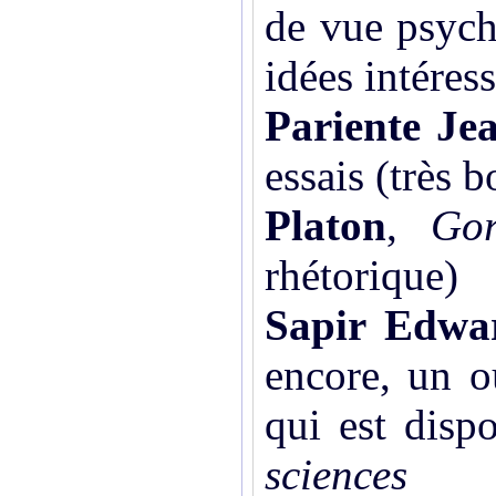
de vue psycha
idées intéress
Pariente Je
essais (très b
Platon
,
Gor
rhétorique)
Sapir Edwa
encore, un o
qui est disp
scien