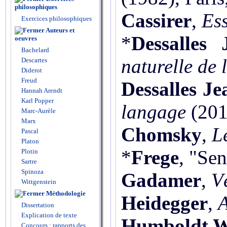
philosophiques
Cassirer
,
Es
Exercices philosophiques
Auteurs et
*
Dessalles 
oeuvres
Bachelard
naturelle de 
Descartes
Diderot
Freud
Dessalles Je
Hannah Arendt
Karl Popper
langage
(201
Marc-Aurèle
Marx
Chomsky
,
L
Pascal
Platon
*
Frege
, "Sen
Plotin
Sartre
Spinoza
Gadamer
,
V
Wittgenstein
Méthodologie
Heidegger
,
A
Dissertation
Explication de texte
Humboldt W
Concours : rapports des