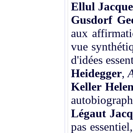
Ellul Jacque
Gusdorf Ge
aux affirmati
vue synthéti
d'idées essent
Heidegger
,
A
Keller Hele
autobiographi
Légaut Jacq
pas essentiel