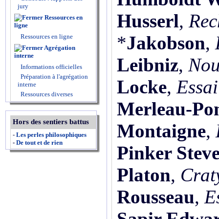
jury
Husserl
,
Rec
Ressources en
ligne
*
Jakobson
,
Ressources en ligne
Agrégation
interne
Leibniz
,
Nou
Informations officielles
Préparation à l'agrégation
Locke
,
Essai
interne
Ressources diverses
Merleau-Po
Hors des sentiers battus
Montaigne
,
-
Les perles philosophiques
-
De tout et de rien
Pinker Stev
Platon
,
Crat
Rousseau
,
E
Sapir Edwa