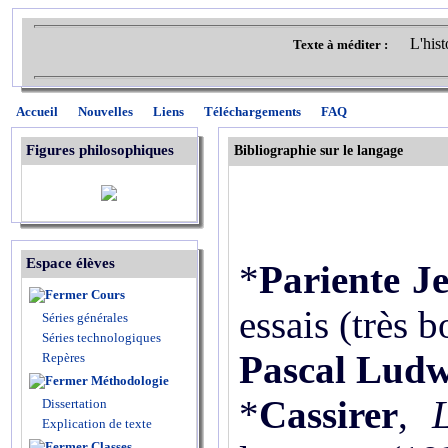
L'hist
Texte à méditer :
Accueil
Nouvelles
Liens
Téléchargements
FAQ
Figures philosophiques
Bibliographie sur le langage
Espace élèves
*
Pariente J
Cours
essais (très b
Séries générales
Séries technologiques
Pascal Ludw
Repères
Méthodologie
*
Cassirer
,
Dissertation
Explication de texte
Classes