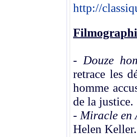
http://class
Filmographie
- Douze hom
retrace les d
homme accusé
de la justice.
- Miracle e
Helen Keller.