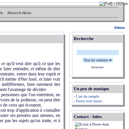
s.
Heinrich Heine
Admin
Recherche
ce qu'il veut dire qu'à ce que les
Rechercher
e se faire entendre, et même de dire
ntraire, entrer dans leur esprit et
l mérite d'être loué, et faire voir
 indifférentes, faire rarement des
Un peu de musique
ment l'avantage de décider.
s personnes que l'on entretient, ne
-
L'art du sample
voirs de la politesse, on peut dire
-
Sweet soul music
is de ceux qui écoutent.
ir trop d'application à connaître
ajouter ses pensées aux siennes, en
Contact - Infos
er pas les sujets qu'on traite, et à