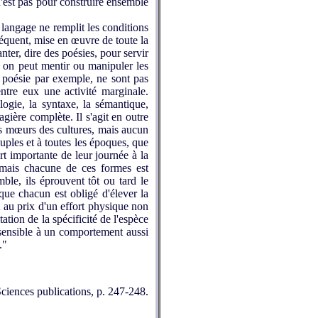
n'est pas pour construire ensemble
 langage ne remplit les conditions
fréquent, mise en œuvre de toute la
nter, dire des poésies, pour servir
 ; on peut mentir ou manipuler les
la poésie par exemple, ne sont pas
ntre eux une activité marginale.
logie, la syntaxe, la sémantique,
gière complète. Il s'agit en outre
les mœurs des cultures, mais aucun
ples et à toutes les époques, que
art importante de leur journée à la
, mais chacune de ces formes est
ble, ils éprouvent tôt ou tard le
que chacun est obligé d'élever la
t au prix d'un effort physique non
tion de la spécificité de l'espèce
nsensible à un comportement aussi
."
ciences publications, p. 247-248.