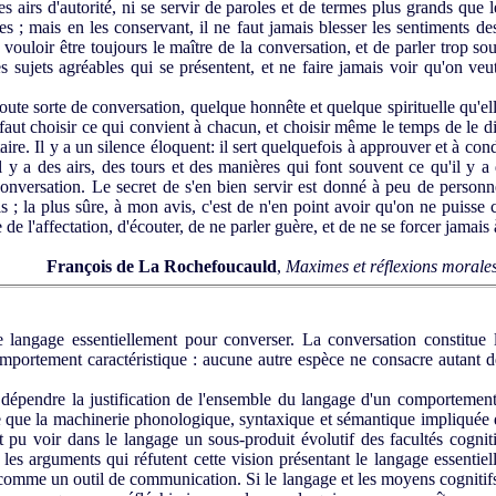
 airs d'autorité, ni se servir de paroles et de termes plus grands que
les ; mais en les conservant, il ne faut jamais blesser les sentiments de
de vouloir être toujours le maître de la conversation, et de parler trop 
s sujets agréables qui se présentent, et ne faire jamais voir qu'on veu
oute sorte de conversation, quelque honnête et quelque spirituelle qu'el
 faut choisir ce qui convient à chacun, et choisir même le temps de le di
 taire. Il y a un silence éloquent: il sert quelquefois à approuver et à c
il y a des airs, des tours et des manières qui font souvent ce qu'il y 
conversation. Le secret de s'en bien servir est donné à peu de person
 ; la plus sûre, à mon avis, c'est de n'en point avoir qu'on ne puisse c
de l'affectation, d'écouter, de ne parler guère, et de ne se forcer jamais 
François de La Rochefoucauld
,
Maximes et réflexions morale
 langage essentiellement pour converser. La conversation constitue l'
comportement caractéristique : aucune autre espèce ne consacre autant
 dépendre la justification de l'ensemble du langage d'un comportemen
ce que la machinerie phonologique, syntaxique et sémantique impliquée
t pu voir dans le langage un sous-produit évolutif des facultés cogni
es arguments qui réfutent cette vision présentant le langage essent
, comme un outil de communication. Si le langage et les moyens cogniti