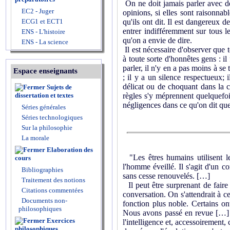
On ne doit jamais parler avec des
EC2 - Juger
opinions, si elles sont raisonnab
ECG1 et ECT1
qu'ils ont dit. Il est dangereux 
entrer indifféremment sur tous le
ENS - L'histoire
qu'on a envie de dire.
ENS - La science
Il est nécessaire d'observer que t
à toute sorte d'honnêtes gens : il
parler, il n'y en a pas moins à se
Espace enseignants
; il y a un silence respectueux; 
délicat ou de choquant dans la 
Sujets de
dissertation et textes
règles s'y méprennent quelquefois
négligences dans ce qu'on dit que 
Séries générales
Séries technologiques
Sur la philosophie
La morale
Elaboration des
"Les êtres humains utilisent le
cours
l'homme éveillé. Il s'agit d'un 
Bibliographies
sans cesse renouvelés. […]
Traitement des notions
Il peut être surprenant de faire
Citations commentées
conversation. On s'attendrait à 
Documents non-
fonction plus noble. Certains on
philosophiques
Nous avons passé en revue […] l
Exercices
l'intelligence et, accessoirement
philosophiques