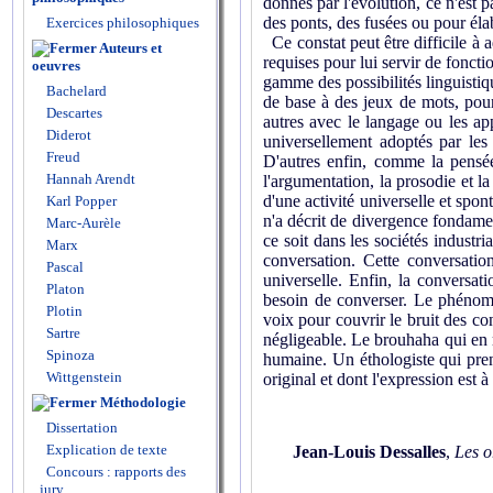
donnés par l'évolution, ce n'est 
des ponts, des fusées ou pour élab
Exercices philosophiques
Ce constat peut être difficile à 
Auteurs et
requises pour lui servir de foncti
oeuvres
gamme des possibilités linguistiqu
Bachelard
de base à des jeux de mots, pour 
Descartes
autres avec le langage ou les app
Diderot
universellement adoptés par les
Freud
D'autres enfin, comme la pensée,
Hannah Arendt
l'argumentation, la prosodie et l
d'une activité universelle et spo
Karl Popper
n'a décrit de divergence fondame
Marc-Aurèle
ce soit dans les sociétés industri
Marx
conversation. Cette conversatio
Pascal
universelle. Enfin, la conversat
Platon
besoin de converser. Le phénomèn
Plotin
voix pour couvrir le bruit des co
Sartre
négligeable. Le brouhaha qui en r
Spinoza
humaine. Un éthologiste qui pren
Wittgenstein
original et dont l'expression est
Méthodologie
Dissertation
Explication de texte
Jean-Louis Dessalles
,
Les o
Concours : rapports des
jury