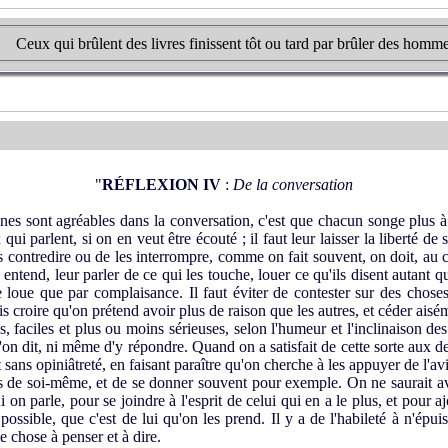
Ceux qui brûlent des livres finissent tôt ou tard par brûler des homme
"
RÉFLEXION IV
:
De la conversation
es sont agréables dans la conversation, c'est que chacun songe plus à 
 qui parlent, si on en veut être écouté ; il faut leur laisser la liberté d
s contredire ou de les interrompre, comme on fait souvent, on doit, au co
entend, leur parler de ce qui les touche, louer ce qu'ils disent autant qu'i
 loue que par complaisance. Il faut éviter de contester sur des choses
ais croire qu'on prétend avoir plus de raison que les autres, et céder aisé
, faciles et plus ou moins sérieuses, selon l'humeur et l'inclinaison de
on dit, ni même d'y répondre. Quand on a satisfait de cette sorte aux de
 sans opiniâtreté, en faisant paraître qu'on cherche à les appuyer de l'av
ps de soi-même, et de se donner souvent pour exemple. On ne saurait avo
i on parle, pour se joindre à l'esprit de celui qui en a le plus, et pour 
t possible, que c'est de lui qu'on les prend. Il y a de l'habileté à n'épuis
e chose à penser et à dire.