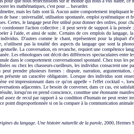
pas pour que nous réfléchissions sur le monde qui nous a vus naître, ce 
orer les mathématiques, c'est pour ... bavarder.
admettre, mais les faits sont là. Aucun autre comportement impliquant le
on de base : universalité, utilisation spontanée, emploi systématique et 
es. Certes, le langage peut être utilisé pour donner des ordres, pour cha
coordonner l'action collective ; il peut servir de support à la pensée
eler à l'aide, et ainsi de suite. Certains de ces emplois du langage, 
 individus. D'autres comme le chant, représentent pour la plupart d'e
 n'utilisent pas la totalité des aspects du langage que sont la phono
a gestuelle. La conversation, en revanche, requiert une compétence langa
ntanée. Les ethnologues ont décrit des différences spectaculaires entre 
ntale dans le comportement conversationnel spontané. Chez tous les peu
alisées ou chez les chasseurs-cueilleurs, les individus consacrent une p
n peut prendre plusieurs formes : dispute, narration, argumentation
ion présente un caractère obligatoire. Lorsque des individus sont ensem
e est impressionnant dans ce qu'on appelle « l'effet cocktail », lors
nversations adjacentes. Le besoin de converser, dans ce cas, est satisfai
ésulte, lorsqu'on en prend conscience, constitue une étonnante manifesta
d assez de recul par rapport à sa condition d'humain ne peut rester i
 à ce point disproportionnée si on la compare à la communication animale
rigines du langage. Une histoire naturelle de la parole
, 2000, Hermes S