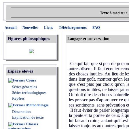
Texte à méditer :
Accueil
Nouvelles
Liens
Téléchargements
FAQ
Figures philosophiques
Langage et conversation
Ce qui fait que si peu de personn
autres disent. Il faut écouter ceux
Espace élèves
des choses inutiles. Au lieu de le
dans leur goût, montrer qu'on les 
Cours
que c'est plus par choix qu'on le
Séries générales
questions inutiles, ne laisser jam
Séries technologiques
On doit dire des choses naturelles
Repères
les presser pas d'approuver ce qu'
ses sentiments, sans prévention et
Méthodologie
Il faut éviter de parler longtem
Dissertation
la pente et la portée de ceux à qu
Explication de texte
lui faisant croire, autant qu'il es
Classes
laisser toujours aux autres quelqu
préparatoires