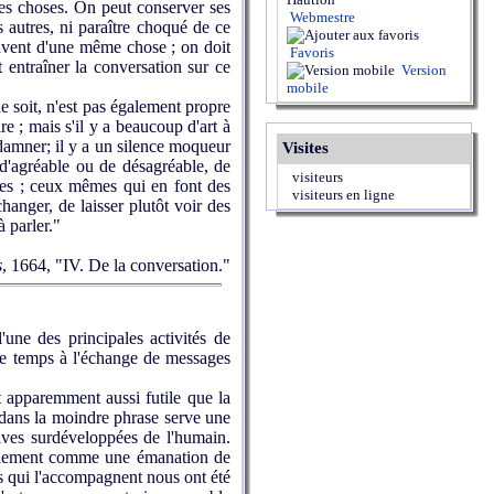
 les choses. On peut conserver ses
Webmestre
s autres, ni paraître choqué de ce
souvent d'une même chose ; on doit
Favoris
t entraîner la conversation sur ce
Version
mobile
le soit, n'est pas également propre
re ; mais s'il y a beaucoup d'art à
ondamner; il y a un silence moqueur
Visites
a d'agréable ou de désagréable, de
visiteurs
nes ; ceux mêmes qui en font des
visiteurs en ligne
hanger, de laisser plutôt voir des
à parler."
s
, 1664, "IV. De la conversation."
une des principales activités de
 de temps à l'échange de messages
t apparemment aussi futile que la
 dans la moindre phrase serve une
tives surdéveloppées de l'humain.
iellement comme une émanation de
fs qui l'accompagnent nous ont été