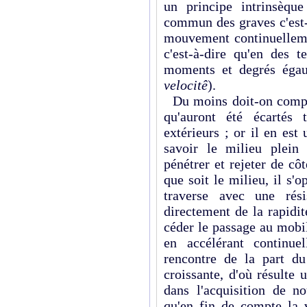
un principe intrinsèqu
commun des graves c'est-à
mouvement continuelleme
c'est-à-dire qu'en des 
moments et degrés égau
velocitê
).
Du moins doit-on compre
qu'auront été écartés 
extérieurs ; or il en es
savoir le milieu plein
pénétrer et rejeter de côté
que soit le milieu, il s
traverse avec une rés
directement de la rapidit
céder le passage au mobi
en accélérant continuel
rencontre de la part du
croissante, d'où résulte
dans l'acquisition de n
qu'en fin de compte la v