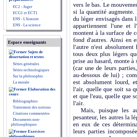
vers le bas. Le mouvemen
EC2 - Juger
si la quantité augmente. 
ECG1 et ECT1
du léger envisagés dans 
ENS - L'histoire
appartiennent l'une et l
ENS - La science
montent à la surface de ce
fond d'autres. Ainsi en es
Espace enseignants
l'autre n'est absolument 
Sujets de
tous deux plus légers que
dissertation et textes
prise au hasard, monte à s
Séries générales
(car une de leurs parties
Séries technologiques
au-dessous de lui) ; comp
Sur la philosophie
est absolument lourd, et
La morale
l'air, quelle que soit sa 
Elaboration des
cours
et que l'eau, quelle que s
Bibliographies
l'air.
Traitement des notions
Mais, puisque les aut
Citations commentées
pesanteur, les autres la lé
Documents non-
en eux de ces détermina
philosophiques
leurs parties incomposée
Exercices
philosophiques