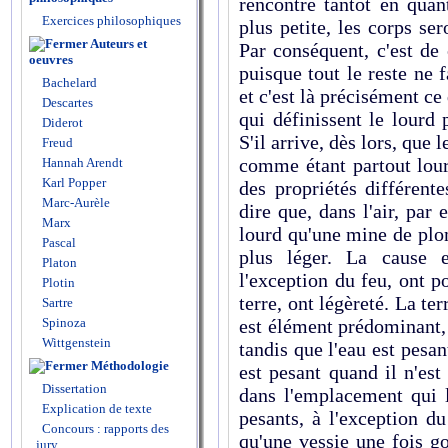
rencontre tantôt en quan
Exercices philosophiques
plus petite, les corps se
Auteurs et
Par conséquent, c'est de
oeuvres
puisque tout le reste ne f
Bachelard
et c'est là précisément ce
Descartes
qui définissent le lourd p
Diderot
S'il arrive, dès lors, que
Freud
comme étant partout lourd
Hannah Arendt
Karl Popper
des propriétés différent
Marc-Aurèle
dire que, dans l'air, par
Marx
lourd qu'une mine de plom
Pascal
plus léger. La cause 
Platon
l'exception du feu, ont po
Plotin
terre, ont légèreté. La ter
Sartre
Spinoza
est élément prédominant,
Wittgenstein
tandis que l'eau est pesant
Méthodologie
est pesant quand il n'est
Dissertation
dans l'emplacement qui l
Explication de texte
pesants, à l'exception d
Concours : rapports des
qu'une vessie une fois g
jury