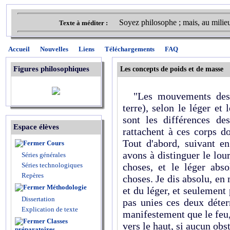
Soyez philosophe ; mais, au milie
Texte à méditer :
Accueil
Nouvelles
Liens
Téléchargements
FAQ
Figures philosophiques
Les concepts de poids et de masse
"Les mouvements des qu
terre), selon le léger et
sont les différences d
Espace élèves
rattachent à ces corps d
Tout d'abord, suivant e
Cours
avons à distinguer le lou
Séries générales
Séries technologiques
choses, et le léger abso
Repères
choses. Je dis absolu, e
Méthodologie
et du léger, et seulement
Dissertation
pas unies ces deux déter
Explication de texte
manifestement que le feu, 
Classes
vers le haut, si aucun obst
préparatoires