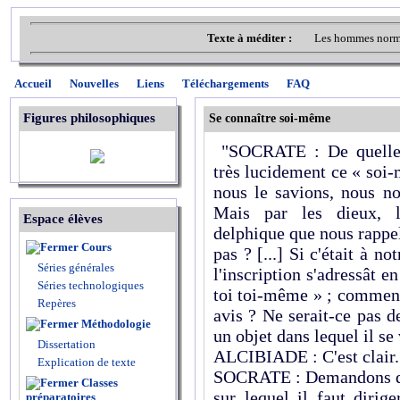
Texte à méditer :
Les hommes norma
Accueil
Nouvelles
Liens
Téléchargements
FAQ
Figures philosophiques
Se connaître soi-même
"SOCRATE : De quelle m
très lucidement ce « soi-
nous le savions, nous n
Mais par les dieux, l'
Espace élèves
delphique que nous rappel
Cours
pas ? [...] Si c'était à
Séries générales
l'inscription s'adressât e
Séries technologiques
toi toi-même » ; comment
Repères
avis ? Ne serait-ce pas de
Méthodologie
un objet dans lequel il se
Dissertation
ALCIBIADE : C'est clair.
Explication de texte
SOCRATE : Demandons donc
Classes
sur lequel il faut diri
préparatoires