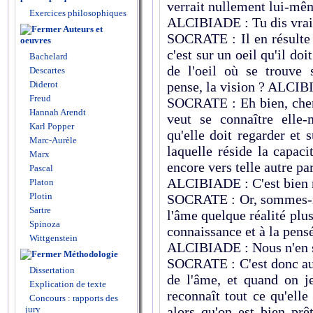
verrait nullement lui-mê
Exercices philosophiques
ALCIBIADE : Tu dis vrai
Auteurs et
SOCRATE : Il en résulte 
oeuvres
c'est sur un oeil qu'il doi
Bachelard
de l'oeil où se trouve s
Descartes
Diderot
pense, la vision ? ALCIBI
Freud
SOCRATE : Eh bien, cher 
Hannah Arendt
veut se connaître elle
Karl Popper
qu'elle doit regarder et 
Marc-Aurèle
laquelle réside la capac
Marx
encore vers telle autre pa
Pascal
ALCIBIADE : C'est bien 
Platon
Plotin
SOCRATE : Or, sommes-no
Sartre
l'âme quelque réalité plus
Spinoza
connaissance et à la pens
Wittgenstein
ALCIBIADE : Nous n'en 
Méthodologie
SOCRATE : C'est donc au 
Dissertation
de l'âme, et quand on je
Explication de texte
reconnaît tout ce qu'elle
Concours : rapports des
jury
alors qu'on est bien prê