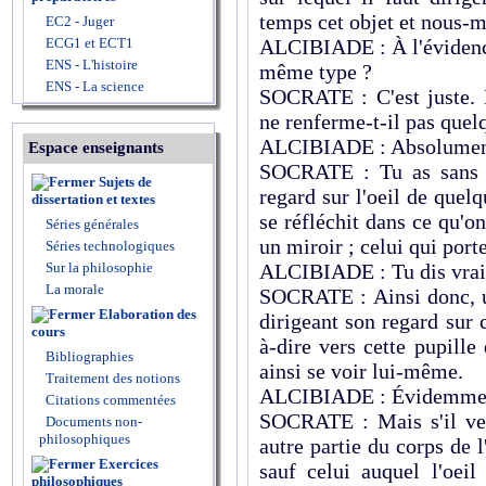
temps cet objet et nous-
EC2 - Juger
ECG1 et ECT1
ALCIBIADE : À l'évidence
ENS - L'histoire
même type ?
ENS - La science
SOCRATE : C'est juste. M
ne renferme-t-il pas quel
ALCIBIADE : Absolumen
Espace enseignants
SOCRATE : Tu as sans d
Sujets de
regard sur l'oeil de quelq
dissertation et textes
se réfléchit dans ce qu'o
Séries générales
un miroir ; celui qui port
Séries technologiques
Sur la philosophie
ALCIBIADE : Tu dis vrai
La morale
SOCRATE : Ainsi donc, un
Elaboration des
dirigeant son regard sur c
cours
à-dire vers cette pupille
Bibliographies
ainsi se voir lui-même.
Traitement des notions
ALCIBIADE : Évidemme
Citations commentées
SOCRATE : Mais s'il ven
Documents non-
philosophiques
autre partie du corps de 
Exercices
sauf celui auquel l'oeil
philosophiques