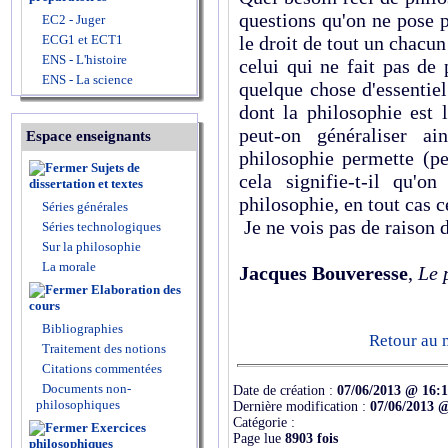
questions qu'on ne pose 
EC2 - Juger
ECG1 et ECT1
le droit de tout un chacu
ENS - L'histoire
celui qui ne fait pas de
ENS - La science
quelque chose d'essentie
dont la philosophie est l
peut-on généraliser 
Espace enseignants
philosophie permette (pe
Sujets de
cela signifie-t-il qu'
dissertation et textes
philosophie, en tout cas c
Séries générales
Je ne vois pas de raison d
Séries technologiques
Sur la philosophie
La morale
Jacques Bouveresse
,
Le 
Elaboration des
cours
Bibliographies
Retour au 
Traitement des notions
Citations commentées
Documents non-
Date de création :
07/06/2013 @ 16:
philosophiques
Dernière modification :
07/06/2013 
Catégorie :
Exercices
Page lue
8903 fois
philosophiques