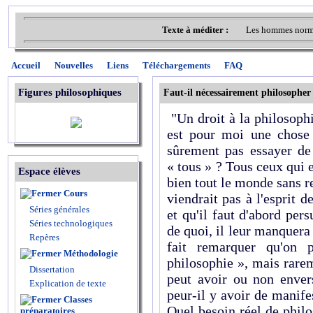
Texte à méditer :
Les hommes norma
Accueil
Nouvelles
Liens
Téléchargements
FAQ
Figures philosophiques
Faut-il nécessairement philosopher
"Un droit à la philosophi
est pour moi une chose 
sûrement pas essayer de 
« tous » ? Tous ceux qui 
Espace élèves
bien tout le monde sans re
Cours
viendrait pas à l'esprit d
Séries générales
et qu'il faut d'abord pers
Séries technologiques
de quoi, il leur manquera
Repères
fait remarquer qu'on 
Méthodologie
philosophie », mais rare
Dissertation
peut avoir ou non envers
Explication de texte
peur-il y avoir de manife
Classes
Quel besoin réel de philo
préparatoires