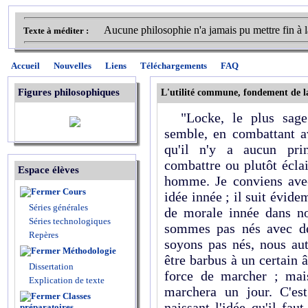
Aucune philosophie n'a jamais pu mettre fin à la
Texte à méditer :
Accueil
Nouvelles
Liens
Téléchargements
FAQ
Figures philosophiques
L'utilité commune, fondement de l
"Locke, le plus sage 
semble, en combattant av
qu'il n'y a aucun prin
combattre ou plutôt éclai
Espace élèves
homme. Je conviens avec
Cours
idée innée ; il suit évid
Séries générales
de morale innée dans n
Séries technologiques
sommes pas nés avec de 
Repères
soyons pas nés, nous aut
Méthodologie
être barbus à un certain 
Dissertation
force de marcher ; mai
Explication de texte
marchera un jour. C'es
Classes
naissant l'idée qu'il fau
préparatoires