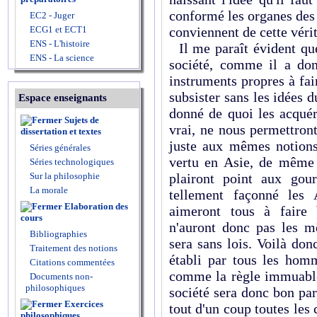
conformé les organes des
EC2 - Juger
ECG1 et ECT1
conviennent de cette vérit
ENS - L'histoire
Il me paraît évident qu
ENS - La science
société, comme il a don
instruments propres à fai
subsister sans les idées du
Espace enseignants
donné de quoi les acquér
Sujets de
vrai, ne nous permettron
dissertation et textes
juste aux mêmes notions
Séries générales
vertu en Asie, de même 
Séries technologiques
Sur la philosophie
plairont point aux go
La morale
tellement façonné les 
Elaboration des
aimeront tous à faire 
cours
n'auront donc pas les m
Bibliographies
sera sans lois. Voilà don
Traitement des notions
établi par tous les homm
Citations commentées
comme la règle immuable 
Documents non-
philosophiques
société sera donc bon par
Exercices
tout d'un coup toutes les 
philosophiques