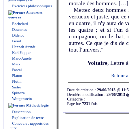
morale des hommes. […]
Exercices philosophiques
Mettez deux hommes sur 
Auteurs et
vertueux et juste, que ce
oeuvres
en quatre, il n'y aura de 
Bachelard
les quatre ; et si l'un
Descartes
Diderot
compagnon, ou le bat, o
Freud
autres. Ce que je dis de 
Hannah Arendt
tout l'univers."
Karl Popper
Marc-Aurèle
Voltaire
, Lettre 
Marx
Pascal
Retour a
Platon
Plotin
Sartre
Date de création :
29/06/2013 @ 11:5
Spinoza
Dernière modification :
29/06/2013 @
Wittgenstein
Catégorie :
Page lue
7231 fois
Méthodologie
Dissertation
Explication de texte
Concours : rapports des
jury