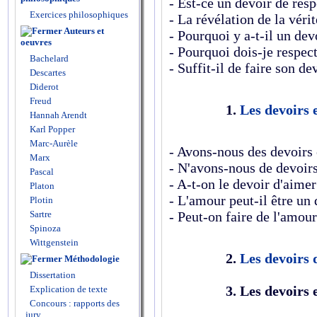
- Est-ce un devoir de resp
Exercices philosophiques
- La révélation de la vérit
Auteurs et
- Pourquoi y a-t-il un de
oeuvres
- Pourquoi dois-je respec
Bachelard
- Suffit-il de faire son de
Descartes
Diderot
Freud
1.
Les devoirs 
Hannah Arendt
Karl Popper
Marc-Aurèle
- Avons-nous des devoirs 
Marx
- N'avons-nous de devoirs
Pascal
- A-t-on le devoir d'aimer
Platon
- L'amour peut-il être un 
Plotin
Sartre
- Peut-on faire de l'amour
Spinoza
Wittgenstein
2.
Les devoirs 
Méthodologie
Dissertation
3. Les devoirs
Explication de texte
Concours : rapports des
jury