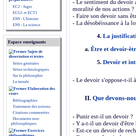
- Le sentiment du devoir a
EC2 - Juger
moralité de nos actions ?
ECG1 et ECT1
- Faire son devoir sans êt
ENS - L'histoire
- La désobéissance à la lo
ENS - La science
4.
La justifica
Espace enseignants
a.
Être et devoir-êt
Sujets de
dissertation et textes
5.
Devoir et int
Séries générales
Séries technologiques
Sur la philosophie
- Le devoir s'oppose-t-il à
La morale
Elaboration des
cours
II.
Que devons-nous
Bibliographies
Traitement des notions
Citations commentées
- Punir est-il un devoir ?
Documents non-
- Y a-t-il un devoir d'être
philosophiques
- Est-ce un devoir de rec
Exercices
philosophiques