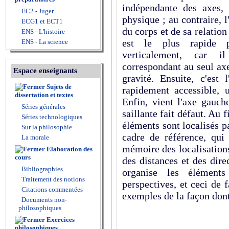
indépendante des axes,
EC2 - Juger
physique ; au contraire, 
ECG1 et ECT1
du corps et de sa relation
ENS - L'histoire
est le plus rapide p
ENS - La science
verticalement, car i
correspondant au seul ax
Espace enseignants
gravité. Ensuite, c'est 
Sujets de
rapidement accessible, 
dissertation et textes
Enfin, vient l'axe gauch
Séries générales
saillante fait défaut. Au f
Séries technologiques
éléments sont localisés pa
Sur la philosophie
cadre de référence, qui 
La morale
mémoire des localisations
Elaboration des
cours
des distances et des dire
Bibliographies
organise les élément
Traitement des notions
perspectives, et ceci de 
Citations commentées
exemples de la façon dont 
Documents non-
philosophiques
Exercices
philosophiques