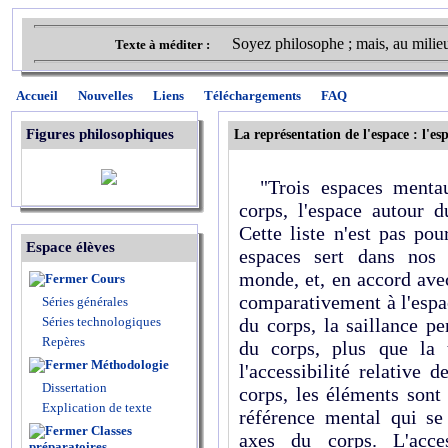
Soyez philosophe ; mais, au milie
Texte à méditer :
Accueil
Nouvelles
Liens
Téléchargements
FAQ
Figures philosophiques
La représentation de l'espace : l'e
"Trois espaces mentaux
corps, l'espace autour d
Cette liste n'est pas po
Espace élèves
espaces sert dans nos 
monde, et, en accord avec
Cours
comparativement à l'espa
Séries générales
Séries technologiques
du corps, la saillance pe
Repères
du corps, plus que la t
Méthodologie
l'accessibilité relative 
Dissertation
corps, les éléments sont
Explication de texte
référence mental qui se
Classes
axes du corps. L'acces
préparatoires