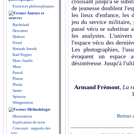
croissant jusqu'à se subs
Exercices philosophiques
de jeunesse doublent l'e
Auteurs et
les lieux d'enfance, les
oeuvres
jeu du service militaire,
Bachelard
passé vécu se substitue a
Descartes
les analystes. L'unive
Diderot
l'espace vécu des dernièr
Freud
Les photographies, l'us
Hannah Arendt
Karl Popper
évoquent un espace a
Marc-Aurèle
désintéresse. Jusqu'à l'ul
Marx
Pascal
Platon
Plotin
Armand Frémont
,
La r
Sartre
Spinoza
Wittgenstein
Méthodologie
Retour 
Dissertation
Explication de texte
Concours : rapports des
jury