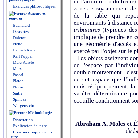
de l'armoire ou du tiroir)
Exercices philosophiques
zone de rayonnement de 
Auteurs et
de la table qui repou
oeuvres
environnants à distance re
Bachelard
tributaires
(typiques des
Descartes
implique de prendre en 
Diderot
une géométrie d'accès 
Freud
exercé par l'objet sur le 
Hannah Arendt
Karl Popper
Les objets assignent don
Marc-Aurèle
de l'espace par l'indivi
Marx
double mouvement : c'est
Pascal
de cet espace que l'indi
Platon
mais réciproquement, la 
Plotin
va être déterminante pour
Sartre
Spinoza
coquille conditionnent so
Wittgenstein
Méthodologie
Dissertation
Abraham A. Moles et É
Explication de texte
de l
Concours : rapports des
jury