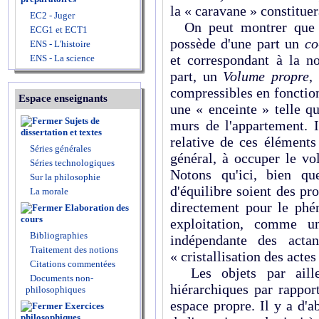
la « caravane » constituera
EC2 - Juger
On peut montrer que to
ECG1 et ECT1
possède d'une part un
co
ENS - L'histoire
et correspondant à la no
ENS - La science
part, un
Volume propre
,
compressibles en fonction
Espace enseignants
une « enceinte » telle q
Sujets de
murs de l'appartement. I
dissertation et textes
relative de ces éléments
Séries générales
général, à occuper le v
Séries technologiques
Notons qu'ici, bien q
Sur la philosophie
d'équilibre soient des pr
La morale
directement pour le phé
Elaboration des
cours
exploitation, comme 
Bibliographies
indépendante des acta
Traitement des notions
« cristallisation des acte
Citations commentées
Les objets par aille
Documents non-
hiérarchiques par rappor
philosophiques
espace propre. Il y a d'
Exercices
philosophiques