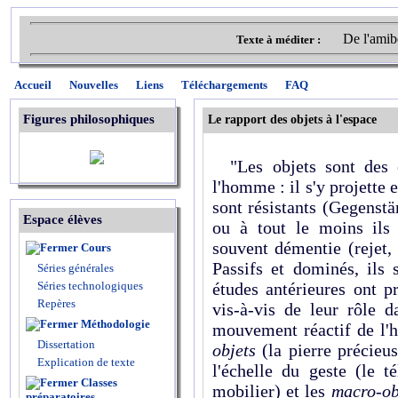
De l'amibe
Texte à méditer :
Accueil
Nouvelles
Liens
Téléchargements
FAQ
Figures philosophiques
Le rapport des objets à l'espace
"Les objets sont des é
l'homme : il s'y projette e
sont résistants (Gegenstä
Espace élèves
ou à tout le moins ils
souvent démentie (rejet,
Cours
Passifs et dominés, ils
Séries générales
Séries technologiques
études antérieures ont p
Repères
vis-à-vis de leur rôle 
Méthodologie
mouvement réactif de l'
Dissertation
objets
(la pierre précieu
Explication de texte
l'échelle du geste (le t
Classes
mobilier) et les
macro-ob
préparatoires