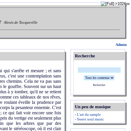
?
Alexis de Tocqueville
Admin
Recherche
 qui s'arrête et mesure ; et sans
eux, c'est une contemplation sans
autres chemins. Cela ne va pas sans
Rechercher
n le gouffre. Souvent sur un haut
lus à y tomber, qu'il ne se retient
, comme ces tableaux de nos rêves,
e roulant éveille la prudence par
Un peu de musique
e corps la pesanteur ennemie. C'est
; ce qui fait voir encore une fois
-
L'art du sample
 pris du vertige est seulement plus
-
Sweet soul music
oin que les arbres que par des
nt le stéréoscope, où il est clair