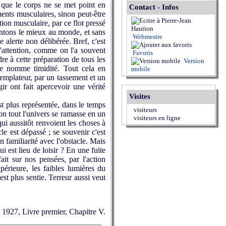
nt que le corps ne se met point en
Contact - Infos
ents musculaires, sinon peut-être
tion musculaire, par ce flot pressé
ntons le mieux au monde, et sans
Webmestre
 alerte non délibérée. Bref, c'est
L'attention, comme on l'a souvent
Favoris
dre à cette préparation de tous les
Version
 se nomme timidité. Tout cela en
mobile
emplateur, par un tassement et un
ir ont fait apercevoir une vérité
Visites
st plus représentée, dans le temps
visiteurs
ion tout l'univers se ramasse en un
visiteurs en ligne
qui aussitôt renvoient les choses à
le est dépassé ; se souvenir c'est
n familiarité avec l'obstacle. Mais
i est lieu de loisir ? En une fuite
ait sur nos pensées, par l'action
périeure, les faibles lumières du
est plus sentie. Terreur aussi veut
, 1927, Livre premier, Chapitre V.