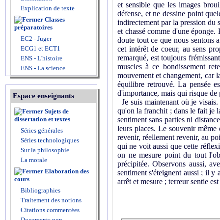
et sensible que les images brouil
Explication de texte
défense, et ne dessine point que
Classes
indirectement par la pression du s
préparatoires
et chassé comme d'une éponge. E
EC2 - Juger
doute tout ce que nous sentons au
ECG1 et ECT1
cet intérêt de coeur, au sens pr
remarqué, est toujours frémissante
ENS - L'histoire
muscles à ce bondissement reten
ENS - La science
mouvement et changement, car la 
équilibre retrouvé. La pensée es
d'importance, mais qui risque de p
Espace enseignants
Je suis maintenant où je visais. 
qu'on la franchit ; dans le fait j
Sujets de
dissertation et textes
sentiment sans parties ni distance
leurs places. Le souvenir même de
Séries générales
revenir, réellement revenir, au po
Séries technologiques
qui ne voit aussi que cette réflex
Sur la philosophie
on ne mesure point du tout l'obs
La morale
précipitée. Observons aussi, ave
Elaboration des
sentiment s'éteignent aussi ; il y
cours
arrêt et mesure ; terreur sentie es
Bibliographies
Traitement des notions
Citations commentées
Documents non-