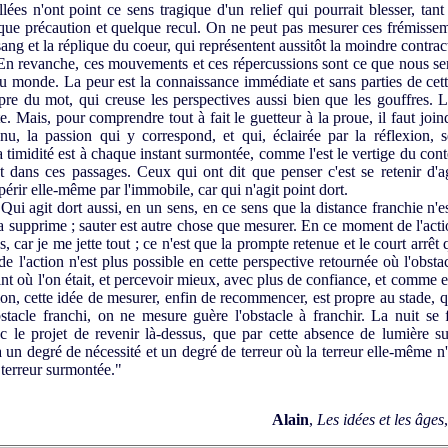
lées n'ont point ce sens tragique d'un relief qui pourrait blesser, ta
lque précaution et quelque recul. On ne peut pas mesurer ces frémissem
ang et la réplique du coeur, qui représentent aussitôt la moindre contrac
n revanche, ces mouvements et ces répercussions sont ce que nous se
 monde. La peur est la connaissance immédiate et sans parties de cette
opre du mot, qui creuse les perspectives aussi bien que les gouffres. 
. Mais, pour comprendre tout à fait le guetteur à la proue, il faut join
u, la passion qui y correspond, et qui, éclairée par la réflexion,
timidité est à chaque instant surmontée, comme l'est le vertige du cont
t dans ces passages. Ceux qui ont dit que penser c'est se retenir d'ag
érir elle-même par l'immobile, car qui n'agit point dort.
Qui agit dort aussi, en un sens, en ce sens que la distance franchie n'e
e la supprime ; sauter est autre chose que mesurer. En ce moment de l'act
s, car je me jette tout ; ce n'est que la prompte retenue et le court arrêt 
 l'action n'est plus possible en cette perspective retournée où l'obstac
int où l'on était, et percevoir mieux, avec plus de confiance, et comme e
ion, cette idée de mesurer, enfin de recommencer, est propre au stade, qu
tacle franchi, on ne mesure guère l'obstacle à franchir. La nuit se f
c le projet de revenir là-dessus, que par cette absence de lumière su
 a un degré de nécessité et un degré de terreur où la terreur elle-même n'
t terreur surmontée."
Alain
,
Les idées et les âges