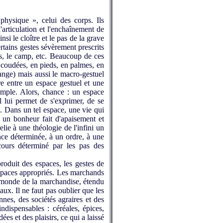
physique », celui des corps. Ils
articulation et l'enchaînement de
i le cloître et le pas de la grave
tains gestes sévèrement prescrits
mes, le camp, etc. Beaucoup de ces
n coudées, en pieds, en palmes, en
mange) mais aussi le macro-gestuel
re entre un espace gestuel et une
emple. Alors, chance : un espace
l lui permet de s'exprimer, de se
e. Dans un tel espace, une vie qui
e un bonheur fait d'apaisement et
lie à une théologie de l'infini un
ance déterminée, à un ordre, à une
rcours déterminé par les pas des
produit des espaces, les gestes de
espaces appropriés. Les marchands
le monde de la marchandise, étendu
maux. Il ne faut pas oublier que les
nes, des sociétés agraires et des
 indispensables : céréales, épices,
es et des plaisirs, ce qui a laissé