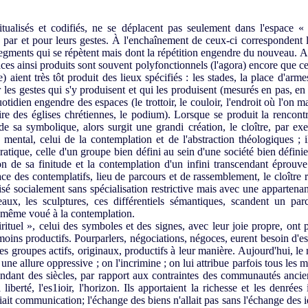
tualisés et codifiés, ne se déplacent pas seulement dans l'espace « 
 par et pour leurs gestes. À l'enchaînement de ceux-ci correspondent l'
egments qui se répètent mais dont la répétition engendre du nouveau. Ains
s ainsi produits sont souvent polyfonctionnels (l'agora) encore que cer
) aient très tôt produit des lieux spécifiés : les stades, la place d'ar
les gestes qui s'y produisent et qui les produisent (mesurés en pas, e
otidien engendre des espaces (le trottoir, le couloir, l'endroit où l'on 
ire des églises chrétiennes, le podium). Lorsque se produit la rencont
 sa symbolique, alors surgit une grandi création, le cloître, par ex
 mental, celui de la contemplation et de l'abstraction théologiques ; i
ratique, celle d'un groupe bien défini au sein d'une société bien défini
on de sa finitude et la contemplation d'un infini transcendant éprouv
e des contemplatifs, lieu de parcours et de rassemblement, le cloître re
larisé socialement sans spécialisation restrictive mais avec une apparten
eaux, les sculptures, ces différentiels sémantiques, scandent un pa
i-même voué à la contemplation.
ituel », celui des symboles et des signes, avec leur joie propre, ont 
 moins productifs. Pourparlers, négociations, négoces, eurent besoin d'
es groupes actifs, originaux, productifs à leur manière. Aujourd'hui, 
s une allure oppressive ; on l'incrimine ; on lui attribue parfois tous les 
dant des siècles, par rapport aux contraintes des communautés ancien
 liberté, l'es1ioir, l'horizon. Ils apportaient la richesse et les denrées
ait communication; l'échange des biens n'allait pas sans l'échange des idé