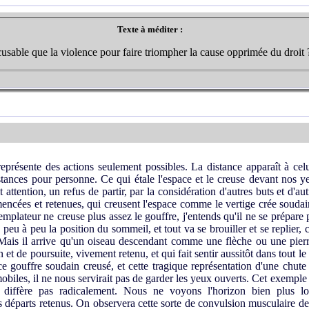
Texte à méditer :
usable que la violence pour faire triompher la cause opprimée du droit 
eprésente des actions seulement possibles. La distance apparaît à celui
stances pour personne. Ce qui étale l'espace et le creuse devant nos y
t attention, un refus de partir, par la considération d'autres buts et d'
cées et retenues, qui creusent l'espace comme le vertige crée soudai
mplateur ne creuse plus assez le gouffre, j'entends qu'il ne se prépare p
peu à peu la position du sommeil, et tout va se brouiller et se replier
. Mais il arrive qu'un oiseau descendant comme une flèche ou une pierr
 et de poursuite, vivement retenu, et qui fait sentir aussitôt dans tout l
e gouffre soudain creusé, et cette tragique représentation d'une chute 
mobiles, il ne nous servirait pas de garder les yeux ouverts. Cet exemple
en diffère pas radicalement. Nous ne voyons l'horizon bien plus l
éparts retenus. On observera cette sorte de convulsion musculaire deva