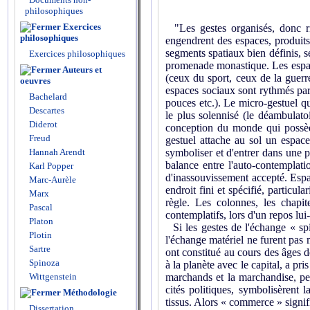
philosophiques
Exercices
"Les gestes organisés, donc ri
philosophiques
engendrent des espaces, produits
segments spatiaux bien définis, s
Exercices philosophiques
promenade monastique. Les espace
Auteurs et
(ceux du sport, ceux de la guerre
oeuvres
espaces sociaux sont rythmés par 
Bachelard
pouces etc.). Le micro-gestuel qu
Descartes
le plus solennisé (le déambulato
Diderot
conception du monde qui possède
Freud
gestuel attache au sol un espace
Hannah Arendt
symboliser et d'entrer dans une p
balance entre l'auto-contemplati
Karl Popper
d'inassouvissement accepté. Espac
Marc-Aurèle
endroit fini et spécifié, particu
Marx
règle. Les colonnes, les chapit
Pascal
contemplatifs, lors d'un repos lu
Platon
Si les gestes de l'échange « spir
Plotin
l'échange matériel ne furent pas
Sartre
ont constitué au cours des âges d
Spinoza
à la planète avec le capital, a pri
Wittgenstein
marchands et la marchandise, pen
cités politiques, symbolisèrent la
Méthodologie
tissus. Alors « commerce » signifi
Dissertation