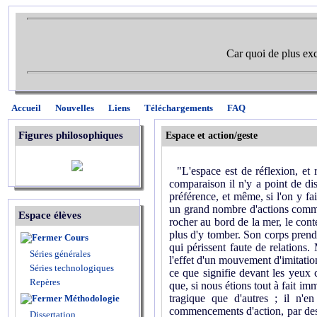
Car quoi de plus exc
Accueil
Nouvelles
Liens
Téléchargements
FAQ
Figures philosophiques
Espace et action/geste
"L'espace est de réflexion, et r
comparaison il n'y a point de di
préférence, et même, si l'on y fai
un grand nombre d'actions commen
Espace élèves
rocher au bord de la mer, le conte
plus d'y tomber. Son corps prend 
Cours
qui périssent faute de relations
Séries générales
l'effet d'un mouvement d'imitation
Séries technologiques
ce que signifie devant les yeux c
Repères
que, si nous étions tout à fait im
tragique que d'autres ; il n'
Méthodologie
commencements d'action, par des d
Dissertation