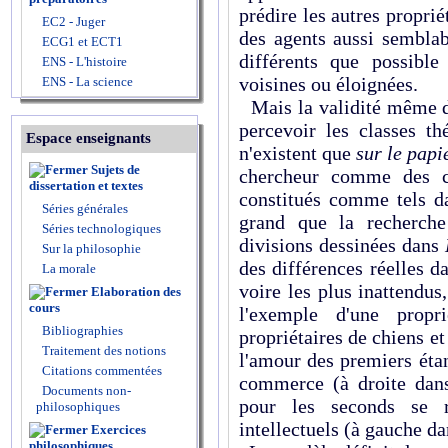
prédire les autres proprié
EC2 - Juger
des agents aussi semblab
ECG1 et ECT1
différents que possibl
ENS - L'histoire
voisines ou éloignées.
ENS - La science
Mais la validité même de 
percevoir les classes th
Espace enseignants
n'existent que
sur le papi
Sujets de
chercheur comme des 
dissertation et textes
constitués comme tels da
Séries générales
grand que la recherche
Séries technologiques
divisions dessinées dans
Sur la philosophie
des différences réelles d
La morale
voire les plus inattendus
Elaboration des
cours
l'exemple d'une propri
Bibliographies
propriétaires de chiens et
Traitement des notions
l'amour des premiers éta
Citations commentées
commerce (à droite dans
Documents non-
pour les seconds se r
philosophiques
intellectuels (à gauche d
Exercices
philosophiques