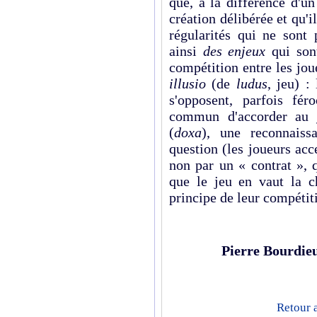
que, à la différence d'un
création délibérée et qu'i
régularités qui ne sont 
ainsi
des enjeux
qui sont
compétition entre les jou
illusio
(de
ludus
, jeu) :
s'opposent, parfois fé
commun d'accorder au j
(
doxa
), une reconnais
question (les joueurs acce
non par un « contrat », q
que le jeu en vaut la ch
principe de leur compétiti
Pierre Bourdie
Retour 