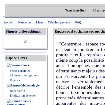
C'est cr
Texte à méditer :
Accueil
Nouvelles
Liens
Téléchargements
FAQ
Figures philosophiques
Espace social et champs sociaux ch
"Construire l'espace soci
ne peut ni montrer ni to
pratiques et les représent
Espace élèves
même coup la possibilité
aussi homogènes que po
Cours
déterminants majeurs des 
Séries générales
Séries technologiques
qui s'ensuivent. Le prin
Repères
oeuvre est véritablemen
Méthodologie
décrire l'ensemble des 
Dissertation
bonnes taxinomies des sci
Explication de texte
propriétés déterminantes
Classes
apparentes des mauvais
préparatoires