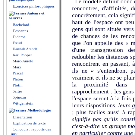
Le modèle définit donc d
Exercices philosophiques
rencontres, d'affinités,
Auteurs et
concrètement, cela signifi
oeuvres
haut de l'espace ont pe
Bachelard
gens qui sont situés vers
Descartes
de chances de les renco
Diderot
que l'on appelle des « m
Freud
d'une transgression de
Hannah Arendt
Karl Popper
redoubler les distances spa
Marc-Aurèle
rencontrent en passant, 
Marx
ils ne « s'entendront 
Pascal
vraiment et ils ne se pla
Platon
la proximité dans l
Plotin
rapprochement : les gens 
Sartre
Spinoza
l'espace seront à la fois 
Wittgenstein
leurs dispositions,
leurs 
Méthodologie
; plus faciles aussi à ra
Dissertation
signifie pas qu‘ils cons
Explication de texte
c'est-à-dire un groupe mo
Concours : rapports des
en particulier contre une 
jury